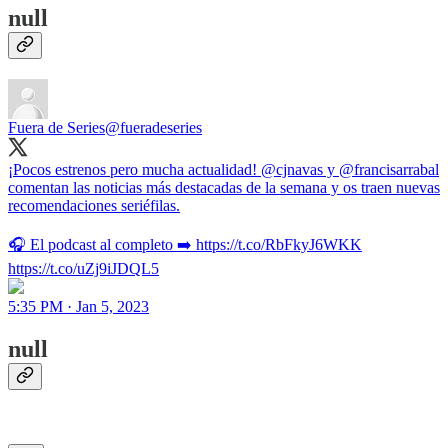
null
Fuera de Series
@fueradeseries
¡Pocos estrenos pero mucha actualidad! @cjnavas y @francisarrabal
comentan las noticias más destacadas de la semana y os traen nuevas
recomendaciones seriéfilas.
🎧 El podcast al completo ➡️ https://t.co/RbFkyJ6WKK
https://t.co/uZj9iJDQL5
5:35 PM · Jan 5, 2023
null