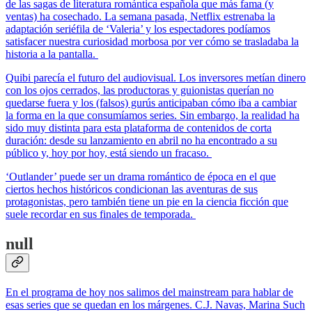
de las sagas de literatura romántica española que más fama (y
ventas) ha cosechado. La semana pasada, Netflix estrenaba la
adaptación seriéfila de ‘Valeria’ y los espectadores podíamos
satisfacer nuestra curiosidad morbosa por ver cómo se trasladaba la
historia a la pantalla.
Quibi parecía el futuro del audiovisual. Los inversores metían dinero
con los ojos cerrados, las productoras y guionistas querían no
quedarse fuera y los (falsos) gurús anticipaban cómo iba a cambiar
la forma en la que consumíamos series. Sin embargo, la realidad ha
sido muy distinta para esta plataforma de contenidos de corta
duración: desde su lanzamiento en abril no ha encontrado a su
público y, hoy por hoy, está siendo un fracaso.
‘Outlander’ puede ser un drama romántico de época en el que
ciertos hechos históricos condicionan las aventuras de sus
protagonistas, pero también tiene un pie en la ciencia ficción que
suele recordar en sus finales de temporada.
null
En el programa de hoy nos salimos del mainstream para hablar de
esas series que se quedan en los márgenes. C.J. Navas, Marina Such