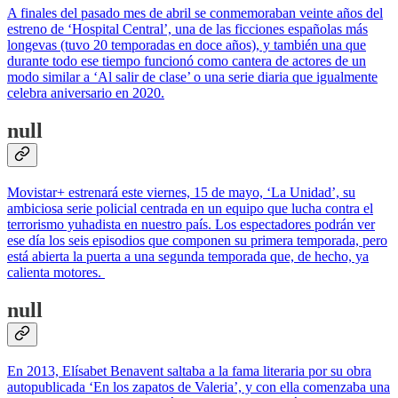
A finales del pasado mes de abril se conmemoraban veinte años del
estreno de ‘Hospital Central’, una de las ficciones españolas más
longevas (tuvo 20 temporadas en doce años), y también una que
durante todo ese tiempo funcionó como cantera de actores de un
modo similar a ‘Al salir de clase’ o una serie diaria que igualmente
celebra aniversario en 2020.
null
Movistar+ estrenará este viernes, 15 de mayo, ‘La Unidad’, su
ambiciosa serie policial centrada en un equipo que lucha contra el
terrorismo yuhadista en nuestro país. Los espectadores podrán ver
ese día los seis episodios que componen su primera temporada, pero
está abierta la puerta a una segunda temporada que, de hecho, ya
calienta motores.
null
En 2013, Elísabet Benavent saltaba a la fama literaria por su obra
autopublicada ‘En los zapatos de Valeria’, y con ella comenzaba una