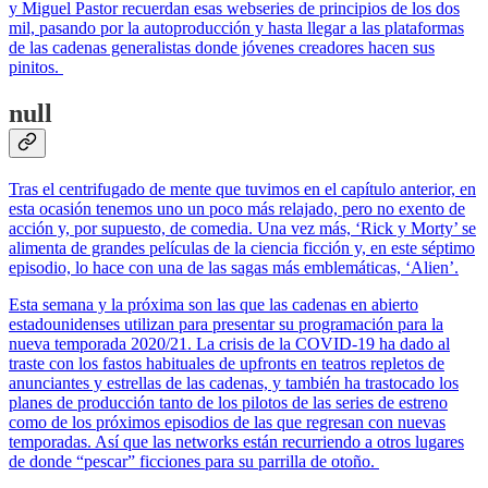
y Miguel Pastor recuerdan esas webseries de principios de los dos
mil, pasando por la autoproducción y hasta llegar a las plataformas
de las cadenas generalistas donde jóvenes creadores hacen sus
pinitos.
null
Tras el centrifugado de mente que tuvimos en el capítulo anterior, en
esta ocasión tenemos uno un poco más relajado, pero no exento de
acción y, por supuesto, de comedia. Una vez más, ‘Rick y Morty’ se
alimenta de grandes películas de la ciencia ficción y, en este séptimo
episodio, lo hace con una de las sagas más emblemáticas, ‘Alien’.
Esta semana y la próxima son las que las cadenas en abierto
estadounidenses utilizan para presentar su programación para la
nueva temporada 2020/21. La crisis de la COVID-19 ha dado al
traste con los fastos habituales de upfronts en teatros repletos de
anunciantes y estrellas de las cadenas, y también ha trastocado los
planes de producción tanto de los pilotos de las series de estreno
como de los próximos episodios de las que regresan con nuevas
temporadas. Así que las networks están recurriendo a otros lugares
de donde “pescar” ficciones para su parrilla de otoño.