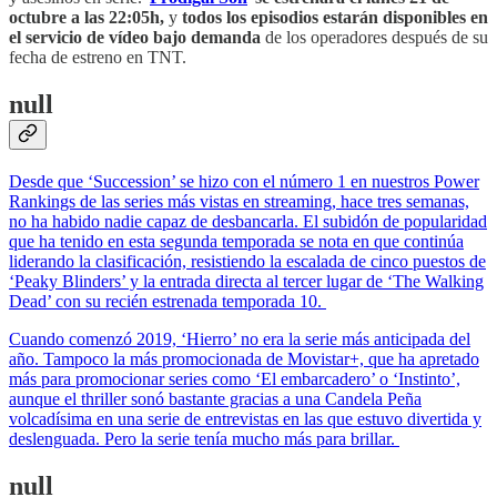
octubre a las 22:05h,
y
todos los episodios estarán disponibles en
el servicio de vídeo bajo demanda
de los operadores después de su
fecha de estreno en TNT.
null
Desde que ‘Succession’ se hizo con el número 1 en nuestros Power
Rankings de las series más vistas en streaming, hace tres semanas,
no ha habido nadie capaz de desbancarla. El subidón de popularidad
que ha tenido en esta segunda temporada se nota en que continúa
liderando la clasificación, resistiendo la escalada de cinco puestos de
‘Peaky Blinders’ y la entrada directa al tercer lugar de ‘The Walking
Dead’ con su recién estrenada temporada 10.
Cuando comenzó 2019, ‘Hierro’ no era la serie más anticipada del
año. Tampoco la más promocionada de Movistar+, que ha apretado
más para promocionar series como ‘El embarcadero’ o ‘Instinto’,
aunque el thriller sonó bastante gracias a una Candela Peña
volcadísima en una serie de entrevistas en las que estuvo divertida y
deslenguada. Pero la serie tenía mucho más para brillar.
null