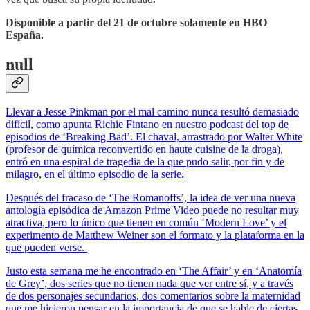
Disponible a partir del 21 de octubre solamente en HBO
España.
null
Llevar a Jesse Pinkman por el mal camino nunca resultó demasiado
difícil, como apunta Richie Fintano en nuestro podcast del top de
episodios de ‘Breaking Bad’. El chaval, arrastrado por Walter White
(profesor de química reconvertido en haute cuisine de la droga),
entró en una espiral de tragedia de la que pudo salir, por fin y de
milagro, en el último episodio de la serie.
Después del fracaso de ‘The Romanoffs’, la idea de ver una nueva
antología episódica de Amazon Prime Video puede no resultar muy
atractiva, pero lo único que tienen en común ‘Modern Love’ y el
experimento de Matthew Weiner son el formato y la plataforma en la
que pueden verse.
Justo esta semana me he encontrado en ‘The Affair’ y en ‘Anatomía
de Grey’, dos series que no tienen nada que ver entre sí, y a través
de dos personajes secundarios, dos comentarios sobre la maternidad
que me hicieron pensar en la importancia de que se hable de ciertas