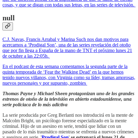
cosas, y que se digan con todas sus letras, en las series de televisión.
null
C.J. Navas, Francis Arrabal y Marina Such nos dan motivos para
acercarnos a ‘Prodigal Son’, una de las series revelación del otoño
que por fin llega a España de la mano de TNT el próximo lunes 21
de octubre a las 22:05h.
En el podcast de esta semana comentamos la segunda parte de la
quinta temporada de ‘Fear the Walking Dead’ en la que hemos
tenido nuevos villanos, con Virginia como su líder, tramas amorosas,
nuevos personajes y por supuesto, zombies
Thomas Payne y Michael Sheen protagonizan uno de los grandes
estrenos de otoño de la televisión en abierto estadounidense, una
serie policiaca de lo más adictiva
La serie producida por Greg Berlanti nos introducirá en la mente de
Malcolm Bright, un psicólogo forense especializado en la mente
criminal. Hijo de un asesino en serie, tendrá que lidiar con un
pasado de lo más traumático mientras se enfrenta a nuevos crímenes
y asesinos en serie. '
Prodigal Son
'
se estrenará el lunes 21 de