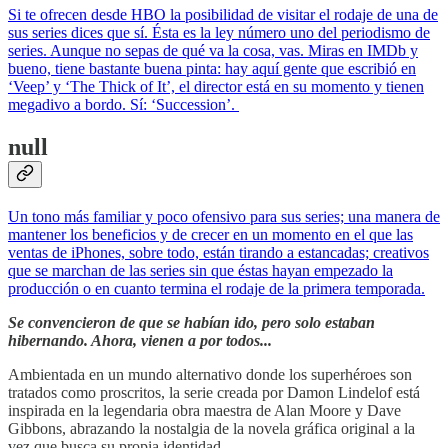
Si te ofrecen desde HBO la posibilidad de visitar el rodaje de una de
sus series dices que sí. Ésta es la ley número uno del periodismo de
series. Aunque no sepas de qué va la cosa, vas. Miras en IMDb y
bueno, tiene bastante buena pinta: hay aquí gente que escribió en
‘Veep’ y ‘The Thick of It’, el director está en su momento y tienen
megadivo a bordo. Sí: ‘Succession’.
null
Un tono más familiar y poco ofensivo para sus series; una manera de
mantener los beneficios y de crecer en un momento en el que las
ventas de iPhones, sobre todo, están tirando a estancadas; creativos
que se marchan de las series sin que éstas hayan empezado la
producción o en cuanto termina el rodaje de la primera temporada.
Se convencieron de que se habían ido, pero solo estaban
hibernando. Ahora, vienen a por todos...
Ambientada en un mundo alternativo donde los superhéroes son
tratados como proscritos, la serie creada por Damon Lindelof está
inspirada en la legendaria obra maestra de Alan Moore y Dave
Gibbons, abrazando la nostalgia de la novela gráfica original a la
vez que busca su propia identidad.