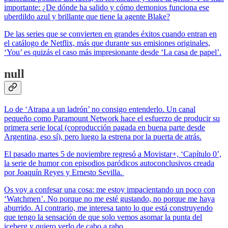
importante: ¿De dónde ha salido y cómo demonios funciona ese
uberdildo azul y brillante que tiene la agente Blake?
De las series que se convierten en grandes éxitos cuando entran en
el catálogo de Netflix, más que durante sus emisiones originales,
‘You’ es quizás el caso más impresionante desde ‘La casa de papel’.
null
Lo de ‘Atrapa a un ladrón’ no consigo entenderlo. Un canal
pequeño como Paramount Network hace el esfuerzo de producir su
primera serie local (coproducción pagada en buena parte desde
Argentina, eso sí), pero luego la estrena por la puerta de atrás.
El pasado martes 5 de noviembre regresó a Movistar+, ‘Capítulo 0’,
la serie de humor con episodios paródicos autoconclusivos creada
por Joaquín Reyes y Ernesto Sevilla.
Os voy a confesar una cosa: me estoy impacientando un poco con
‘Watchmen’. No porque no me esté gustando, no porque me haya
aburrido. Al contrario, me interesa tanto lo que está construyendo
que tengo la sensación de que solo vemos asomar la punta del
iceberg y quiero verlo de cabo a rabo.