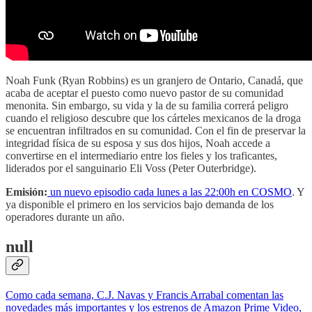
Noah Funk (Ryan Robbins) es un granjero de Ontario, Canadá, que
acaba de aceptar el puesto como nuevo pastor de su comunidad
menonita. Sin embargo, su vida y la de su familia correrá peligro
cuando el religioso descubre que los cárteles mexicanos de la droga
se encuentran infiltrados en su comunidad. Con el fin de preservar la
integridad física de su esposa y sus dos hijos, Noah accede a
convertirse en el intermediario entre los fieles y los traficantes,
liderados por el sanguinario Eli Voss (Peter Outerbridge).
Emisión:
un nuevo episodio cada lunes a las 22:00h en COSMO
. Y
ya disponible el primero en los servicios bajo demanda de los
operadores durante un año.
null
Como cada semana, C.J. Navas y Francis Arrabal comentan las
novedades más importantes y los estrenos de Amazon Prime Video,