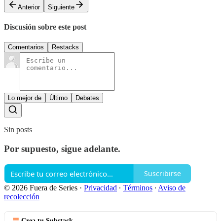
Anterior
Siguiente
Discusión sobre este post
Comentarios
Restacks
Lo mejor de
Último
Debates
Sin posts
Por supuesto, sigue adelante.
Suscribirse
© 2026 Fuera de Series
·
Privacidad
∙
Términos
∙
Aviso de
recolección
Crea tu Substack