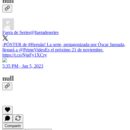
null
Fuera de Series
@fueradeseries
¡PÓSTER de #Hernán! La serie, protagonizada por Óscar Jaenada,
llegará a @PrimeVideoEs el próximo 21 de noviembre.
https://t.co/NjgFy1XCry
5:35 PM · Jan 5, 2023
null
Compartir