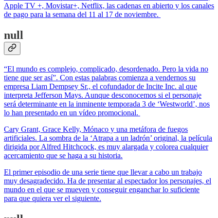
Apple TV +, Movistar+, Netflix, las cadenas en abierto y los canales
de pago para la semana del 11 al 17 de noviembre.
null
“El mundo es complejo, complicado, desordenado. Pero la vida no
tiene que ser así”. Con estas palabras comienza a vendernos su
empresa Liam Dempsey Sr., el cofundador de Incite Inc. al que
interpreta Jefferson Mays. Aunque desconocemos si el personaje
será determinante en la inminente temporada 3 de ‘Westworld’, nos
lo han presentado en un vídeo promocional.
Cary Grant, Grace Kelly, Mónaco y una metáfora de fuegos
artificiales. La sombra de la ‘Atrapa a un ladrón’ original, la película
dirigida por Alfred Hitchcock, es muy alargada y colorea cualquier
acercamiento que se haga a su historia.
El primer episodio de una serie tiene que llevar a cabo un trabajo
muy desagradecido. Ha de presentar al espectador los personajes, el
mundo en el que se mueven y conseguir enganchar lo suficiente
para que quiera ver el siguiente.