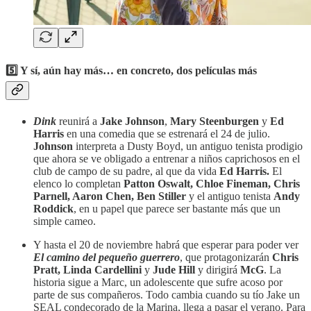
5️⃣ Y sí, aún hay más… en concreto, dos películas más
Dink
reunirá a
Jake Johnson
,
Mary Steenburgen
y
Ed
Harris
en una comedia que se estrenará el 24 de julio.
Johnson
interpreta a Dusty Boyd, un antiguo tenista prodigio
que ahora se ve obligado a entrenar a niños caprichosos en el
club de campo de su padre, al que da vida
Ed Harris.
El
elenco lo completan
Patton Oswalt, Chloe Fineman, Chris
Parnell, Aaron Chen, Ben Stiller
y el antiguo tenista
Andy
Roddick
, en u papel que parece ser bastante más que un
simple cameo.
Y hasta el 20 de noviembre habrá que esperar para poder ver
El camino del pequeño guerrero
, que protagonizarán
Chris
Pratt, Linda Cardellini
y
Jude Hill
y dirigirá
McG
. La
historia sigue a Marc, un adolescente que sufre acoso por
parte de sus compañeros. Todo cambia cuando su tío Jake un
SEAL condecorado de la Marina, llega a pasar el verano. Para