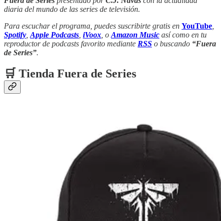
Fuera de Series
presentado por
C.J. Navas
con la actualidad
diaria del mundo de las series de televisión.
Para escuchar el programa, puedes suscribirte gratis en
YouTube
,
Spotify
,
Apple Podcasts
,
iVoox
, o
Amazon Music
así como en tu
reproductor de podcasts favorito mediante
RSS
o buscando
“Fuera
de Series”
.
🛒 Tienda Fuera de Series