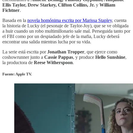
Ellis Taylor, Drew Starkey, Clifton Collins, Jr.
y
William
Fichtner
.
Basada en la
novela homónima escrita por Marissa Stapley
, cuenta
la historia de Lucky (el pesonaje de Taylor-Joy), que se ve obligada
a huir cuando un robo multimillonario sale mal. Perseguida tanto por
el FBI como por un despiadado jefe de la mafia, Lucky deberá
encontrar una salida mientras lucha por su vida.
La serie está escrita por
Jonathan Tropper
, que ejerce como
coshowrunner junto a
Cassie Pappas
, y produce
Hello Sunshine
,
la productora de
Reese Witherspoon
.
Fuente: Apple TV.