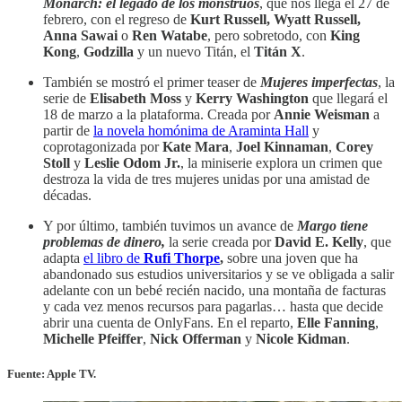
Monarch: el legado de los monstruos
, que nos llega el 27 de
febrero, con el regreso de
Kurt Russell, Wyatt Russell,
Anna Sawai
o
Ren Watabe
, pero sobretodo, con
King
Kong
,
Godzilla
y un nuevo Titán, el
Titán X
.
También se mostró el primer teaser de
Mujeres imperfectas
, la
serie de
Elisabeth Moss
y
Kerry Washington
que llegará el
18 de marzo a la plataforma. Creada por
Annie Weisman
a
partir de
la novela homónima de Araminta Hall
y
coprotagonizada por
Kate Mara
,
Joel Kinnaman
,
Corey
Stoll
y
Leslie Odom Jr.
, la miniserie explora un crimen que
destroza la vida de tres mujeres unidas por una amistad de
décadas.
Y por último, también tuvimos un avance de
Margo tiene
problemas de dinero,
la serie creada por
David E. Kelly
, que
adapta
el libro de
Rufi Thorpe
,
sobre una joven que ha
abandonado sus estudios universitarios y se ve obligada a salir
adelante con un bebé recién nacido, una montaña de facturas
y cada vez menos recursos para pagarlas… hasta que decide
abrir una cuenta de OnlyFans. En el reparto,
Elle Fanning
,
Michelle Pfeiffer
,
Nick Offerman
y
Nicole Kidman
.
Fuente: Apple TV. ‎