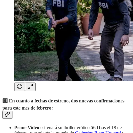
5️⃣ En cuanto a fechas de estreno, dos nuevas confirmaciones
para este mes de febrero:
Prime Video
estrenará su thriller erótico
56 Días
el 18 de
febrero, que adapta la novela de
Catherine Ryan Howard
y