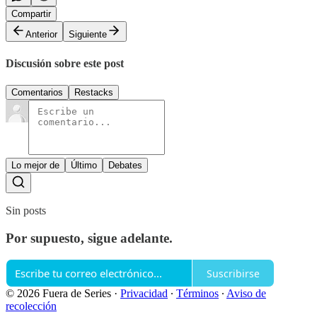
Compartir
Anterior
Siguiente
Discusión sobre este post
Comentarios
Restacks
Lo mejor de
Último
Debates
Sin posts
Por supuesto, sigue adelante.
Suscribirse
© 2026 Fuera de Series
·
Privacidad
∙
Términos
∙
Aviso de
recolección