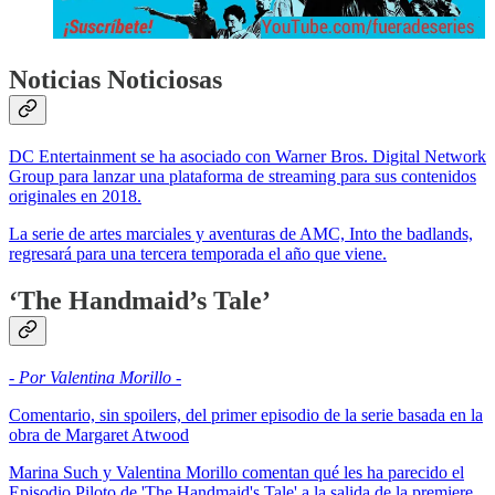
Noticias Noticiosas
DC Entertainment se ha asociado con Warner Bros. Digital Network
Group para lanzar una plataforma de streaming para sus contenidos
originales en 2018.
La serie de artes marciales y aventuras de AMC, Into the badlands,
regresará para una tercera temporada el año que viene.
‘The Handmaid’s Tale’
- Por Valentina Morillo -
Comentario, sin spoilers, del primer episodio de la serie basada en la
obra de Margaret Atwood
Marina Such y Valentina Morillo comentan qué les ha parecido el
Episodio Piloto de 'The Handmaid's Tale' a la salida de la premiere