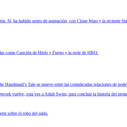
ión. Sí, ha habido series de animación, con Clone Wars y la reciente S
ar como Canción de Hielo y Fuego y la serie de HBO.
The Handmaid’s Tale se mueve entre las complicadas relaciones de pod
etwork vuelve, esta vez a Adult Swim, para concluir la historia del p
rie sobre el robo del siglo.