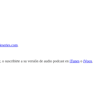
deseries.com
.
r, o suscribirte a su versión de audio podcast en
iTunes
o
iVoox
.