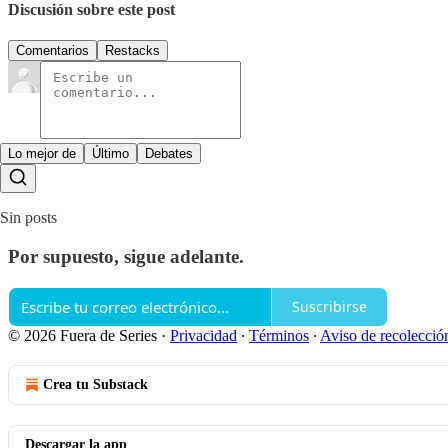
Discusión sobre este post
Comentarios
Restacks
Lo mejor de
Último
Debates
Sin posts
Por supuesto, sigue adelante.
Suscribirse
© 2026 Fuera de Series
·
Privacidad
∙
Términos
∙
Aviso de recolecció
Crea tu Substack
Descargar la app