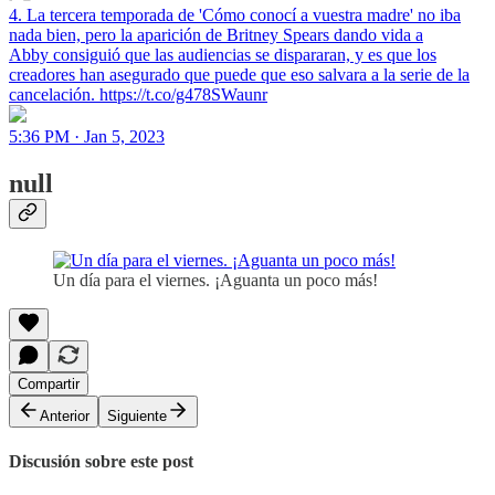
4. La tercera temporada de 'Cómo conocí a vuestra madre' no iba
nada bien, pero la aparición de Britney Spears dando vida a
Abby consiguió que las audiencias se dispararan, y es que los
creadores han asegurado que puede que eso salvara a la serie de la
cancelación. https://t.co/g478SWaunr
5:36 PM · Jan 5, 2023
null
Un día para el viernes. ¡Aguanta un poco más!
Compartir
Anterior
Siguiente
Discusión sobre este post