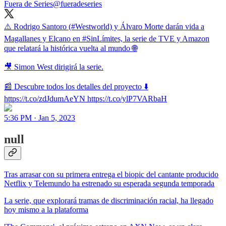
Fuera de Series
@fueradeseries
⚠️ Rodrigo Santoro (#Westworld) y Álvaro Morte darán vida a
Magallanes y Elcano en #SinLímites, la serie de TVE y Amazon
que relatará la histórica vuelta al mundo 🌐
🎥 Simon West dirigirá la serie.
📰 Descubre todos los detalles del proyecto ⬇️
https://t.co/zdJdumAeYN https://t.co/ylP7VARbaH
5:36 PM · Jan 5, 2023
null
Tras arrasar con su primera entrega el biopic del cantante producido
Netflix y Telemundo ha estrenado su esperada segunda temporada
La serie, que explorará tramas de discriminación racial, ha llegado
hoy mismo a la plataforma