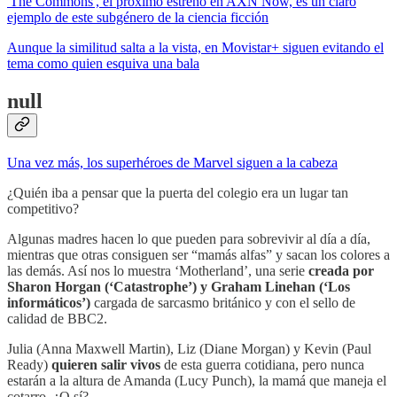
'The Commons', el próximo estreno en AXN Now, es un claro
ejemplo de este subgénero de la ciencia ficción
Aunque la similitud salta a la vista, en Movistar+ siguen evitando el
tema como quien esquiva una bala
null
Una vez más, los superhéroes de Marvel siguen a la cabeza
¿Quién iba a pensar que la puerta del colegio era un lugar tan
competitivo?
Algunas madres hacen lo que pueden para sobrevivir al día a día,
mientras que otras consiguen ser “mamás alfas” y sacan los colores a
las demás. Así nos lo muestra ‘Motherland’, una serie
creada por
Sharon Horgan (‘Catastrophe’) y Graham Linehan (‘Los
informáticos’)
cargada de sarcasmo británico y con el sello de
calidad de BBC2.
Julia (Anna Maxwell Martin), Liz (Diane Morgan) y Kevin (Paul
Ready)
quieren salir vivos
de esta guerra cotidiana, pero nunca
estarán a la altura de Amanda (Lucy Punch), la mamá que maneja el
cotarro. ¿O sí?