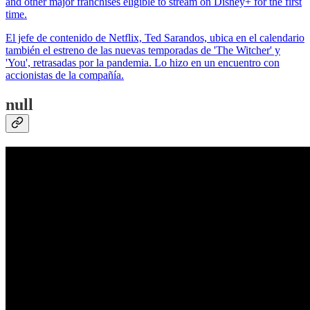
and other major franchises eligible to stream on Disney+ for the first
time.
El jefe de contenido de Netflix, Ted Sarandos, ubica en el calendario
también el estreno de las nuevas temporadas de 'The Witcher' y
'You', retrasadas por la pandemia. Lo hizo en un encuentro con
accionistas de la compañía.
null