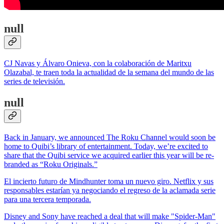
null
CJ Navas y Álvaro Onieva, con la colaboración de Maritxu
Olazabal, te traen toda la actualidad de la semana del mundo de las
series de televisión.
null
Back in January, we announced The Roku Channel would soon be
home to Quibi’s library of entertainment. Today, we’re excited to
share that the Quibi service we acquired earlier this year will be re-
branded as “Roku Originals.”
El incierto futuro de Mindhunter toma un nuevo giro. Netflix y sus
responsables estarían ya negociando el regreso de la aclamada serie
para una tercera temporada.
Disney and Sony have reached a deal that will make "Spider-Man"