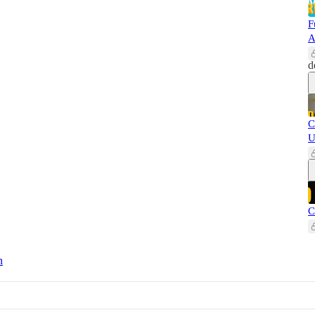
F
A
d
C
U
C
n