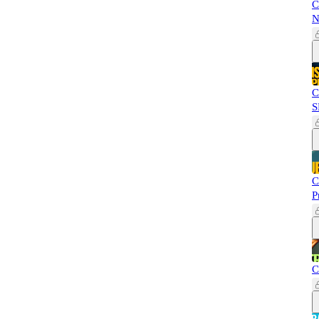
C
N
C
S
C
P
C