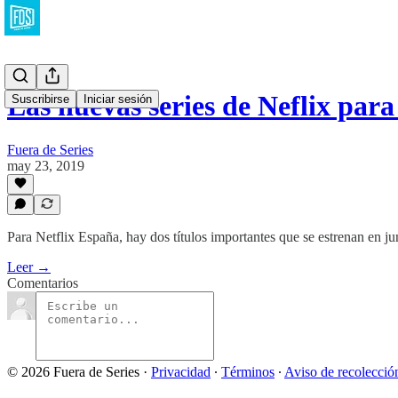
Las nuevas series de Neflix para
Suscribirse
Iniciar sesión
Fuera de Series
may 23, 2019
Para Netflix España, hay dos títulos importantes que se estrenan en ju
Leer →
Comentarios
© 2026 Fuera de Series
·
Privacidad
∙
Términos
∙
Aviso de recolecció