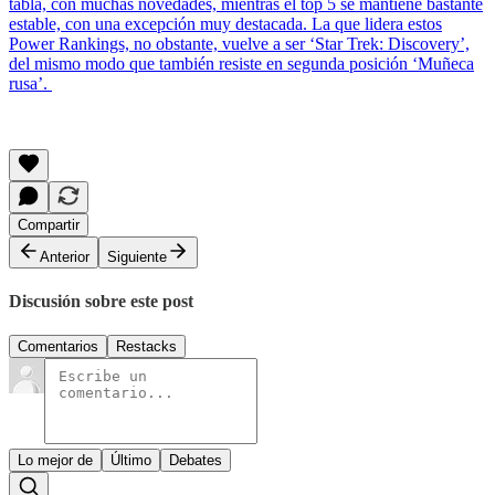
tabla, con muchas novedades, mientras el top 5 se mantiene bastante
estable, con una excepción muy destacada. La que lidera estos
Power Rankings, no obstante, vuelve a ser ‘Star Trek: Discovery’,
del mismo modo que también resiste en segunda posición ‘Muñeca
rusa’.
Compartir
Anterior
Siguiente
Discusión sobre este post
Comentarios
Restacks
Lo mejor de
Último
Debates