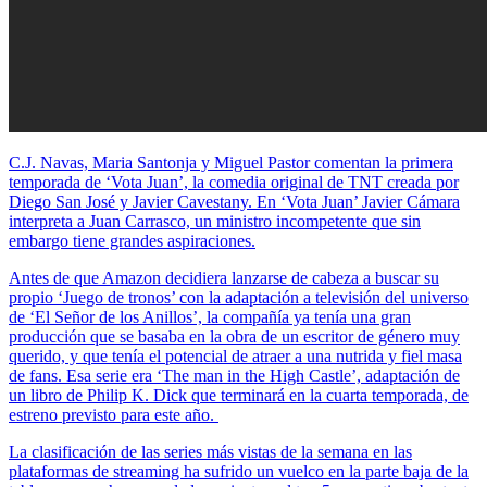
C.J. Navas, Maria Santonja y Miguel Pastor comentan la primera
temporada de ‘Vota Juan’, la comedia original de TNT creada por
Diego San José y Javier Cavestany. En ‘Vota Juan’ Javier Cámara
interpreta a Juan Carrasco, un ministro incompetente que sin
embargo tiene grandes aspiraciones.
Antes de que Amazon decidiera lanzarse de cabeza a buscar su
propio ‘Juego de tronos’ con la adaptación a televisión del universo
de ‘El Señor de los Anillos’, la compañía ya tenía una gran
producción que se basaba en la obra de un escritor de género muy
querido, y que tenía el potencial de atraer a una nutrida y fiel masa
de fans. Esa serie era ‘The man in the High Castle’, adaptación de
un libro de Philip K. Dick que terminará en la cuarta temporada, de
estreno previsto para este año.
La clasificación de las series más vistas de la semana en las
plataformas de streaming ha sufrido un vuelco en la parte baja de la