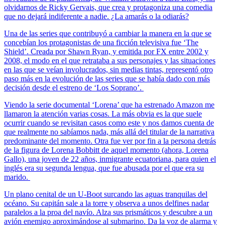
olvidarnos de Ricky Gervais, que crea y protagoniza una comedia
que no dejará indiferente a nadie. ¿La amarás o la odiarás?
Una de las series que contribuyó a cambiar la manera en la que se
concebían los protagonistas de una ficción televisiva fue ‘The
Shield’. Creada por Shawn Ryan, y emitida por FX entre 2002 y
2008, el modo en el que retrataba a sus personajes y las situaciones
en las que se veían involucrados, sin medias tintas, representó otro
paso más en la evolución de las series que se había dado con más
decisión desde el estreno de ‘Los Soprano’.
Viendo la serie documental ‘Lorena’ que ha estrenado Amazon me
llamaron la atención varias cosas. La más obvia es la que suele
ocurrir cuando se revisitan casos como este y nos damos cuenta de
que realmente no sabíamos nada, más allá del titular de la narrativa
predominante del momento. Otra fue ver por fin a la persona detrás
de la figura de Lorena Bobbitt de aquel momento (ahora, Lorena
Gallo), una joven de 22 años, inmigrante ecuatoriana, para quien el
inglés era su segunda lengua, que fue abusada por el que era su
marido.
Un plano cenital de un U-Boot surcando las aguas tranquilas del
océano. Su capitán sale a la torre y observa a unos delfines nadar
paralelos a la proa del navío. Alza sus prismáticos y descubre a un
avión enemigo aproximándose al submarino. Da la voz de alarma y