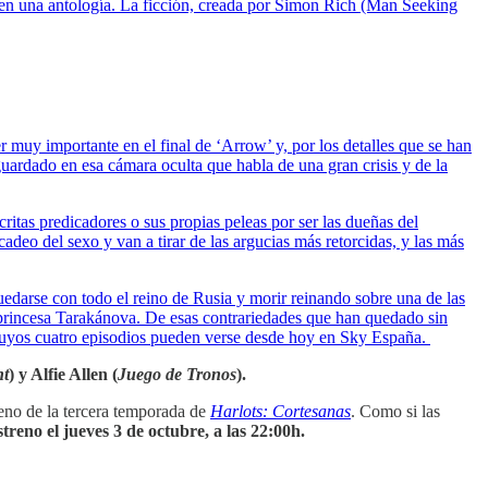
en una antología. La ficción, creada por Simon Rich (Man Seeking
 muy importante en el final de ‘Arrow’ y, por los detalles que se han
uardado en esa cámara oculta que habla de una gran crisis y de la
ritas predicadores o sus propias peleas por ser las dueñas del
deo del sexo y van a tirar de las argucias más retorcidas, y las más
uedarse con todo el reino de Rusia y morir reinando sobre una de las
a princesa Tarakánova. De esas contrariedades que han quedado sin
, cuyos cuatro episodios pueden verse desde hoy en Sky España.
nt
) y Alfie Allen (
Juego de Tronos
).
reno de la tercera temporada de
Harlots: Cortesanas
. Como si las
treno el jueves 3 de octubre, a las 22:00h.