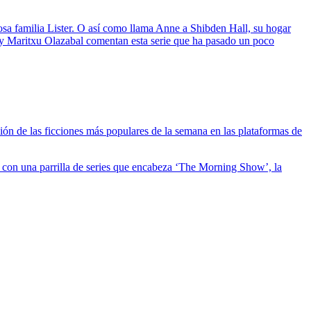
osa familia Lister. O así como llama Anne a Shibden Hall, su hogar
y Maritxu Olazabal comentan esta serie que ha pasado un poco
ión de las ficciones más populares de la semana en las plataformas de
 con una parrilla de series que encabeza ‘The Morning Show’, la