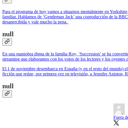
Para el programa de hoy vamos a situarnos mentalmente en Yorkshire, I
familiar. Hablamos de ‘Gentleman Jack’ una coproducción de la BBC
desapercibida y vale mucho la pena.
null
En una maniobra digna de la familia Roy, ‘Succession’ se ha convertid
streaming que elaboramos con los votos de los lectores y los oyentes 
El 1 de noviembre desembarca en España (y en el resto del mundo) el
ficción que reúne, por primera vez en televisión, a Jennifer Aniston,
null
Fuera d