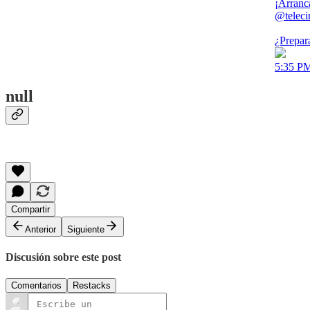
¡Arranc
@teleci
¿Prepar
5:35 PM
null
Compartir
Anterior
Siguiente
Discusión sobre este post
Comentarios
Restacks