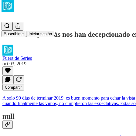
Las series que más nos han decepcionado e
Suscribirse
Iniciar sesión
Fuera de Series
oct 03, 2019
Compartir
A solo 90 días de terminar 2019, es buen momento para echar la vista 
cuando finalmente las vimos, no cumplieron las expectativas. Estas so
null