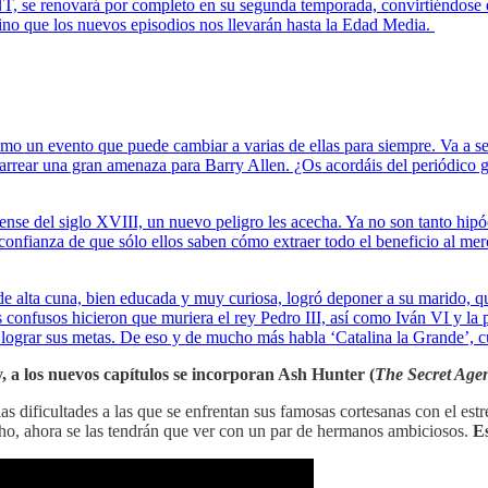
NT, se renovará por completo en su segunda temporada, convirtiéndose 
sino que los nuevos episodios nos llevarán hasta la Edad Media.
o un evento que puede cambiar a varias de ellas para siempre. Va a ser
arrear una gran amenaza para Barry Allen. ¿Os acordáis del periódico g
ense del siglo XVIII, un nuevo peligro les acecha. Ya no son tanto hipóc
onfianza de que sólo ellos saben cómo extraer todo el beneficio al merca
, de alta cuna, bien educada y muy curiosa, logró deponer a su marido, q
s confusos hicieron que muriera el rey Pedro III, así como Iván VI y l
ara lograr sus metas. De eso y de mucho más habla ‘Catalina la Grande’
a los nuevos capítulos se incorporan Ash Hunter (
The Secret Age
s dificultades a las que se enfrentan sus famosas cortesanas con el est
Soho, ahora se las tendrán que ver con un par de hermanos ambiciosos.
Es