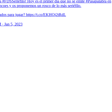
a #FDSSeriéfilo! Hoy es el primer día que no se emite #Pasapalabra en
ncoes y os proponemos un rosco de lo más seriéfilo.
ados para jugar? https://t.co/EKHQj2tRdL
 · Jan 5, 2023