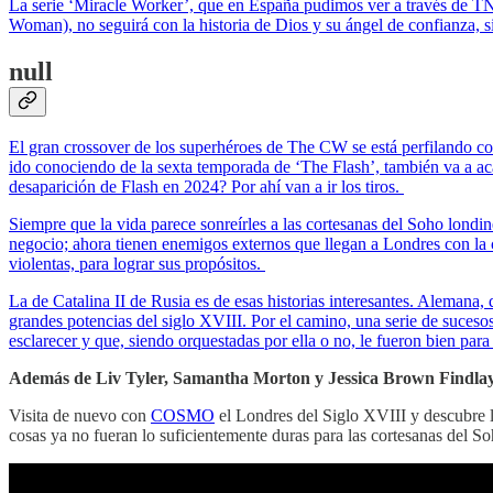
La serie ‘Miracle Worker’, que en España pudimos ver a través de T
Woman), no seguirá con la historia de Dios y su ángel de confianza, 
null
El gran crossover de los superhéroes de The CW se está perfilando com
ido conociendo de la sexta temporada de ‘The Flash’, también va a ac
desaparición de Flash en 2024? Por ahí van a ir los tiros.
Siempre que la vida parece sonreírles a las cortesanas del Soho londin
negocio; ahora tienen enemigos externos que llegan a Londres con la c
violentas, para lograr sus propósitos.
La de Catalina II de Rusia es de esas historias interesantes. Alemana
grandes potencias del siglo XVIII. Por el camino, una serie de suceso
esclarecer y que, siendo orquestadas por ella o no, le fueron bien p
Además de Liv Tyler, Samantha Morton y Jessica Brown Findlay, 
Visita de nuevo con
COSMO
el Londres del Siglo XVIII y descubre la
cosas ya no fueran lo suficientemente duras para las cortesanas del 