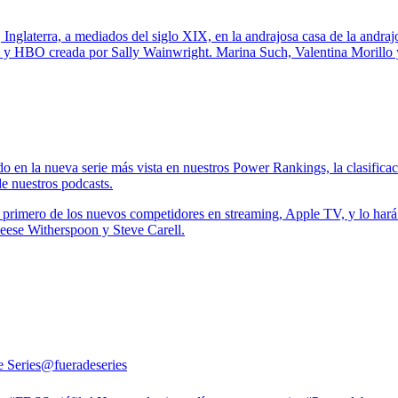
nglaterra, a mediados del siglo XIX, en la andrajosa casa de la andraj
 y HBO creada por Sally Wainwright. Marina Such, Valentina Morillo 
o en la nueva serie más vista en nuestros Power Rankings, la clasificac
de nuestros podcasts.
 primero de los nuevos competidores en streaming, Apple TV, y lo hará
 Reese Witherspoon y Steve Carell.
e Series
@fueradeseries