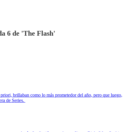
a 6 de 'The Flash'
 priori, brillaban como lo más prometedor del año, pero que luego,
era de Series.