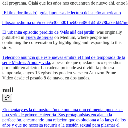
del programa. Ojalá que los años nos encuentren de nuevo ahí, entre lo
‘El timador timado’, guía japonesa de lectura del sueño americano
https://medium.com/media/a30cb0015e606a4861d4fd378ba7edd4/hre
El urbanita episodio perdido de ‘Más allá del jardín’
was originally
published in
Fuera de Series
on Medium, where people are
continuing the conversation by highlighting and responding to this
story.
Telecinco anuncia que este jueves emitirá el final de temporada de la
serie
Madres. Amor y vida
, a pesar de que quedan cinco episodios
por emitir en abierto. La cadena pretende así dividir la primera
temporada, cuyos 13 episodios pueden verse en Amazon Prime
Video desde el pasado 8 de mayo, en dos tandas.
null
Elementary es la demostración de que una procedimental puede ser
una serie de primera categoría. Sus protagonistas encajan a la
perfección, encarnando una relación que evoluciona a lo largo de los
años y que no necesita recurrir a la tensión sexual para plasmar el