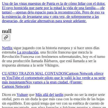
Una de las vigas maestras de Patria es la de cómo lidiar con el dolor.
El rayo homicida que parte por la mitad la vida de una familia — ¡de
tantas! — apenas deja espacio para la reconstrucción. Pero de eso va
la existencia: de levantarse una y otra vez, de sobreponerse a las
desgracias, de articular alternativas para seguir adelante.
null
Netflix
sigue jugando con la historia europea y si hace unos días
estrenaba
La revolución
, una ficción francesa que mezcla la
Revolución Francesa con fenómenos sobrenaturales, hoy es el turno
de una producción llamada Bárbaros, que está llamada a ser la
respuesta alemana a la serie Vikingos.
CUATRO TRAZOS MAL CONTADOSCartoon Network ofrece
en YouTube el cortometraje piloto que le valió la luz verde a su serie
más inquietanteNos vamos a la gran ciudad. (Fuente:
Cartoon Network)
Dicen en
Vulture
que
Más allá del jardín
puede no ser la mejor serie
otoñal, pero es sin duda la que más casa con la estación de las hojas
sin equilibrio. Esto quizá tenga que ver con su estética de cuento de
bosque encantado, que aúna fantasías y folclores propios y ajenos en