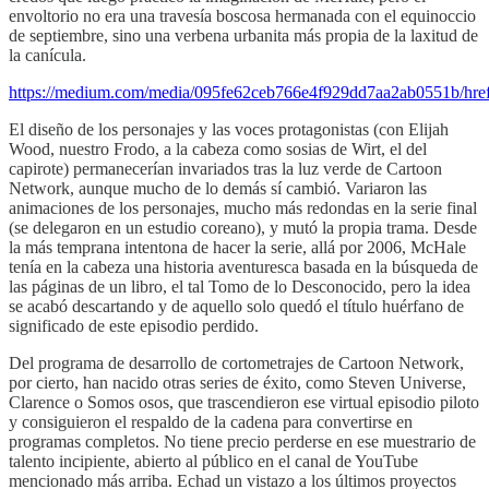
envoltorio no era una travesía boscosa hermanada con el equinoccio
de septiembre, sino una verbena urbanita más propia de la laxitud de
la canícula.
https://medium.com/media/095fe62ceb766e4f929dd7aa2ab0551b/hre
El diseño de los personajes y las voces protagonistas (con Elijah
Wood, nuestro Frodo, a la cabeza como sosias de Wirt, el del
capirote) permanecerían invariados tras la luz verde de Cartoon
Network, aunque mucho de lo demás sí cambió. Variaron las
animaciones de los personajes, mucho más redondas en la serie final
(se delegaron en un estudio coreano), y mutó la propia trama. Desde
la más temprana intentona de hacer la serie, allá por 2006, McHale
tenía en la cabeza una historia aventuresca basada en la búsqueda de
las páginas de un libro, el tal Tomo de lo Desconocido, pero la idea
se acabó descartando y de aquello solo quedó el título huérfano de
significado de este episodio perdido.
Del programa de desarrollo de cortometrajes de Cartoon Network,
por cierto, han nacido otras series de éxito, como Steven Universe,
Clarence o Somos osos, que trascendieron ese virtual episodio piloto
y consiguieron el respaldo de la cadena para convertirse en
programas completos. No tiene precio perderse en ese muestrario de
talento incipiente, abierto al público en el canal de YouTube
mencionado más arriba. Echad un vistazo a los últimos proyectos