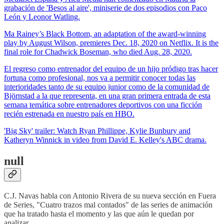
grabación de 'Besos al aire', miniserie de dos episodios con Paco
León y Leonor Watling.
Ma Rainey’s Black Bottom, an adaptation of the award-winning
play by August Wilson, premieres Dec. 18, 2020 on Netflix. It is the
final role for Chadwick Boseman, who died Aug. 28, 2020.
El regreso como entrenador del equipo de un hijo pródigo tras hacer
fortuna como profesional, nos va a permitir conocer todas las
interioridades tanto de su equipo junior como de la comunidad de
Björnstad a la que representa, en una gran primera entrada de esta
semana temática sobre entrenadores deportivos con una ficción
recién estrenada en nuestro país en HBO.
'Big Sky' trailer: Watch Ryan Phillippe, Kylie Bunbury and
Katheryn Winnick in video from David E. Kelley's ABC drama.
null
C.J. Navas habla con Antonio Rivera de su nueva sección en Fuera
de Series, "Cuatro trazos mal contados" de las series de animación
que ha tratado hasta el momento y las que aún le quedan por
analizar.