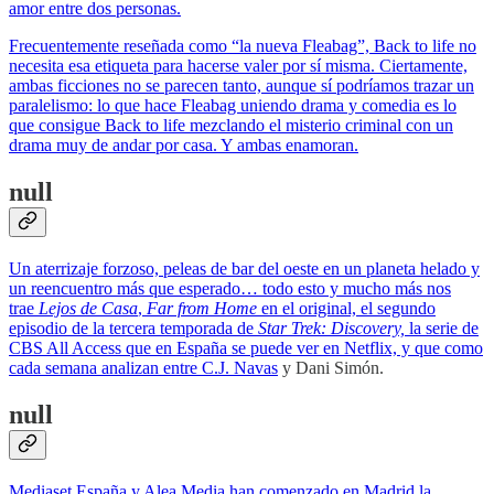
amor entre dos personas.
Frecuentemente reseñada como “la nueva Fleabag”, Back to life no
necesita esa etiqueta para hacerse valer por sí misma. Ciertamente,
ambas ficciones no se parecen tanto, aunque sí podríamos trazar un
paralelismo: lo que hace Fleabag uniendo drama y comedia es lo
que consigue Back to life mezclando el misterio criminal con un
drama muy de andar por casa. Y ambas enamoran.
null
Un aterrizaje forzoso, peleas de bar del oeste en un planeta helado y
un reencuentro más que esperado… todo esto y mucho más nos
trae
Lejos de Casa
,
Far from Home
en el original, el segundo
episodio de la tercera temporada de
Star Trek: Discovery,
la serie de
CBS All Access que en España se puede ver en Netflix, y que como
cada semana analizan entre
C.J. Navas
y Dani Simón.
null
Mediaset España y Alea Media han comenzado en Madrid la