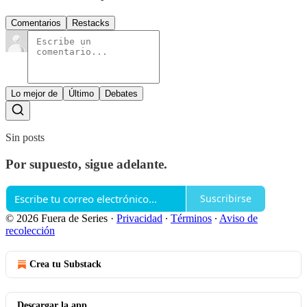
Comentarios
Restacks
Lo mejor de
Último
Debates
Sin posts
Por supuesto, sigue adelante.
Suscribirse
© 2026 Fuera de Series
·
Privacidad
∙
Términos
∙
Aviso de
recolección
Crea tu Substack
Descargar la app