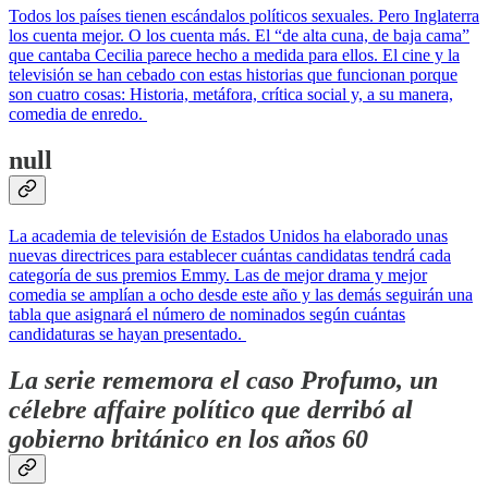
Todos los países tienen escándalos políticos sexuales. Pero Inglaterra
los cuenta mejor. O los cuenta más. El “de alta cuna, de baja cama”
que cantaba Cecilia parece hecho a medida para ellos. El cine y la
televisión se han cebado con estas historias que funcionan porque
son cuatro cosas: Historia, metáfora, crítica social y, a su manera,
comedia de enredo.
null
La academia de televisión de Estados Unidos ha elaborado unas
nuevas directrices para establecer cuántas candidatas tendrá cada
categoría de sus premios Emmy. Las de mejor drama y mejor
comedia se amplían a ocho desde este año y las demás seguirán una
tabla que asignará el número de nominados según cuántas
candidaturas se hayan presentado.
La serie rememora el caso Profumo, un
célebre affaire político que derribó al
gobierno británico en los años 60