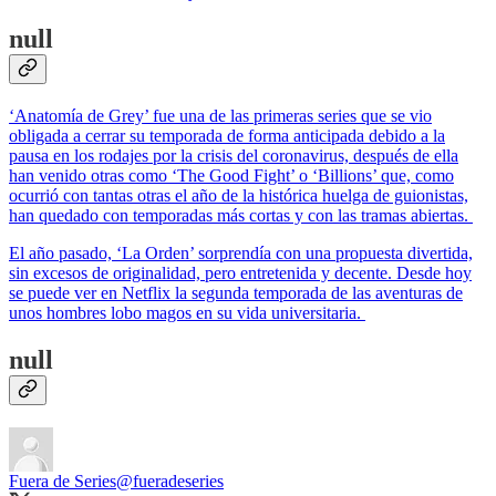
null
‘Anatomía de Grey’ fue una de las primeras series que se vio
obligada a cerrar su temporada de forma anticipada debido a la
pausa en los rodajes por la crisis del coronavirus, después de ella
han venido otras como ‘The Good Fight’ o ‘Billions’ que, como
ocurrió con tantas otras el año de la histórica huelga de guionistas,
han quedado con temporadas más cortas y con las tramas abiertas.
El año pasado, ‘La Orden’ sorprendía con una propuesta divertida,
sin excesos de originalidad, pero entretenida y decente. Desde hoy
se puede ver en Netflix la segunda temporada de las aventuras de
unos hombres lobo magos en su vida universitaria.
null
Fuera de Series
@fueradeseries