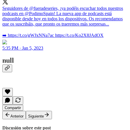
Seguidores de @fueradeseries, ¡ya podéis escuchar todos nuestros
podcasts en @PodimoSpain! La nueva app de podcasts está
disponible desde hoy en todos los dispositivos. Os recomendamos
que os suscribáis, que pronto os traeremos más sorpresas...
➡️ https://t.co/gWJxNNa7ac https://t.co/Ko2X8JAdOX
5:35 PM · Jan 5, 2023
null
Compartir
Anterior
Siguiente
Discusión sobre este post