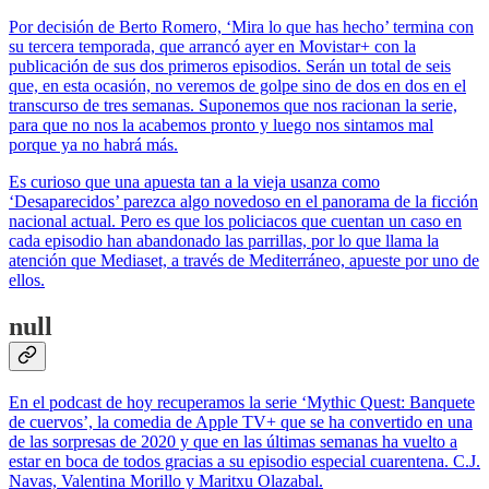
Por decisión de Berto Romero, ‘Mira lo que has hecho’ termina con
su tercera temporada, que arrancó ayer en Movistar+ con la
publicación de sus dos primeros episodios. Serán un total de seis
que, en esta ocasión, no veremos de golpe sino de dos en dos en el
transcurso de tres semanas. Suponemos que nos racionan la serie,
para que no nos la acabemos pronto y luego nos sintamos mal
porque ya no habrá más.
Es curioso que una apuesta tan a la vieja usanza como
‘Desaparecidos’ parezca algo novedoso en el panorama de la ficción
nacional actual. Pero es que los policiacos que cuentan un caso en
cada episodio han abandonado las parrillas, por lo que llama la
atención que Mediaset, a través de Mediterráneo, apueste por uno de
ellos.
null
En el podcast de hoy recuperamos la serie ‘Mythic Quest: Banquete
de cuervos’, la comedia de Apple TV+ que se ha convertido en una
de las sorpresas de 2020 y que en las últimas semanas ha vuelto a
estar en boca de todos gracias a su episodio especial cuarentena. C.J.
Navas, Valentina Morillo y Maritxu Olazabal.