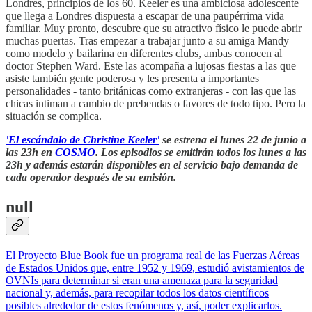
Londres, principios de los 60. Keeler es una ambiciosa adolescente
que llega a Londres dispuesta a escapar de una paupérrima vida
familiar. Muy pronto, descubre que su atractivo físico le puede abrir
muchas puertas. Tras empezar a trabajar junto a su amiga Mandy
como modelo y bailarina en diferentes clubs, ambas conocen al
doctor Stephen Ward. Este las acompaña a lujosas fiestas a las que
asiste también gente poderosa y les presenta a importantes
personalidades - tanto británicas como extranjeras - con las que las
chicas intiman a cambio de prebendas o favores de todo tipo. Pero la
situación se complica.
'El escándalo de Christine Keeler'
se estrena el lunes 22 de junio a
las 23h en
COSMO
. Los episodios se emitirán todos los lunes a las
23h y además estarán disponibles en el servicio bajo demanda de
cada operador después de su emisión.
null
El Proyecto Blue Book fue un programa real de las Fuerzas Aéreas
de Estados Unidos que, entre 1952 y 1969, estudió avistamientos de
OVNIs para determinar si eran una amenaza para la seguridad
nacional y, además, para recopilar todos los datos científicos
posibles alrededor de estos fenómenos y, así, poder explicarlos.