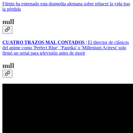
Filmin ha estrenado esta dramedia alemana sobre rehacer la vida tras
la pérdida
null
CUATRO TRAZOS MAL CONTADOS
| El director de clásicos
del anime como 'Perfect Blue', 'Paprika' o 'Millenium Actress' solo
firmó un serial para televisión antes de morir
null