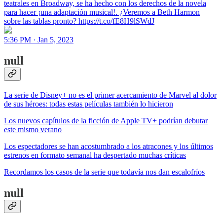
teatrales en Broadway, se ha hecho con los derechos de la novela
para hacer ¡una adaptación musical!. ¿Veremos a Beth Harmon
sobre las tablas pronto? https://t.co/fE8H9lSWdJ
5:36 PM · Jan 5, 2023
null
La serie de Disney+ no es el primer acercamiento de Marvel al dolor
de sus héroes: todas estas películas también lo hicieron
Los nuevos capítulos de la ficción de Apple TV+ podrían debutar
este mismo verano
Los espectadores se han acostumbrado a los atracones y los últimos
estrenos en formato semanal ha despertado muchas críticas
Recordamos los casos de la serie que todavía nos dan escalofríos
null