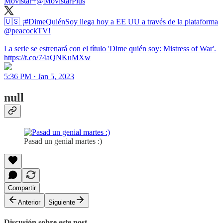
Movistar+
@MovistarPlus
🇺🇸 ¡#DimeQuiénSoy llega hoy a EE UU a través de la plataforma
@peacockTV!
La serie se estrenará con el título 'Dime quién soy: Mistress of War'.
https://t.co/74aQNKuMXw
5:36 PM · Jan 5, 2023
null
Pasad un genial martes :)
Compartir
Anterior
Siguiente
Discusión sobre este post