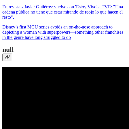
Entrevista - Javier Gutiérrez vuelve con 'Estoy Vivo' a TVE: "Una
cadena pública no tiene que estar mirando de reojo lo que hacen el
resto".
Disney’s first MCU series avoids an on-the-nose approach to
depicting a woman with superpowers—something other franchises
in the genre have long struggled to do
null