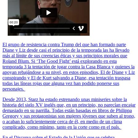
El grupo de resistencia contra Trump del que han formado parte
Diane y Liz desde casi el principio de la temporada las ha llevado
más al límite de sus creencias éticas y sus principios morales que
Roland Blum. Si ‘The Good Fight’ está explorando en esta
temporada 3 la tentación de jugar contra la Casa Blanca y quienes la
apoyan rebajándose a su nivel, en estos episodios, El de Diane y Liz
conspirando y El de Kurt salvando a Diane, esa tentación traspasa
todas las líneas rojas que alguna vez han podido ponerse sus
personajes.
Desde 2013, Starz ha estado estrenando unas miniseries sobre la
historia del siglo XV inglés que, en un principio, no parecían encajar
demasiado en su parrilla. Todas están basadas en libros de Philippa
Gregory y sus protagonistas son mujeres jóvenes que suben al trono,
o acaban lo suficientemente cerca de él, en medio de un clima
complicado, como mínimo, tanto en la corte como en el país.
En el Discurso sobre el Estado de la Unión que se celebra