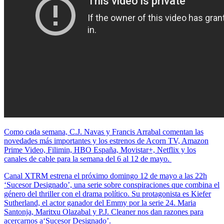
Como cada semana, C.J. Navas y Francis Arrabal comentan las
novedades más importantes y los estrenos de Acorn TV, Amazon
Prime Video, Filimin, HBO España, Movistar+, Netflix y los
canales de cable para la semana del 6 al 12 de mayo.
Canal XTRM estrena el próximo domingo 12 de mayo a las 22h
‘Sucesor Designado’, una serie sobre conspiraciones que combina el
género del thriller con el drama político. Su protagonista es Kiefer
Sutherland, el actor ganador del Emmy por la serie 24. Maria
Santonja, Maritxu Olazabal y P.J. Cleaner nos dan razones para
acercarnos a‘Sucesor Designado’.