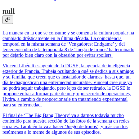
null
La manera en la que se consume y se comenta la cultura popular ha
cambiado drásticamente en la última década. La coincidencia
temporal en la misma semana de ‘Vengadores: Endgame’ y del
tercer episodio de la temporada 8 de ‘Juego de tronos’ ha terminado
por dejarlo bien claro con la obsesión por evitar spoilers.
Vincent Libérati es agente de la DGSE, la agencia de inteligencia
exterior de Francia. Trabaja ocultando a qué se dedica a sus amigos
y su familia, que creen que es instalador de alarmas, hasta que, un
día le diagnostican una enfermedad incurable. Vincent cree que ya
no podrá seguir trabajando, pero lejos de ser retirado, la DGSE le
propone entrar a formar parte de un grupo secreto de operaciones,
Hydra, a cambio de proporcionarle un tratamiendo experimental
para su enfermedad.
El final de ‘The Big Bang Theory’ va a darnos todavía mucho
contenido para nuestra sección de las fotos de la semana en redes
sociales. También lo va a hacer ‘Juego de tronos’, y más con los
resúmenes a lo meme de algunos de sus episodios.