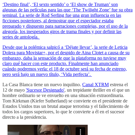
‘Destino final’, ‘El sexto sentido’ o ‘El show de Truman’ son
algunas de las películas para las que ‘The Twilight Zone’ fue su obra
seminal. La serie de Rod Serling fue una gran influencia en las
ficciones posteriores, al demostrar que el espectador estaba
preparado y dispuesto para narraciones complejas, por el uso de la
alegoría, los inesperados giros de trama finales y por definir las
series de antología.
Desde que la polémica salpicó a ‘Déjate llevar’, la serie de Leticia
Dolera para Movistar+, por el despido de Aina Clotet a causa de su
embarazo, daba la sensación de que la plataforma no tuviese muy
claro qué hacer con este producto. Finalmente han anunciado
cuándo podremos verla: el 18 de octubre será su fecha de estreno,
pero será bajo un nuevo título, ‘Vida perfecta’.
La Casa Blanca tiene un nuevo inquilino.
Canal XTRM
estrena el
12 de mayo
'Sucesor Designado'
, un trepidante thriller en el que un
hombre ordinario se ve envuelto en una situación extraordinaria.
Tom Kirkman (Kiefer Sutherland) se convierte en el presidente de
Estados Unidos tras un brutal ataque terrorista y el fallecimiento de
todos los cargos superiores, lo que le convierte a él en el sucesor
directo a la presidencia.