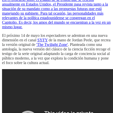
anualmente en Estados Unidos, el Presidente pasa revista tanto a la
situación de su mandato como a las propuestas futuras que está
manejando su gabinete. Para tal ocasión, las personalidades más
relevantes de la política estadounidense se congregan en el
Capitolio. Es decir, los amos del mundo se encuentran a la vez en un
mismo lugar.
El próximo 14 de mayo los espectadores se adentran en una nueva
dimensión en el canal
SYFY
de la mano de Jordan Peele, que recrea
la versión original de
'The Twilight Zone'
. Planteada como una
antología, la nueva versión del clásico de la ciencia ficción recoge el
testigo de la serie original adaptando la carga de conciencia social al
público moderno, a la vez que explora la condición humana y pone
el foco sobre la cultura actual.