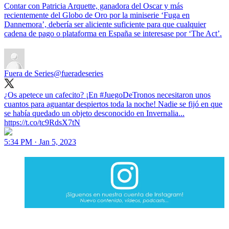
Contar con Patricia Arquette, ganadora del Oscar y más
recientemente del Globo de Oro por la miniserie ‘Fuga en
Dannemora’, debería ser aliciente suficiente para que cualquier
cadena de pago o plataforma en España se interesase por ‘The Act’.
Fuera de Series
@fueradeseries
¿Os apetece un cafecito? ¡En #JuegoDeTronos necesitaron unos
cuantos para aguantar despiertos toda la noche! Nadie se fijó en que
se había quedado un objeto desconocido en Invernalia...
https://t.co/tc9RdsX7tN
5:34 PM · Jan 5, 2023