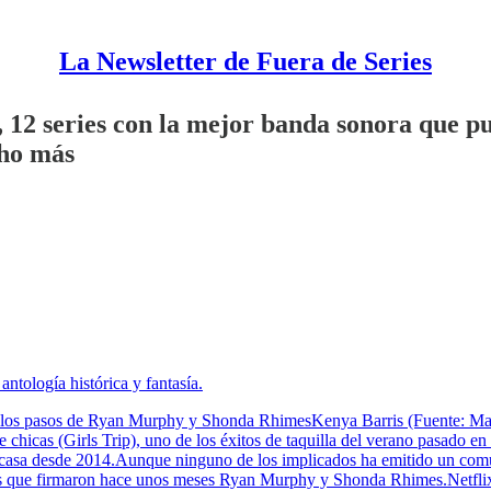
La Newsletter de Fuera de Series
, 12 series con la mejor banda sonora que pu
cho más
antología histórica y fantasía.
siga los pasos de Ryan Murphy y Shonda RhimesKenya Barris (Fuente: 
e chicas (Girls Trip), uno de los éxitos de taquilla del verano pasado e
casa desde 2014.Aunque ninguno de los implicados ha emitido un comun
o los que firmaron hace unos meses Ryan Murphy y Shonda Rhimes.Netfl