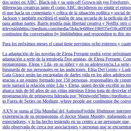
dos series en ABC, Black-ish y su spin-off Grown-ish (en Freeform), 
diferencias creativas tanto él como ABC decidieron no emitir el epis
el que hacía un comentario y crítica de la situación política y social 
Jackson y también escribirá el guión de una secuela de la película
para ambas partes, Barris tendría más libertad creativa y Netflix otr
televisiónhttps://medium.com/media/5b4a3e686ee10b935ef18ca095085bb
continuing the conversation by highlighting and responding to this sto
Para los próximos meses el canal tiene previstos ocho estrenos y cua
La adaptación de las novelas de Elena Ferrante podrá verse próxima
adaptación a serie de la tetralogía Dos amigas, de Elena Ferrante. Co
protagonistas, Elena y Lila, en su niñez y en su adolescencia.La seri
búsqueda de sus personajes en las audiciones. Elisa Del Genio y Ludo
Gaia Girace serán las encargadas de darles vida en los años adolesce
gracias a un equipo formado por 150 personas, responsables de constru
serie narrará la relación entre Lila y Elena, quien decide escribir su 
abarca más de 60 años de sus vidas mientras Elena trata de desvelar
programación de primavera liderada por ‘Westworld’https://medium
in Fuera de Series on Medium, where people are continuing the convers
AXN se suma al Día Mundial del AutismoFreddie Highmore interpreta
experiencia de su protagonista, el doctor Shaun Murphy, trabajando en
espectadores, y lo ha hecho teniendo en su centro a un personaje que
sido observada de cerca por asociaciones y personas que se encuent