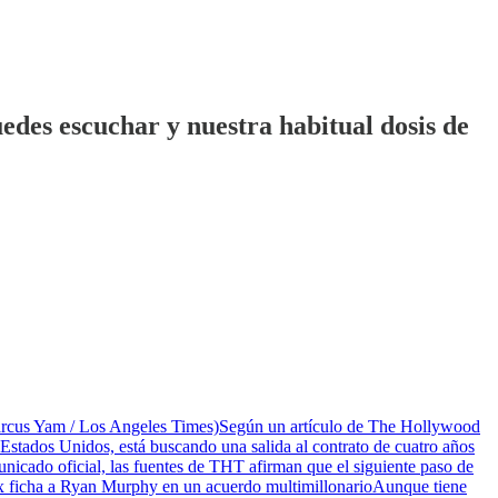
edes escuchar y nuestra habitual dosis de
Marcus Yam / Los Angeles Times)Según un artículo de The Hollywood
n Estados Unidos, está buscando una salida al contrato de cuatro años
icado oficial, las fuentes de THT afirman que el siguiente paso de
ix ficha a Ryan Murphy en un acuerdo multimillonarioAunque tiene