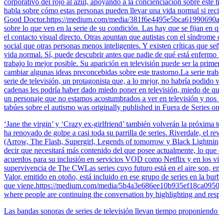
corporativo del rojo al azul, apoyando a la concienciación sobre est
habla sobre cómo estas personas pueden llevar una vida normal si reci
Good Doctor.https://medium.com/media/381f6e4495e5bca61990690ac9b7f
sobre lo que ven en la serie de su condición. Las hay que se fijan en
el contacto visual directo. Otras apuntan que autistas con el síndrom
social que otras personas menos inteligentes. Y existen críticas que s
vida normal. Sí, puede descubrir antes que nadie de qué está enfermo 
trabajo lo mejor posible. Su aparición en televisión puede ser la pri
cambiar algunas ideas preconcebidas sobre este trastorno.La serie traba
serie de televisión, un protagonista que, a lo mejor, no habría podid
cadenas les podría haber dado miedo poner en televisión, miedo de qu
un personaje que no estamos acostumbrados a ver en televisión y n
tabúes sobre el autismo was originally published in Fuera de Series o
‘Jane the virgin’ y ‘Crazy ex-girlfriend’ también volverán la próxim
ha renovado de golpe a casi toda su parrilla de series. Riverdale, el r
(Arrow, The Flash, Supergirl, Legends of tomorrow y Black Lightning
decir que necesitará más contenido del que posee actualmente, lo que 
acuerdos para su inclusión en servicios VOD como Netflix y en los v
supervivencia de The CWLas series cuyo futuro está en el aire son, e
Valor, emitido en otoño, está incluido en ese grupo de series en la bu
que viene.https://medium.com/media/5b4a3e686ee10b935ef18ca095085b
where people are continuing the conversation by highlighting and resp
Las bandas sonoras de series de televisión llevan tiempo proponiendo 