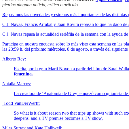
pierdas ninguna noticia, crítica o artículo
Repasamos las novedades y estrenos más importantes de las distintas 
C.J. Navas, Francis Arrabal y Joan Rovira repasan lo que ha dado de
C.J. Navas repasa la actualidad seriéfila de la semana con la ayuda de
Participa en nuestra encuesta sobre lo más visto esta semana en las
las 23:59 h. del próximo miércoles, 8 de agosto, a través del siguiente
Alberto Rey:
Escrita por la gran Marti Noxon a partir del libro de Sarai Wal
femenina.
Natalia Marcos:
La creadora de ‘Anatomía de Grey’ empezó como guionista de ‘Pr
Todd VanDerWerff:
So what is it about season two that trips up shows with such ex
deepens, and a TV premise becomes a TV show.
Miles Surrey and Kate Halliwell: