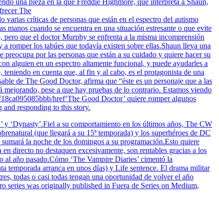
iendo una pieza en la que Freddie Highmore, que interpreta a Shaun,
ofrecer The
rias críticas de personas que están en el espectro del autismo
las manos cuando se encuentra en una situación estresante o que evite
ivo, pero que el doctor Murphy se enfrenta a la misma incomprensión
y a romper los tabúes que todavía existen sobre ellas.Shaun lleva una
se preocupa por las personas que están a su cuidado y quiere hacer su
 con alguien en un espectro altamente funcional, y puede ayudarles a
 teniendo en cuenta que, al fin y al cabo, es el protagonista de una
nsable de The Good Doctor, afirma que “éste es un personaje que a las
tá mejorando, pese a que hay pruebas de lo contrario. Estamos viendo
5ef18ca095085bbb/href‘The Good Doctor’ quiere romper algunos
 and responding to this story.
in’ y ‘Dynasty’.Fiel a su comportamiento en los últimos años, The CW
 Sobrenatural (que llegará a su 15ª temporada) y los superhéroes de DC
a sumará la noche de los domingos a su programación.Esto quiere
 en directo no destaquen excesivamente, son rentables gracias a los
cto al año pasado.Cómo ‘The Vampire Diaries’ cimentó la
a temporada arranca en unos días) y Life sentence. El drama militar
tres, todas o casi todas tengan una oportunidad de volver el año
series was originally published in Fuera de Series on Medium,