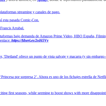
plataformas streaming y canales de pago.
 sí esta pasada Comic-Con.
 Francis Arrabal.
 plataformas bajo demanda de Amazon Prime Video, HBO España, Filmin, 
 enlace:
https://fdseri.es/2oI65Vv
ker, 'Dietland' ofrece un punto de vista salvaje y macarra (y sin embarg
incesa por sorpresa 2’. Ahora es uno de los fichajes estrella de Netfl
citing first seasons, while seeming to boost shows with more disappoint