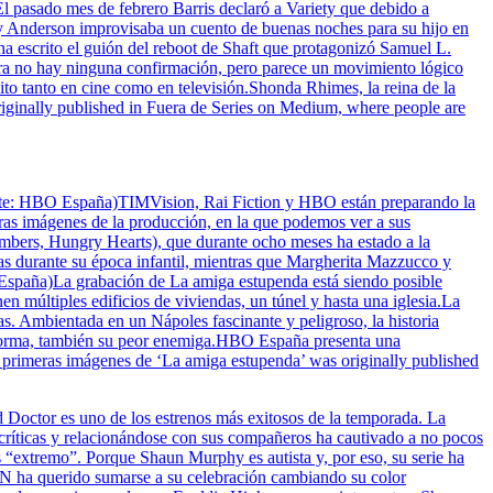
El pasado mes de febrero Barris declaró a Variety que debido a
ony Anderson improvisaba un cuento de buenas noches para su hijo en
, ha escrito el guión del reboot de Shaft que protagonizó Samuel L.
ora no hay ninguna confirmación, pero parece un movimiento lógico
ito tanto en cine como en televisión.Shonda Rhimes, la reina de la
iginally published in Fuera de Series on Medium, where people are
uente: HBO España)TIMVision, Rai Fiction y HBO están preparando la
eras imágenes de la producción, en la que podemos ver a sus
Numbers, Hungry Hearts), que durante ocho meses ha estado a la
tas durante su época infantil, mientras que Margherita Mazzucco y
O España)La grabación de La amiga estupenda está siendo posible
 múltiples edificios de viviendas, un túnel y hasta una iglesia.La
llas. Ambientada en un Nápoles fascinante y peligroso, la historia
na forma, también su peor enemiga.HBO España presenta una
imeras imágenes de ‘La amiga estupenda’ was originally published
octor es uno de los estrenos más exitosos de la temporada. La
s críticas y relacionándose con sus compañeros ha cautivado a no pocos
s “extremo”. Porque Shaun Murphy es autista y, por eso, su serie ha
XN ha querido sumarse a su celebración cambiando su color