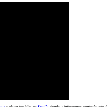
oox
y ahora también, en
Spotify
, donde te informamos puntualmente d