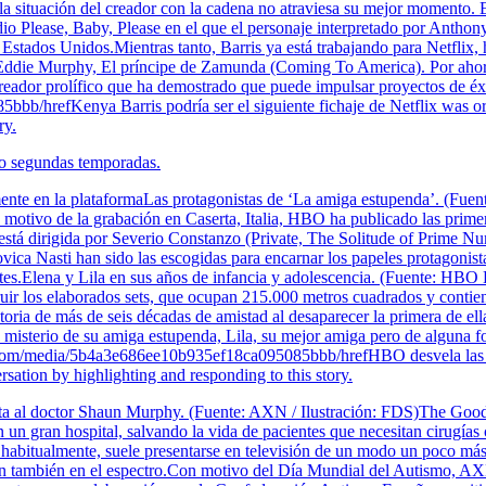
la situación del creador con la cadena no atraviesa su mejor momento. 
odio Please, Baby, Please en el que el personaje interpretado por Anth
de Estados Unidos.Mientras tanto, Barris ya está trabajando para Netflix
 de Eddie Murphy, El príncipe de Zamunda (Coming To America). Por ah
o creador prolífico que ha demostrado que puede impulsar proyectos de éx
b/hrefKenya Barris podría ser el siguiente fichaje de Netflix was or
ry.
tro segundas temporadas.
mente en la plataformaLas protagonistas de ‘La amiga estupenda’. (F
n motivo de la grabación en Caserta, Italia, HBO ha publicado las prim
e está dirigida por Severio Constanzo (Private, The Solitude of Prime 
vica Nasti han sido las escogidas para encarnar los papeles protagonis
ntes.Elena y Lila en sus años de infancia y adolescencia. (Fuente: HB
ir los elaborados sets, que ocupan 215.000 metros cuadrados y contienen
historia de más de seis décadas de amistad al desaparecer la primera de e
 el misterio de su amiga estupenda, Lila, su mejor amiga pero de algu
.com/media/5b4a3e686ee10b935ef18ca095085bbb/hrefHBO desvela las pr
ation by highlighting and responding to this story.
 al doctor Shaun Murphy. (Fuente: AXN / Ilustración: FDS)The Good D
 un gran hospital, salvando la vida de pacientes que necesitan cirugía
, habitualmente, suele presentarse en televisión de un modo un poco má
ran también en el espectro.Con motivo del Día Mundial del Autismo, A