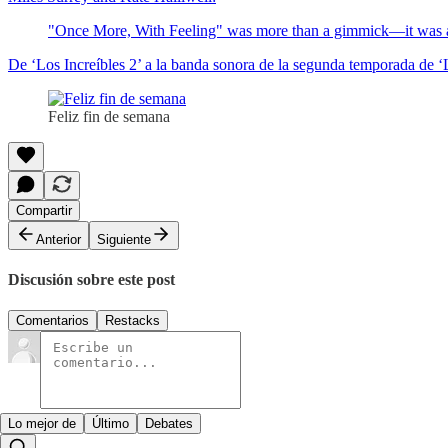
"Once More, With Feeling" was more than a gimmick—it was an ep
De ‘Los Increíbles 2’ a la banda sonora de la segunda temporada de 
Feliz fin de semana
Compartir
Anterior
Siguiente
Discusión sobre este post
Comentarios
Restacks
Lo mejor de
Último
Debates