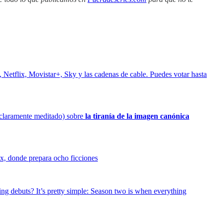
Netflix, Movistar+, Sky y las cadenas de cable. Puedes votar hasta
o claramente meditado) sobre
la tiranía de la imagen canónica
ix, donde prepara ocho ficciones
ing debuts? It’s pretty simple: Season two is when everything