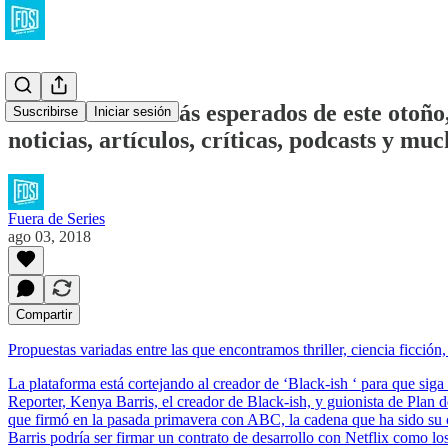
Los 7 estrenos más esperados de este otoño
Suscribirse
Iniciar sesión
noticias, artículos, críticas, podcasts y mu
Fuera de Series
ago 03, 2018
Compartir
Propuestas variadas entre las que encontramos thriller, ciencia ficción, 
La plataforma está cortejando al creador de ‘Black-ish ‘ para que 
Reporter, Kenya Barris, el creador de Black-ish, y guionista de Plan d
que firmó en la pasada primavera con ABC, la cadena que ha sido su 
Barris podría ser firmar un contrato de desarrollo con Netflix com