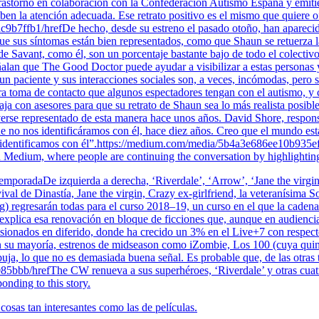
e trastorno en colaboración con la Confederación Autismo España y emit
ben la atención adecuada. Ese retrato positivo es el mismo que quiere 
fb1/hrefDe hecho, desde su estreno el pasado otoño, han aparecido va
 que sus síntomas están bien representados, como que Shaun se retuerza 
e de Savant, como él, son un porcentaje bastante bajo de todo el colect
eñalan que The Good Doctor puede ayudar a visibilizar a estas personas 
un paciente y sus interacciones sociales son, a veces, incómodas, pero 
mera toma de contacto que algunos espectadores tengan con el autismo, y
ja con asesores para que su retrato de Shaun sea lo más realista posible,
o verse representado de esta manera hace unos años. David Shore, respo
e no nos identificáramos con él, hace diez años. Creo que el mundo es
os identificamos con él”.https://medium.com/media/5b4a3e686ee10b93
n Medium, where people are continuing the conversation by highlighting
a temporadaDe izquierda a derecha, ‘Riverdale’, ‘Arrow’, ‘Jane the virg
evival de Dinastía, Jane the virgin, Crazy ex-girlfriend, la veteranísima
) regresarán todas para el curso 2018–19, un curso en el que la caden
explica esa renovación en bloque de ficciones que, aunque en audiencia
isionados en diferido, donde ha crecido un 3% en el Live+7 con respe
n su mayoría, estrenos de midseason como iZombie, Los 100 (cuya quint
rbuja, lo que no es demasiada buena señal. Es probable que, de las otras 
bb/hrefThe CW renueva a sus superhéroes, ‘Riverdale’ y otras cuatro 
onding to this story.
cosas tan interesantes como las de películas.