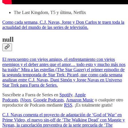
The Last Kingdom, T5 y última, Netflix
Como cada semana, C.J. Navas, Jorge y Don Carlos te traen toda la
actualidad del mundo de las series de televisión.
null
El reencuentro con viejos amigos, el enfrentamiento con viejos
enemigos y el deber antes que el amor… todo esto y mucho más nos
ha traído“ Mira a las estrellas (The Star Gazer) el primer episodio de
la segunda temporada de Star Trek: Picard, que como cada semana
analizan entre C.J. Navas, Dani Simón y Jorge Navas en Universo
Star Trek para Fuera de Series.
Suscríbete a Fuera de Series en
Spotify
,
Apple
Podcasts
,
iVoox
,
Google Podcasts
,
Amazon Music
o cualquier otro
reproductor de Podcasts mediante
RSS
. ¡Es totalmente gratis!
C.J. Navas comenta el proyecto de adaptación de ‘God of War’ en
Prime Video, el nuevo sin-off de ‘The Walking Dead’ con Maggie y
Negan, la cancelación preventiva de la serie precuela de ‘The