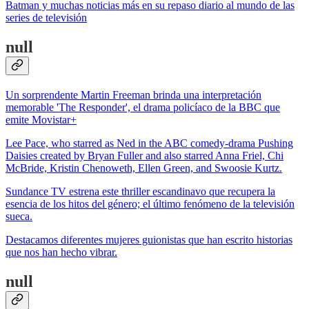
Batman y muchas noticias más en su repaso diario al mundo de las
series de televisión
null
Un sorprendente Martin Freeman brinda una interpretación
memorable 'The Responder', el drama policíaco de la BBC que
emite Movistar+
Lee Pace, who starred as Ned in the ABC comedy-drama Pushing
Daisies created by Bryan Fuller and also starred Anna Friel, Chi
McBride, Kristin Chenoweth, Ellen Green, and Swoosie Kurtz.
Sundance TV estrena este thriller escandinavo que recupera la
esencia de los hitos del género; el último fenómeno de la televisión
sueca.
Destacamos diferentes mujeres guionistas que han escrito historias
que nos han hecho vibrar.
null