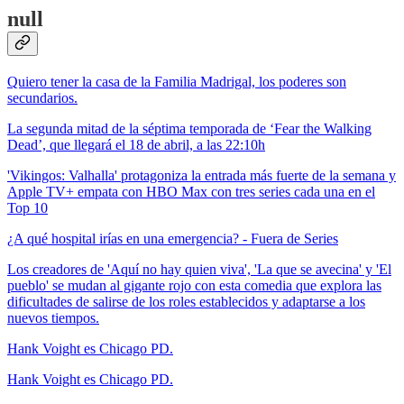
null
Quiero tener la casa de la Familia Madrigal, los poderes son
secundarios.
La segunda mitad de la séptima temporada de ‘Fear the Walking
Dead’, que llegará el 18 de abril, a las 22:10h
'Vikingos: Valhalla' protagoniza la entrada más fuerte de la semana y
Apple TV+ empata con HBO Max con tres series cada una en el
Top 10
¿A qué hospital irías en una emergencia? - Fuera de Series
Los creadores de 'Aquí no hay quien viva', 'La que se avecina' y 'El
pueblo' se mudan al gigante rojo con esta comedia que explora las
dificultades de salirse de los roles establecidos y adaptarse a los
nuevos tiempos.
Hank Voight es Chicago PD.
Hank Voight es Chicago PD.