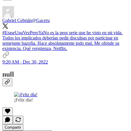
Gabriel Cebrián
@Gaceru
#EraseUnaVezPeroYaNo es la peor serie que he visto en mi vida.
Todos los implicados deberían pedir disculpas por participar en
semejante bazofia. Hace absolutamente todo mal. Me ofende su
existencia. Qué vergüenza, Netflix.
9:20 AM · Dec 30, 2022
null
¡Feliz día!
Compartir