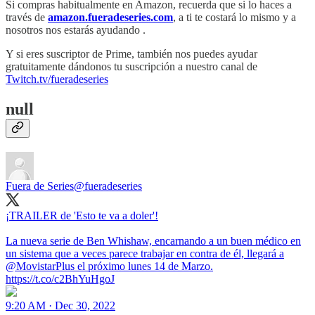
Si compras habitualmente en Amazon, recuerda que si lo haces a
través de
amazon.fueradeseries.com
, a ti te costará lo mismo y a
nosotros nos estarás ayudando .
Y si eres suscriptor de Prime, también nos puedes ayudar
gratuitamente dándonos tu suscripción a nuestro canal de
Twitch.tv/fueradeseries
null
Fuera de Series
@fueradeseries
¡TRAILER de 'Esto te va a doler'!
La nueva serie de Ben Whishaw, encarnando a un buen médico en
un sistema que a veces parece trabajar en contra de él, llegará a
@MovistarPlus el próximo lunes 14 de Marzo.
https://t.co/c2BhYuHgoJ
9:20 AM · Dec 30, 2022