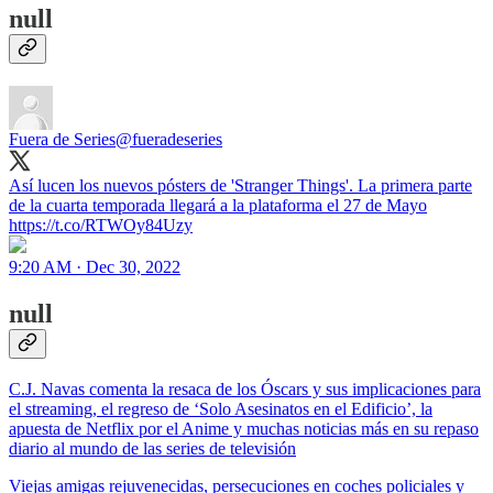
null
Fuera de Series
@fueradeseries
Así lucen los nuevos pósters de 'Stranger Things'. La primera parte
de la cuarta temporada llegará a la plataforma el 27 de Mayo
https://t.co/RTWOy84Uzy
9:20 AM · Dec 30, 2022
null
C.J. Navas comenta la resaca de los Óscars y sus implicaciones para
el streaming, el regreso de ‘Solo Asesinatos en el Edificio’, la
apuesta de Netflix por el Anime y muchas noticias más en su repaso
diario al mundo de las series de televisión
Viejas amigas rejuvenecidas, persecuciones en coches policiales y