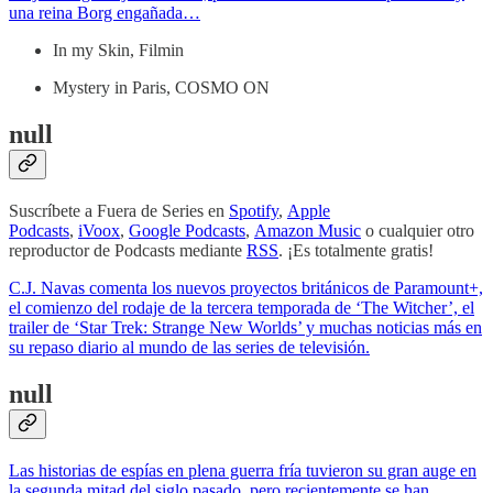
una reina Borg engañada…
In my Skin, Filmin
Mystery in Paris, COSMO ON
null
Suscríbete a Fuera de Series en
Spotify
,
Apple
Podcasts
,
iVoox
,
Google Podcasts
,
Amazon Music
o cualquier otro
reproductor de Podcasts mediante
RSS
. ¡Es totalmente gratis!
C.J. Navas comenta los nuevos proyectos británicos de Paramount+,
el comienzo del rodaje de la tercera temporada de ‘The Witcher’, el
trailer de ‘Star Trek: Strange New Worlds’ y muchas noticias más en
su repaso diario al mundo de las series de televisión.
null
Las historias de espías en plena guerra fría tuvieron su gran auge en
la segunda mitad del siglo pasado, pero recientemente se han