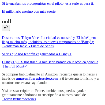
Si te encajan los protagonistas en el piloto, esta serie es para ti.
El millonario asesino con más suerte.
null
Destacamos 'Tokyo Vice,' La ciudad es nuestra' y 'El bebé' pero
llega mucho más, incluidas las nuevas temporadas de 'Barry' y
'Gentleman Jack'. - Fuera de Series
Series que nos tendrán enganchados a Disney+
Disney+ y FX nos traen la miniserie basada en la icónica película
'The Full Monty'
Si compras habitualmente en Amazon, recuerda que si lo haces a
través de
amazon.fueradeseries.com
, a ti te costará lo mismo y a
nosotros nos estarás ayudando .
Y si eres suscriptor de Prime, también nos puedes ayudar
gratuitamente dándonos tu suscripción a nuestro canal de
Twitch.tv/fueradeseries