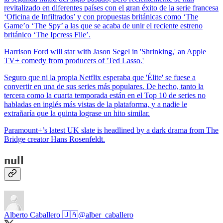
revitalizado en diferentes países con el gran éxito de la serie francesa
‘Oficina de Infiltrados’ y con propuestas británicas como ‘The
Game’o ‘The Spy’ a las que se acaba de unir el reciente estreno
británico ‘The Ipcress File’.
Harrison Ford will star with Jason Segel in 'Shrinking,' an Apple
TV+ comedy from producers of 'Ted Lasso.'
Seguro que ni la propia Netflix esperaba que 'Élite' se fuese a
convertir en una de sus series más populares. De hecho, tanto la
tercera como la cuarta temporada están en el Top 10 de series no
habladas en inglés más vistas de la plataforma, y a nadie le
extrañaría que la quinta lograse un hito similar.
Paramount+’s latest UK slate is headlined by a dark drama from The
Bridge creator Hans Rosenfeldt.
null
Alberto Caballero 🇺🇦
@alber_caballero