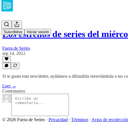
Los estrenos de series del miérc
Suscribirse
Iniciar sesión
Fuera de Series
sep 14, 2022
Si te gusta esta newsletter, ayúdanos a difundirla reenviándola a tus c
Leer →
Comentarios
© 2026 Fuera de Series
·
Privacidad
∙
Términos
∙
Aviso de recolecció