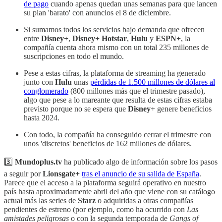
de pago
cuando apenas quedan unas semanas para que lancen
su plan 'barato' con anuncios el 8 de diciembre.
Si sumamos todos los servicios bajo demanda que ofrecen
entre
Disney+
,
Disney+ Hotstar
,
Hulu
y
ESPN+
, la
compañía cuenta ahora mismo con un total 235 millones de
suscripciones en todo el mundo.
Pese a estas cifras, la plataforma de streaming ha generado
junto con
Hulu
unas
pérdidas de 1.500 millones de dólares al
conglomerado
(800 millones más que el trimestre pasado),
algo que pese a lo mareante que resulta de estas cifras estaba
previsto porque no se espera que
Disney+
genere beneficios
hasta 2024.
Con todo, la compañía ha conseguido cerrar el trimestre con
unos 'discretos' beneficios de 162 millones de dólares.
3️⃣
Mundoplus.tv
ha publicado algo de información sobre los pasos
a seguir por
Lionsgate+
tras el anuncio de su salida de España
.
Parece que el acceso a la plataforma seguirá operativo en nuestro
país hasta aproximadamente abril del año que viene con su catálogo
actual más las series de
Starz
o adquiridas a otras compañías
pendientes de estreno (por ejemplo, como ha ocurrido con
Las
amistades peligrosas
o con la segunda temporada de
Gangs of