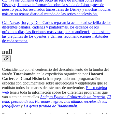
C.J. Navas comenta el proyecto de serie de Indiana Jones para
Disney+, la nueva información sobre la salida de Lionsgate+ de
nuestro país, los resultados trimestrales de Disney y muchas noticias
más en su repaso diario al mundo de las series de televisión.
C.J. Navas, Jorge y Don Carlos repasan la actualidad seriéfila de los
diferentes canales, cadenas y plataformas, los estrenos de los
próximos días, las ficciones más vistas por su audiencia, contestan a
las preguntas de los oyentes y dan sus recomendaciones habituales
de cada semana.
null
Coincidiendo con el centenario del descubrimiento de la tumba del
faraón
Tutankamón
en la expedición organizada por
Howard
Carter
, en
Canal Historia
han preparado una programación
especial con documentales sobre arqueología y egiptología que se
emitirán todos los martes de este mes de noviembre.
En su página
web
tenéis toda la información sobre los diferentes programas que
van a emitir, entre ellos
Antiguo Egipto: Crónicas de un Imperio
,
El
reino perdido de los Faraones negros
,
Los últimos secretos de los
jeroglíficos
y
La gema perdida de Tutankamón
.