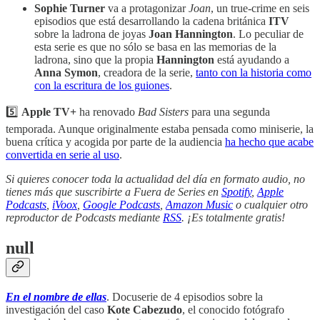
Sophie Turner
va a protagonizar
Joan
, un true-crime en seis
episodios que está desarrollando la cadena británica
ITV
sobre la ladrona de joyas
Joan Hannington
. Lo peculiar de
esta serie es que no sólo se basa en las memorias de la
ladrona, sino que la propia
Hannington
está ayudando a
Anna Symon
, creadora de la serie,
tanto con la historia como
con la escritura de los guiones
.
5️⃣
Apple TV+
ha renovado
Bad Sisters
para una segunda
temporada. Aunque originalmente estaba pensada como miniserie, la
buena crítica y acogida por parte de la audiencia
ha hecho que acabe
convertida en serie al uso
.
Si quieres conocer toda la actualidad del día en formato audio, no
tienes más que suscribirte a Fuera de Series en
Spotify
,
Apple
Podcasts
,
iVoox
,
Google Podcasts
,
Amazon Music
o cualquier otro
reproductor de Podcasts mediante
RSS
. ¡Es totalmente gratis!
null
En el nombre de ellas
. Docuserie de 4 episodios sobre la
investigación del caso
Kote Cabezudo
, el conocido fotógrafo