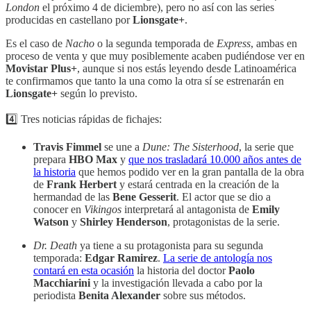
London
el próximo 4 de diciembre), pero no así con las series
producidas en castellano por
Lionsgate+
.
Es el caso de
Nacho
o la segunda temporada de
Express
, ambas en
proceso de venta y que muy posiblemente acaben pudiéndose ver en
Movistar Plus+
, aunque si nos estás leyendo desde Latinoamérica
te confirmamos que tanto la una como la otra sí se estrenarán en
Lionsgate+
según lo previsto.
4️⃣ Tres noticias rápidas de fichajes:
Travis Fimmel
se une a
Dune: The Sisterhood
, la serie que
prepara
HBO Max
y
que nos trasladará 10.000 años antes de
la historia
que hemos podido ver en la gran pantalla de la obra
de
Frank Herbert
y estará centrada en la creación de la
hermandad de las
Bene Gesserit
. El actor que se dio a
conocer en
Vikingos
interpretará al antagonista de
Emily
Watson
y
Shirley Henderson
, protagonistas de la serie.
Dr. Death
ya tiene a su protagonista para su segunda
temporada:
Edgar Ramirez
.
La serie de antología nos
contará en esta ocasión
la historia del doctor
Paolo
Macchiarini
y la investigación llevada a cabo por la
periodista
Benita Alexander
sobre sus métodos.