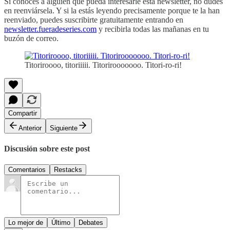
Si conoces a alguien que pueda interesarle esta newsletter, no dudes
en reenviársela. Y si la estás leyendo precisamente porque te la han
reenviado, puedes suscribirte gratuitamente entrando en
newsletter.fueradeseries.com
y recibirla todas las mañanas en tu
buzón de correo.
Titoriroooo, titoriiiii. Titorirooooooo. Titori-ro-ri!
Compartir
Anterior
Siguiente
Discusión sobre este post
Comentarios
Restacks
Lo mejor de
Último
Debates