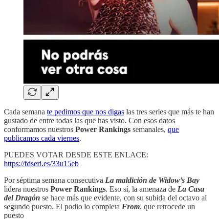
Cada semana
te pedimos que nos digas
las tres series que más te han
gustado de entre todas las que has visto. Con esos datos
conformamos nuestros
Power Rankings
semanales,
que
publicamos cada viernes
.
PUEDES VOTAR DESDE ESTE ENLACE:
https://fdseri.es/33u15eb
Por séptima semana consecutiva
La maldición de Widow’s Bay
lidera nuestros
Power Rankings
. Eso sí, la amenaza de
La Casa
del Dragón
se hace más que evidente, con su subida del octavo al
segundo puesto. El podio lo completa
From
, que retrocede un
puesto