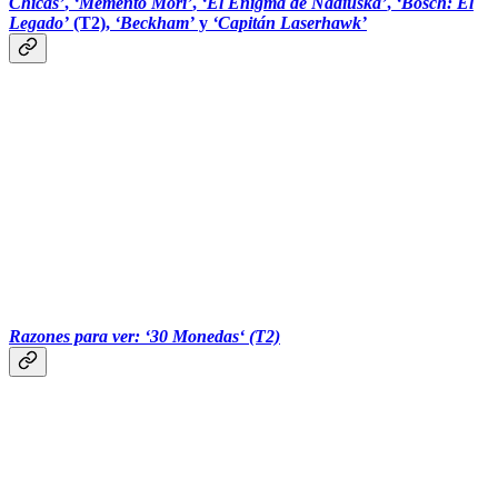
Chicas’
,
‘Memento Mori’
,
‘El Enigma de Nadiuska’
,
‘Bosch: El
Legado’
(T2),
‘Beckham’
y
‘Capitán Laserhawk’
‏‏‎ ‎‏‏‎ ‎‏‏‎ ‎‏‏‎ ‎‏‏‎ ‎‎‎
Razones para ver: ‘30 Monedas‘ (T2)