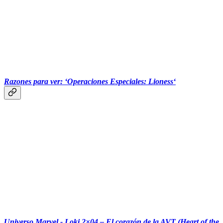
‏‏‎ ‎‏‏‎ ‎‏‏‎ ‎‏‏‎ ‎‏‏‎ ‎‎‎‏‏‎ ‎‏‏‎ ‎‏‏‎ ‎‏‏‎ ‎‏‏‎ ‎‎‎
Razones para ver: ‘Operaciones Especiales: Lioness‘
‏‏‎ ‎
Universo Marvel - Loki 2×04 – El corazón de la AVT (Heart of the