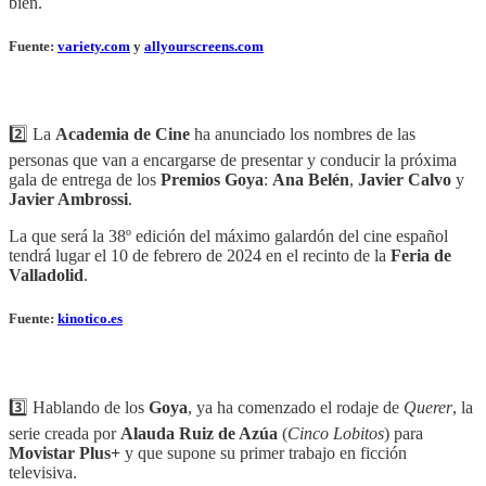
bien.
Fuente:
variety.com
y
allyourscreens.com
2️⃣ La
Academia de Cine
ha anunciado los nombres de las
personas que van a encargarse de presentar y conducir la próxima
gala de entrega de los
Premios Goya
:
Ana Belén
,
Javier Calvo
y
Javier Ambrossi
.
La que será la 38º edición del máximo galardón del cine español
tendrá lugar el 10 de febrero de 2024 en el recinto de la
Feria de
Valladolid
.
Fuente:
kinotico.es
3️⃣ Hablando de los
Goya
, ya ha comenzado el rodaje de
Querer
, la
serie creada por
Alauda Ruiz de Azúa
(
Cinco Lobitos
) para
Movistar Plus+
y que supone su primer trabajo en ficción
televisiva.