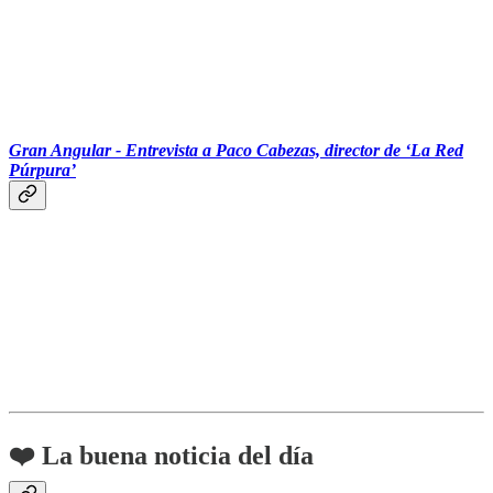
‏‏‎ ‎‏‏‎ ‎‏‏‎ ‎‏‏‎ ‎‏‏‎ ‎‎‎
Gran Angular - Entrevista a Paco Cabezas, director de ‘La Red
Púrpura’
❤️ La buena noticia del día