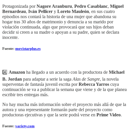
Protagonizada por
Nagore Aranburu
,
Pedro Casablanc
,
Miguel
Bernardeau
,
Iván Pellicer
y
Loreto Mauleón
, en sus cuatro
episodios nos contará la historia de una mujer que abandona su
hogar tras 30 años de matrimonio y denuncia a su marido por
violación continuada, algo que provocará que sus hijos deban
decidir si creen a su madre o apoyan a su padre, quien se declara
inocente.
Fuente:
movistarplus.es
4️⃣
Amazon
ha llegado a un acuerdo con la productora de
Michael
B. Jordan
para adaptar a serie la saga
Alas de Sangre
, la novela
superventas de fantasía juvenil escrita por
Rebecca Yarros
cuya
continuación se va a publicar la semana que viene y de la que planea
escribir tres entregas más.
No hay mucha más información sobre el proyecto más allá de que la
autora y una representante formarán parte del proyecto como
productoras ejecutivas y que la serie podrá verse en
Prime Video
.
Fuente:
variety.com