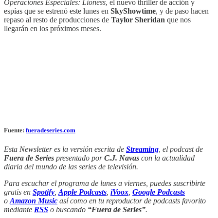
Operaciones Especiales: Lioness
, el nuevo thriller de acción y
espías que se estrenó este lunes en
SkyShowtime
, y de paso hacen
repaso al resto de producciones de
Taylor Sheridan
que nos
llegarán en los próximos meses.
Fuente:
fueradeseries.com
Esta Newsletter es la versión escrita de
Streaming
, el podcast de
Fuera de Series
presentado por
C.J. Navas
con la actualidad
diaria del mundo de las series de televisión.
Para escuchar el programa de lunes a viernes, puedes suscribirte
gratis en
Spotify
,
Apple Podcasts
,
iVoox
,
Google Podcasts
o
Amazon Music
así como en tu reproductor de podcasts favorito
mediante
RSS
o buscando
“Fuera de Series”
.