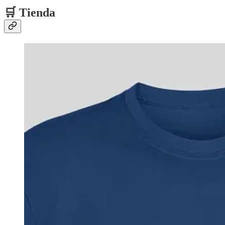
🛒 Tienda