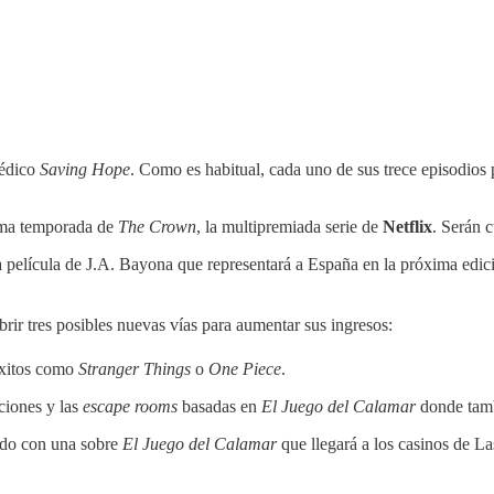
médico
Saving Hope
. Como es habitual, cada uno de sus trece episodio
tima temporada de
The Crown
, la multipremiada serie de
Netflix
. Serán c
la película de J.A. Bayona que representará a España en la próxima edic
rir tres posibles nuevas vías para aumentar sus ingresos:
éxitos como
Stranger Things
o
One Piece
.
ciones y las
escape rooms
basadas en
El Juego del Calamar
donde tamb
ndo con una sobre
El Juego del Calamar
que llegará a los casinos de L