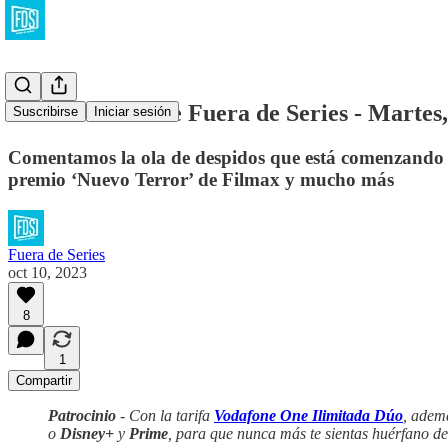
La Newsletter de Fuera de Series - Martes,
Suscribirse
Iniciar sesión
Comentamos la ola de despidos que está comenzando en
premio ‘Nuevo Terror’ de Filmax y mucho más
Fuera de Series
oct 10, 2023
8
1
Compartir
Patrocinio
- Con la tarifa
Vodafone One Ilimitada Dúo
, adem
o
Disney+
y
Prime
, para que nunca más te sientas huérfano de