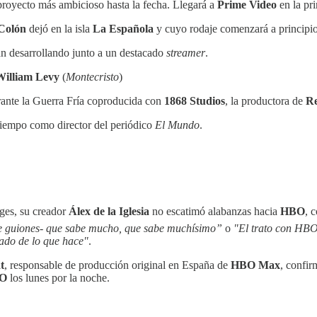
proyecto más ambicioso hasta la fecha. Llegará a
Prime Video
en la pr
 Colón
dejó en la isla
La Española
y cuyo rodaje comenzará a principi
n desarrollando junto a un destacado
streamer
.
William Levy
(
Montecristo
)
ante la Guerra Fría coproducida con
1868 Studios
, la productora de
Re
tiempo como director del periódico
El Mundo
.
ges, su creador
Álex de la Iglesia
no escatimó alabanzas hacia
HBO
, 
 de guiones- que sabe mucho, que sabe muchísimo”
o
"El trato con HBO 
dado de lo que hace"
.
t
, responsable de producción original en España de
HBO Max
, confi
O
los lunes por la noche.