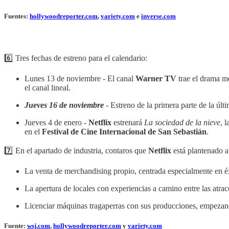
Fuentes:
hollywoodreporter.com
,
variety.com
e
inverse.com
6️⃣ Tres fechas de estreno para el calendario:
Lunes 13 de noviembre - El canal
Warner TV
trae el drama 
el canal lineal.
Jueves 16 de noviembre
- Estreno de la primera parte de la úl
Jueves 4 de enero -
Netflix
estrenará
La sociedad de la nieve
, 
en el
Festival de Cine Internacional de San Sebastián
. ‎‎‎
7️⃣ En el apartado de industria, contaros que
Netflix
está plantenado ab
La venta de merchandising propio, centrada especialmente en 
La apertura de locales con experiencias a camino entre las atrac
Licenciar máquinas tragaperras con sus producciones, empeza
Fuente:
wsj.com
,
hollywoodreporter.com
y
variety.com