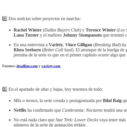
4️⃣ Dos noticias sobre proyectos en marcha:
Rachel Winter
(
Dallas Buyers Club
) y
Terence Winter
(
Los 
Lana Turner
y el mafioso
Johnny Stompanato
que terminó c
En una entrevista a
Variety
,
Vince Gilligan
(
Breaking Bad
) ha
Rhea Seehorn
(
Better Call Saul
). El arranque de la huelga de 
premisa de la serie es que en el primer capítulo ocurre algo que
Fuentes:
deadline.com
y
variety.com
5️⃣ En el apartado de altas y bajas, hoy tenemos de todo:
Más o menos
, la serie creada y protagonizada por
Bilal Baig
qu
Netflix
ha confirmado que
Castlevania: Nocturne
tendrá una s
No está nada claro que
Star Trek: Lower Decks
vaya tener más 
números de la serie de animación
trekkie
.