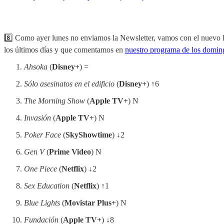
8️⃣ Como ayer lunes no enviamos la Newsletter, vamos con el nuevo l
los últimos días y que comentamos en
nuestro programa de los domin
Ahsoka
(
Disney+
) =
Sólo asesinatos en el edificio
(
Disney+
) ↑6
The Morning Show
(
Apple TV+
) N
Invasión
(
Apple TV+
) N
Poker Face
(
SkyShowtime
) ↓2
Gen V
(
Prime Video
) N
One Piece
(
Netflix
) ↓2
Sex Education
(
Netflix
) ↑1
Blue Lights
(
Movistar Plus+
) N
Fundación
(
Apple TV+
) ↓8