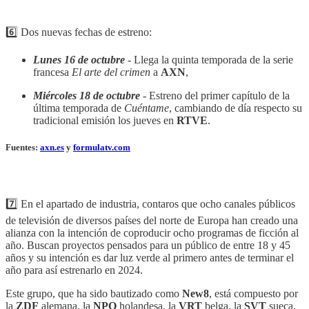
6️⃣ Dos nuevas fechas de estreno:
Lunes 16 de octubre
- Llega la quinta temporada de la serie
francesa
El arte del crimen
a
AXN
,
Miércoles 18 de octubre
- Estreno del primer capítulo de la
última temporada de
Cuéntame
, cambiando de día respecto su
tradicional emisión los jueves en
RTVE
.
Fuentes:
axn.es
y
formulatv.com
7️⃣ En el apartado de industria, contaros que ocho canales públicos
de televisión de diversos países del norte de Europa han creado una
alianza con la intención de coproducir ocho programas de ficción al
año. Buscan proyectos pensados para un público de entre 18 y 45
años y su intención es dar luz verde al primero antes de terminar el
año para así estrenarlo en 2024.
Este grupo, que ha sido bautizado como
New8
, está compuesto por
la
ZDF
alemana, la
NPO
holandesa, la
VRT
belga, la
SVT
sueca,