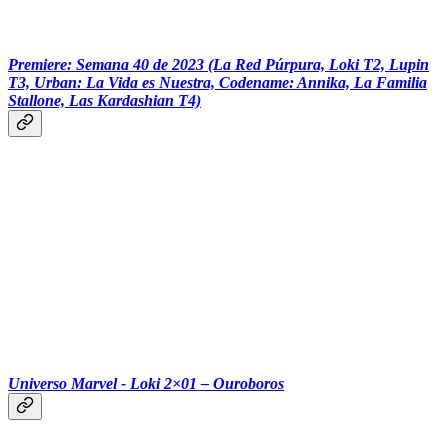
‏‏‎ ‎‏‏‎ ‎‏‏‎ ‎‏‏‎ ‎‏‏‎ ‎‎
Premiere: Semana 40 de 2023 (La Red Púrpura, Loki T2, Lupin
T3, Urban: La Vida es Nuestra, Codename: Annika, La Familia
Stallone, Las Kardashian T4)
‏‏‎ ‎‏‏‎ ‎‏‏‎ ‎‏‏‎ ‎‏‏‎ ‎‎‎
Universo Marvel - Loki 2×01 – Ouroboros