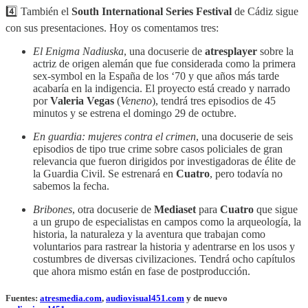
4️⃣ También el
South International Series Festival
de Cádiz sigue
con sus presentaciones. Hoy os comentamos tres:
El Enigma Nadiuska
, una docuserie de
atresplayer
sobre la
actriz de origen alemán que fue considerada como la primera
sex-symbol en la España de los ‘70 y que años más tarde
acabaría en la indigencia. El proyecto está creado y narrado
por
Valeria Vegas
(
Veneno
), tendrá tres episodios de 45
minutos y se estrena el domingo 29 de octubre.
En guardia: mujeres contra el crimen
, una docuserie de seis
episodios de tipo true crime sobre casos policiales de gran
relevancia que fueron dirigidos por investigadoras de élite de
la Guardia Civil. Se estrenará en
Cuatro
, pero todavía no
sabemos la fecha.
Bribones
, otra docuserie de
Mediaset
para
Cuatro
que sigue
a un grupo de especialistas en campos como la arqueología, la
historia, la naturaleza y la aventura que trabajan como
voluntarios para rastrear la historia y adentrarse en los usos y
costumbres de diversas civilizaciones. Tendrá ocho capítulos
que ahora mismo están en fase de postproducción.
Fuentes:
atresmedia.com
,
audiovisual451.com
y de nuevo