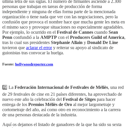
última letra de sus siglas. El número de firmantes asciende a 2.300
personas que trabajan en tareas de producción de forma
independiente y ninguna de ellas forma parte de la mencionada
organización o tiene nada que ver con las negociaciones, pero la
confusión que provoca el nombre hace que mucha gente les meta en
el mismo saco y provoque situaciones no especialmente agradables.
Por ejemplo, lo ocurrido en el
Festival de Cannes
cuando
Sean
Penn
confundió a la
AMPTP
con el
Producers Guild of America
,
tras lo cual sus presidentes
Stephanie Allain
y
Donald De Line
tuvieron que
aclarar el error
y reiterar su apoyo al sindicato de
guionistas tras convocar la huelga.
Fuente:
hollywoodreporter.com
2️⃣ La
Federación Internacional de Festivales de Méliès
, una red
de 29 festivales de cine en 21 países diferentes, ha aprovechado de
nuevo este año la celebración del
Festival de Sitges
para hacer
entrega de los
Premios Méliès de Oro
al mejor largometraje y
cortometraje del año, así como otro en reconocimiento a la carrera
de una personas destacada de la industria.
Aquí os dejamos el listado de ganadores de la que ha sido su sexta