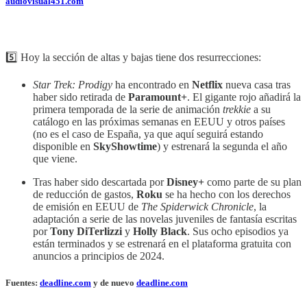
audiovisual451.com
5️⃣ Hoy la sección de altas y bajas tiene dos resurrecciones:
Star Trek: Prodigy
ha encontrado en
Netflix
nueva casa tras
haber sido retirada de
Paramount+
. El gigante rojo añadirá la
primera temporada de la serie de animación
trekkie
a su
catálogo en las próximas semanas en EEUU y otros países
(no es el caso de España, ya que aquí seguirá estando
disponible en
SkyShowtime
) y estrenará la segunda el año
que viene.
Tras haber sido descartada por
Disney+
como parte de su plan
de reducción de gastos,
Roku
se ha hecho con los derechos
de emisión en EEUU de
The Spiderwick Chronicle
, la
adaptación a serie de las novelas juveniles de fantasía escritas
por
Tony DiTerlizzi
y
Holly Black
. Sus ocho episodios ya
están terminados y se estrenará en el plataforma gratuita con
anuncios a principios de 2024.
Fuentes:
deadline.com
y de nuevo
deadline.com