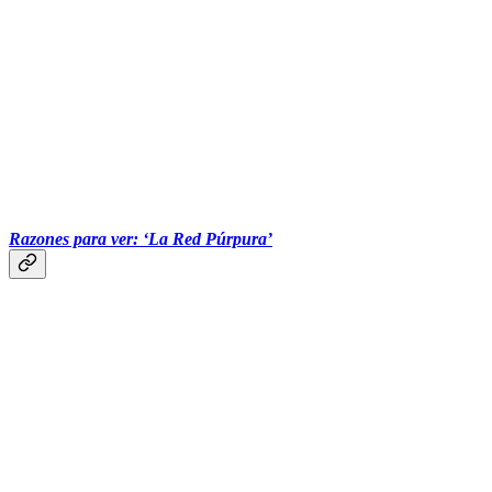
‏‏‎ ‎‏‏‎ ‎‏‏‎ ‎‏‏‎ ‎‏‏‎ ‎‎‎
Razones para ver: ‘La Red Púrpura’