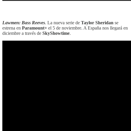
‎‎‎ ‎‎‎
Lawmen: Bass Reeves
. La nueva serie de
Taylor Sheridan
se
estrena en
Paramount+
el 5 de noviembre. A España nos llegará en
diciembre a través de
SkyShowtime
.