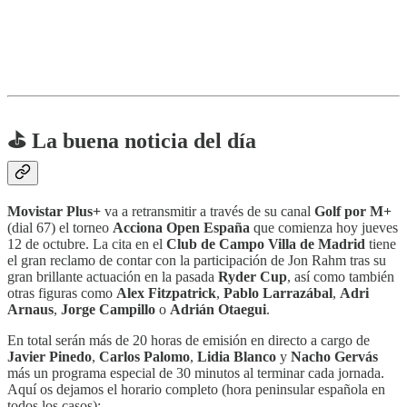
⛳ La buena noticia del día
Movistar Plus+
va a retransmitir a través de su canal
Golf por M+
(dial 67) el torneo
Acciona Open España
que comienza hoy jueves
12 de octubre. La cita en el
Club de Campo Villa de Madrid
tiene
el gran reclamo de contar con la participación de Jon Rahm tras su
gran brillante actuación en la pasada
Ryder Cup
, así como también
otras figuras como
Alex Fitzpatrick
,
Pablo Larrazábal
,
Adri
Arnaus
,
Jorge Campillo
o
Adrián Otaegui
.
En total serán más de 20 horas de emisión en directo a cargo de
Javier Pinedo
,
Carlos Palomo
,
Lidia Blanco
y
Nacho Gervás
más un programa especial de 30 minutos al terminar cada jornada.
Aquí os dejamos el horario completo (hora peninsular española en
todos los casos):