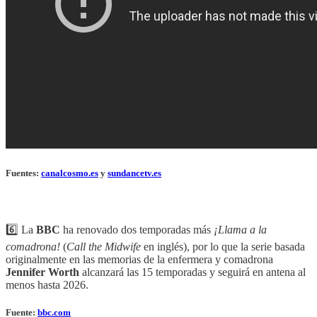
Fuentes:
canalcosmo.es
y
sundancetv.es
6️⃣ La
BBC
ha renovado dos temporadas más
¡Llama a la
comadrona!
(
Call the Midwife
en inglés), por lo que la serie basada
originalmente en las memorias de la enfermera y comadrona
Jennifer Worth
alcanzará las 15 temporadas y seguirá en antena al
menos hasta 2026.
Fuente:
bbc.com