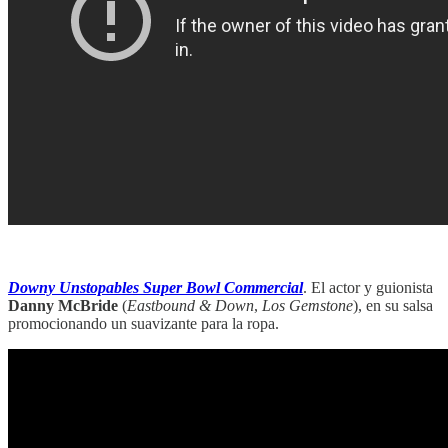
‏‏‎ ‎‏‏‎ ‎
Downy Unstopables Super Bowl Commercial
. El actor y guionista
Danny McBride
(
Eastbound & Down
,
Los Gemstone
), en su salsa
promocionando un suavizante para la ropa.