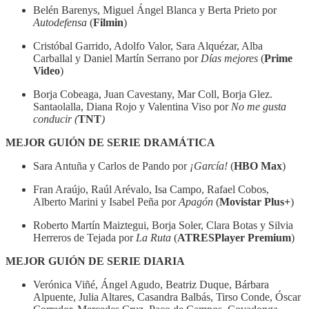
Belén Barenys, Miguel Ángel Blanca y Berta Prieto por
Autodefensa
(
Filmin
)
Cristóbal Garrido, Adolfo Valor, Sara Alquézar, Alba
Carballal y Daniel Martín Serrano por
Días mejores
(
Prime
Video
)
Borja Cobeaga, Juan Cavestany, Mar Coll, Borja Glez.
Santaolalla, Diana Rojo y Valentina Viso por
No me gusta
conducir (
TNT
)
MEJOR GUIÓN DE SERIE DRAMÁTICA
Sara Antuña y Carlos de Pando por
¡García!
(
HBO Max
)
Fran Araújo, Raúl Arévalo, Isa Campo, Rafael Cobos,
Alberto Marini y Isabel Peña por
Apagón
(
Movistar Plus+
)
Roberto Martín Maiztegui, Borja Soler, Clara Botas y Silvia
Herreros de Tejada por
La Ruta
(
ATRESPlayer Premium
)
MEJOR GUIÓN DE SERIE DIARIA
Verónica Viñé, Ángel Agudo, Beatriz Duque, Bárbara
Alpuente, Julia Altares, Casandra Balbás, Tirso Conde, Óscar