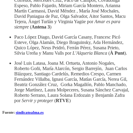
Corredor, Mercedes Cruz, Paco de Campos, Covadonga
Espeso, Pablo Fajardo, Miriam García Montero, Arianna
Martín Carmassi, David Méndez , María José Mochales,
David Paniagua de Paz, Olga Salvador, Aitor Santos, Macu
Tejera, Ángel Turlán y Virginia Yagüe por
Amar es para
siempre
(
Antena 3
)
Paco López Diago, David García Casany, Francesc Picó
Esteve, Olga Alamán, Diego Braguinsky, Ada Hernández,
Quico López, Neus Peidró, Ferrán Pérez, Susana Prieto,
Silvia Ureña y Manu Valls por
L’Alqueria Blanca
(
À Punt
).
José Luis Latasa, Joana M. Ortueta, Antonio Nogales,
Roberto Goñi, María Alarcón, Sergio Barrejón, Juan Carlos
Blázquez, Santiago Cardelús, Remedios Crespo, Carmen
Fernández Villalba, Ignasi García, Matías García, Nerea Gil,
Beatriz González Cruz, Gorka Magallón, Pablo Manchado,
Jorge Martínez, Laura Molpeceres, Susana Sánchez Carvajal,
Roberto Serrano, Laura Solana Erdozain y Benjamín Zafra
por
Servir y proteger
(
RTVE
)
Fuente:
sindicatoalma.es