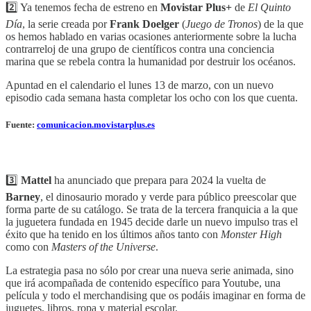
2️⃣ Ya tenemos fecha de estreno en
Movistar Plus+
de
El Quinto
Día
, la serie creada por
Frank Doelger
(
Juego de Tronos
) de la que
os hemos hablado en varias ocasiones anteriormente sobre la lucha
contrarreloj de una grupo de científicos contra una conciencia
marina que se rebela contra la humanidad por destruir los océanos.
Apuntad en el calendario el lunes 13 de marzo, con un nuevo
episodio cada semana hasta completar los ocho con los que cuenta.
Fuente:
comunicacion.movistarplus.es
3️⃣
Mattel
ha anunciado que prepara para 2024 la vuelta de
Barney
, el dinosaurio morado y verde para público preescolar que
forma parte de su catálogo. Se trata de la tercera franquicia a la que
la juguetera fundada en 1945 decide darle un nuevo impulso tras el
éxito que ha tenido en los últimos años tanto con
Monster High
como con
Masters of the Universe
.
La estrategia pasa no sólo por crear una nueva serie animada, sino
que irá acompañada de contenido específico para Youtube, una
película y todo el merchandising que os podáis imaginar en forma de
juguetes, libros, ropa y material escolar.