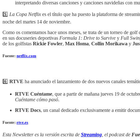
interpretando diversas canciones y canciones navideñas con multit
5️⃣
La Copa Netflix
es el título que ha puesto la plataforma de streami
noche del martes 14 de noviembre.
Como os comentamos hace unos meses, se trata de un torneo de golf q
en sus docuseries deportivas
Formula 1: Drive to Survive
y
Full Swi
de los golfistas
Rickie Fowler
,
Max Homa
,
Collin Morikawa
y
Jus
Fuente:
netflix.com
6️⃣
RTVE
ha anunciado el lanzamiento de dos nuevos canales temáti
RTVE Cuéntame
, que a partir de mañana jueves 19 de octubr
Cuéntame cómo pasó
.
RTVE Docs
, un canal dedicado exclusivamente a emitir docume
Fuente:
rtve.es
Esta Newsletter es la versión escrita de
Streaming
, el podcast de
Fue