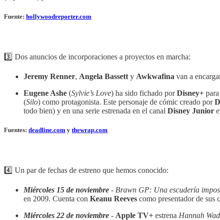
Fuente:
hollywoodreporter.com
3️⃣ Dos anuncios de incorporaciones a proyectos en marcha:
Jeremy Renner
,
Angela Bassett
y
Awkwafina
van a encargar
Eugene Ashe
(
Sylvie’s Love
) ha sido fichado por
Disney+
para 
(
Silo
) como protagonista. Este personaje de cómic creado por
D
todo bien) y en una serie estrenada en el canal
Disney Junior
e
Fuentes:
deadline.com
y
thewrap.com
4️⃣ Un par de fechas de estreno que hemos conocido:
Miércoles 15 de noviembre
-
Brawn GP: Una escudería impos
en 2009. Cuenta con
Keanu Reeves
como presentador de sus c
Miércoles 22 de noviembre
-
Apple TV+
estrena
Hannah Wadd