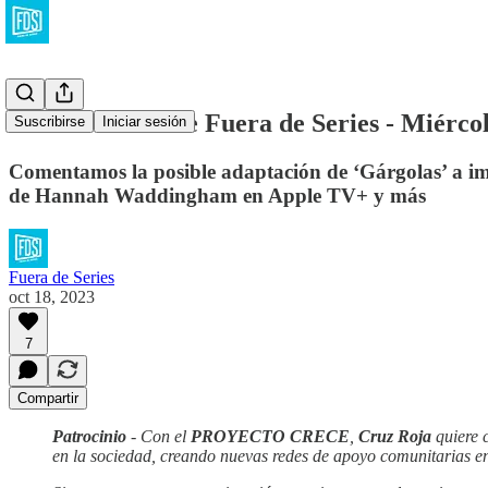
La Newsletter de Fuera de Series - Miércol
Suscribirse
Iniciar sesión
Comentamos la posible adaptación de ‘Gárgolas’ a imag
de Hannah Waddingham en Apple TV+ y más
Fuera de Series
oct 18, 2023
7
Compartir
Patrocinio
- Con el
PROYECTO CRECE
,
Cruz Roja
quiere c
en la sociedad, creando nuevas redes de apoyo comunitarias en