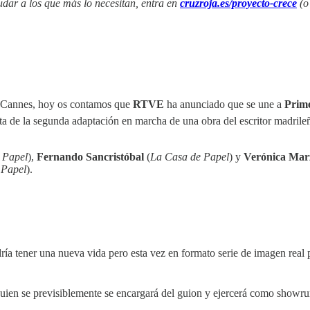
yudar a los que más lo necesitan, entra en
cruzroja.es/proyecto-crece
(o
 Cannes, hoy os contamos que
RTVE
ha anunciado que se une a
Prim
ata de la segunda adaptación en marcha de una obra del escritor madrile
 Papel
),
Fernando Sancristóbal
(
La Casa de Papel
) y
Verónica Mar
 Papel
).
ía tener una nueva vida pero esta vez en formato serie de imagen real
quien se previsiblemente se encargará del guion y ejercerá como showru