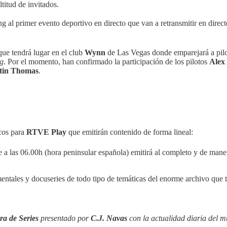
ud de invitados. ‎‎‎
ng al primer evento deportivo en directo que van a retransmitir en direc
ue tendrá lugar en el club
Wynn
de Las Vegas donde emparejará a pilo
ng
. Por el momento, han confirmado la participación de los pilotos
Alex
tin Thomas
.
cos para
RTVE Play
que emitirán contenido de forma lineal:
e a las 06.00h (hora peninsular española) emitirá al completo y de mane
ntales y docuseries de todo tipo de temáticas del enorme archivo que ti
ra de Series
presentado por
C.J. Navas
con la actualidad diaria del mu