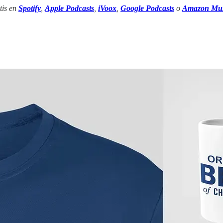
tis en
Spotify
,
Apple Podcasts
,
iVoox
,
Google Podcasts
o
Amazon Mus