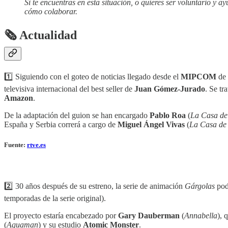
Si te encuentras en esta situación, o quieres ser voluntario y a
cómo colaborar.
🗞 Actualidad
1️⃣ Siguiendo con el goteo de noticias llegado desde el
MIPCOM
de
televisiva internacional del best seller de
Juan Gómez-Jurado
. Se tr
Amazon
.
De la adaptación del guion se han encargado
Pablo Roa
(
La Casa de
España y Serbia correrá a cargo de
Miguel Ángel Vivas
(
La Casa de
Fuente:
rtve.es
2️⃣ 30 años después de su estreno, la serie de animación
Gárgolas
podr
temporadas de la serie original).
El proyecto estaría encabezado por
Gary Dauberman
(
Annabella
), 
(
Aquaman
) y su estudio
Atomic Monster
.