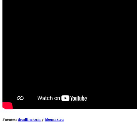
Fuentes:
deadline.com
y
hbomax.eu