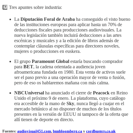
7️⃣ Tres apuntes sobre industria:
La
Diputación Foral de Araba
ha conseguido el visto bueno
de las instituciones europeas para aplicar hasta un 70% de
deducciones fiscales para producciones audiovisuales. La
nueva legislación también incluirá deducciones a las artes
escénicas y musicales y a la edición de libros además de
contemplar cláusulas específicas para directores noveles,
mujeres o producciones en euskera.
El grupo
Paramount Global
estaría buscando comprador
para
BET
, la cadena orientada a audiencia joven
afroamericana fundada en 1980. Esta venta de activos suele
ser el paso previo a una operación mayor de venta o fusión,
pero de eso os hablaremos mañana con más calma.
NBCUniversal
ha anunciado el cierre de
Peacock
en Reino
Unido el próximo 9 de enero. La plataforma, cuyo catálogo
era accesible de la mano de
Sky
, nunca llegó a cuajar en el
mercado británico al no disponer de muchos de los títulos
presentes en la versión de EEUU ni tampoco de la oferta que
allí tienen de deporte en directo.
Fuentes:
audiovisual451.com
,
bnnbloomberg.ca
y
cordbusters.co.uk