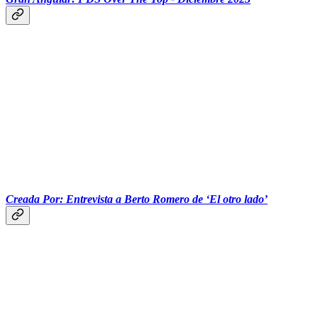
‏‏‎ ‎‏‏‎ ‎‎‏‏‏‏‎‎‏‏‏‏‏‏‎ ‎‏‏‎ ‎‎ ‎‏‏‏‏‎ ‎‏‏‎ ‎
Creada Por: Entrevista a Berto Romero de ‘El otro lado’