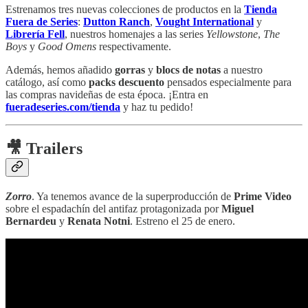
Estrenamos tres nuevas colecciones de productos en la
Tienda
Fuera de Series
:
Dutton Ranch
,
Vought International
y
Librería Fell
, nuestros homenajes a las series
Yellowstone
,
The
Boys
y
Good Omens
respectivamente.
Además, hemos añadido
gorras
y
blocs de notas
a nuestro
catálogo, así como
packs descuento
pensados especialmente para
las compras navideñas de esta época. ¡Entra en
fueradeseries.com/tienda
y haz tu pedido!
🎥 Trailers
Zorro
. Ya tenemos avance de la superproducción de
Prime Video
sobre el espadachín del antifaz protagonizada por
Miguel
Bernardeu
y
Renata Notni
. Estreno el 25 de enero.