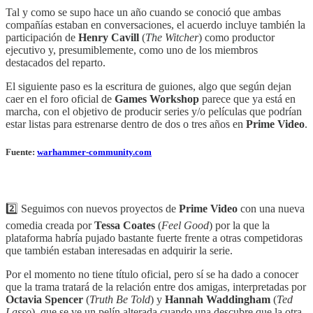
Tal y como se supo hace un año cuando se conoció que ambas
compañías estaban en conversaciones, el acuerdo incluye también la
participación de
Henry Cavill
(
The Witcher
) como productor
ejecutivo y, presumiblemente, como uno de los miembros
destacados del reparto.
El siguiente paso es la escritura de guiones, algo que según dejan
caer en el foro oficial de
Games Workshop
parece que ya está en
marcha, con el objetivo de producir series y/o películas que podrían
estar listas para estrenarse dentro de dos o tres años en
Prime Video
.
Fuente:
warhammer-community.com
2️⃣ Seguimos con nuevos proyectos de
Prime Video
con una nueva
comedia creada por
Tessa Coates
(
Feel Good
) por la que la
plataforma habría pujado bastante fuerte frente a otras competidoras
que también estaban interesadas en adquirir la serie.
Por el momento no tiene título oficial, pero sí se ha dado a conocer
que la trama tratará de la relación entre dos amigas, interpretadas por
Octavia Spencer
(
Truth Be Told
) y
Hannah Waddingham
(
Ted
Lasso
), que se ve un pelín alterada cuando una descubre que la otra