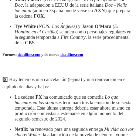
Doc
, la adaptación a EEUU de la serie italiana
Doc - Nelle
tue mani
(aquí en España puede verse en
AXN
) que prepara
la cadena
FOX
.
Tye White
(
NCIS: Los Ángeles
) y
Jason O’Mara
(
El
Hombre en el Castillo
) se unen como personajes regulares en
la segunda temporada a
Fire Country
, la serie procedimental
de la
CBS
.
Fuentes:
deadline.com
y de nuevo
deadline.com
5️⃣ Hoy tenemos una cancelación (lejana) y una renovación en el
capítulo de altas y bajas:
La cadena
FX
ha comunicado que su comedia
Lo que
hacemos en las sombras
terminará tras la emisión de su sexta
temporada. Esta última entrega debería estar ahora mismo en
producción con vistas a estrenarse en algún momento del
segundo semestre de 2024.
Netflix
ha renovado para una segunda entrega
Mi vida con los
chicos Walter
, la adaptación de la novela de género “young