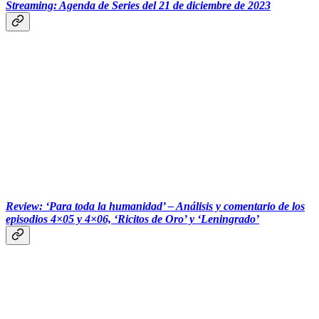
Streaming: Agenda de Series del 21 de diciembre de 2023
‏‏‎ ‎‏‏‎ ‎
Review: ‘Para toda la humanidad’ – Análisis y comentario de los
episodios 4×05 y 4×06, ‘Ricitos de Oro’ y ‘Leningrado’