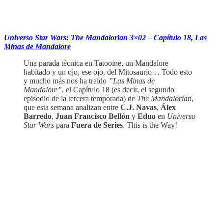
‏‏‎ ‎‏‏‎ ‎‏‏‎ ‎‏‏‎ ‎
Universo Star Wars: The Mandalorian 3×02 – Capítulo 18, Las
Minas de Mandalore
Una parada técnica en Tatooine, un Mandalore
habitado y un ojo, ese ojo, del Mitosaurio… Todo esto
y mucho más nos ha traído
”Las Minas de
Mandalore”
, el Capítulo 18 (es decir, el segundo
episodio de la tercera temporada) de
The Mandalorian
,
que esta semana analizan entre
C.J. Navas
,
Álex
Barredo
,
Juan Francisco Bellón
y
Eduo
en
Universo
Star Wars
para
Fuera de Series
. This is the Way!