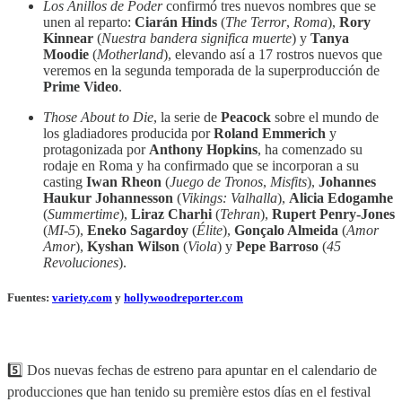
Los Anillos de Poder
confirmó tres nuevos nombres que se
unen al reparto:
Ciarán Hinds
(
The Terror
,
Roma
),
Rory
Kinnear
(
Nuestra bandera significa muerte
) y
Tanya
Moodie
(
Motherland
), elevando así a 17 rostros nuevos que
veremos en la segunda temporada de la superproducción de
Prime Video
.
Those About to Die
, la serie de
Peacock
sobre el mundo de
los gladiadores producida por
Roland Emmerich
y
protagonizada por
Anthony Hopkins
, ha comenzado su
rodaje en Roma y ha confirmado que se incorporan a su
casting
Iwan Rheon
(
Juego de Tronos
,
Misfits
),
Johannes
Haukur Johannesson
(
Vikings: Valhalla
),
Alicia Edogamhe
(
Summertime
),
Liraz Charhi
(
Tehran
),
Rupert Penry-Jones
(
MI-5
),
Eneko Sagardoy
(
Élite
),
Gonçalo Almeida
(
Amor
Amor
),
Kyshan Wilson
(
Viola
) y
Pepe Barroso
(
45
Revoluciones
).
Fuentes:
variety.com
y
hollywoodreporter.com
5️⃣ Dos nuevas fechas de estreno para apuntar en el calendario de
producciones que han tenido su première estos días en el festival