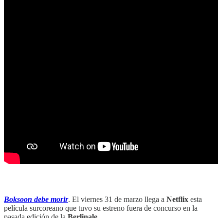
‏‏‎ ‎‏‏‎ ‎‏‏‎ ‎‏‏‎ ‎
Boksoon debe morir
. El viernes 31 de marzo llega a
Netflix
esta
película surcoreano que tuvo su estreno fuera de concurso en la
pasada edición de la
Berlinale
.