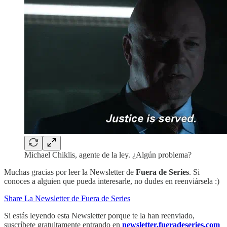
Michael Chiklis, agente de la ley. ¿Algún problema?
Muchas gracias por leer la Newsletter de
Fuera de Series
. Si
conoces a alguien que pueda interesarle, no dudes en reenviársela :)
Share La Newsletter de Fuera de Series
Si estás leyendo esta Newsletter porque te la han reenviado,
suscríbete gratuitamente entrando en
newsletter.fueradeseries.com