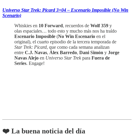
Universo Star Trek: Picard 3×04 – Escenario Imposible (No Win
Scenario)
Whiskies en
10 Forward
, recuerdos de
Wolf 359
y
olas espaciales… todo esto y mucho más nos ha traído
Escenario Imposible
(
No Win Escenario
en el
original), el cuarto episodio de la tercera temporada de
Star Trek: Picard
, que como cada semana analizan
entre
C.J. Navas
,
Álex Barredo
,
Dani Simón
y
Jorge
Navas Alejo
en
Universo Star Trek
para
Fuera de
Series
. Engage!
❤️ La buena noticia del día