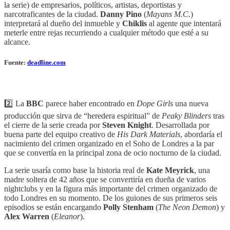
la serie) de empresarios, políticos, artistas, deportistas y
narcotraficantes de la ciudad.
Danny Pino
(
Mayans M.C.
)
interpretará al dueño del inmueble y
Chiklis
al agente que intentará
meterle entre rejas recurriendo a cualquier método que esté a su
alcance.
Fuente:
deadline.com
2️⃣ La
BBC
parece haber encontrado en
Dope Girls
una nueva
producción que sirva de “heredera espiritual” de
Peaky Blinders
tras
el cierre de la serie creada por
Steven Knight
. Desarrollada por
buena parte del equipo creativo de
His Dark Materials
, abordaría el
nacimiento del crimen organizado en el Soho de Londres a la par
que se convertía en la principal zona de ocio nocturno de la ciudad.
La serie usaría como base la historia real de
Kate Meyrick
, una
madre soltera de 42 años que se convertiría en dueña de varios
nightclubs y en la figura más importante del crimen organizado de
todo Londres en su momento. De los guiones de sus primeros seis
episodios se están encargando
Polly Stenham
(
The Neon Demon
) y
Alex Warren
(
Eleanor
).