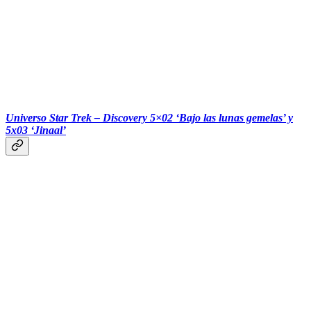
‎‎‎ ‎‎‎
Universo Star Trek – Discovery 5×02 ‘Bajo las lunas gemelas’ y
5x03 ‘Jinaal’
‎‎‎ ‎‎‎ ‎‎‎ ‎‎‎‎‎‎‎‎‎ ‎‎‎ ‎‎‎