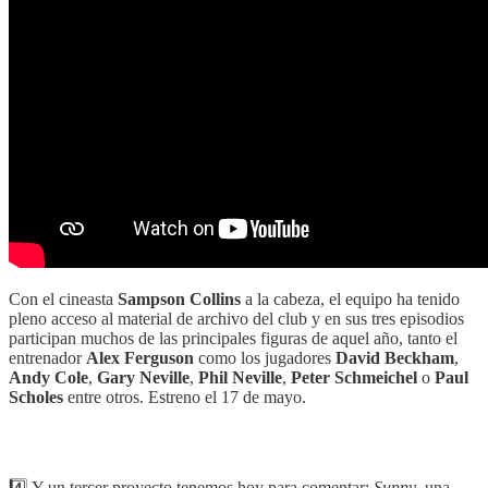
Con el cineasta
Sampson Collins
a la cabeza, el equipo ha tenido
pleno acceso al material de archivo del club y en sus tres episodios
participan muchos de las principales figuras de aquel año, tanto el
entrenador
Alex Ferguson
como los jugadores
David Beckham
,
Andy Cole
,
Gary Neville
,
Phil Neville
,
Peter Schmeichel
o
Paul
Scholes
entre otros. Estreno el 17 de mayo.
4️⃣ Y un tercer proyecto tenemos hoy para comentar:
Sunny
, una