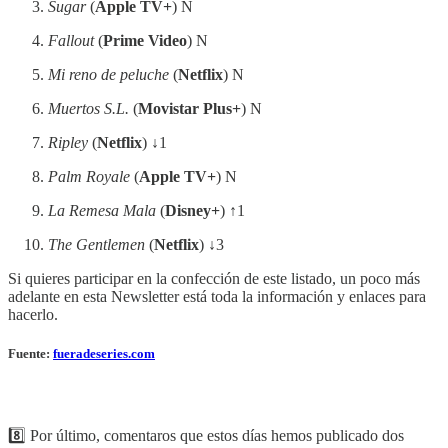
Sugar
(
Apple TV+
) N
Fallout
(
Prime Video
) N
Mi reno de peluche
(
Netflix
) N
Muertos S.L.
(
Movistar Plus+
) N
Ripley
(
Netflix
) ↓1
Palm Royale
(
Apple TV+
) N
La Remesa Mala
(
Disney+
) ↑1
The Gentlemen
(
Netflix
) ↓3
Si quieres participar en la confección de este listado, un poco más
adelante en esta Newsletter está toda la información y enlaces para
hacerlo.
Fuente:
fueradeseries.com
8️⃣ Por último, comentaros que estos días hemos publicado dos