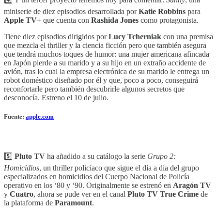
miniserie de diez episodios desarrollada por
Katie Robbins
para
Apple TV+
que cuenta con
Rashida Jones
como protagonista.
Tiene diez episodios dirigidos por
Lucy Tcherniak
con una premisa
que mezcla el thriller y la ciencia ficción pero que también asegura
que tendrá muchos toques de humor: una mujer americana afincada
en Japón pierde a su marido y a su hijo en un extraño accidente de
avión, tras lo cual la empresa electrónica de su marido le entrega un
robot doméstico diseñado por él y que, poco a poco, conseguirá
reconfortarle pero también descubrirle algunos secretos que
desconocía. Estreno el 10 de julio.
Fuente:
apple.com
5️⃣
Pluto TV
ha añadido a su catálogo la serie
Grupo 2:
Homicidios
, un thriller policíaco que sigue el día a día del grupo
especializados en homicidios del Cuerpo Nacional de Policía
operativo en los ‘80 y ‘90. Originalmente se estrenó en
Aragón TV
y
Cuatro
, ahora se pude ver en el canal
Pluto TV True Crime
de
la plataforma de
Paramount
.