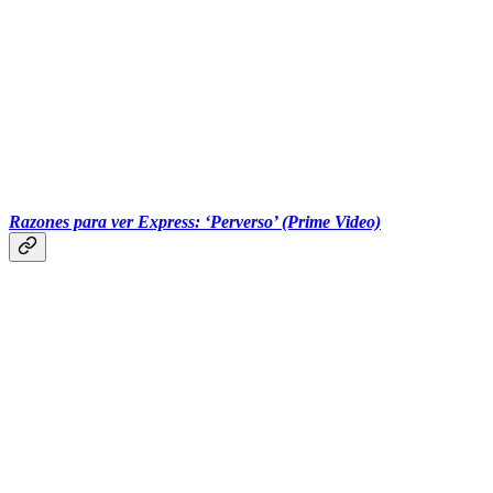
‎‎‎ ‎‎‎
Razones para ver Express: ‘Perverso’ (Prime Video)
‎‎‎ ‎‎‎