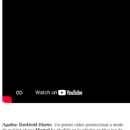
‎‎‎ ‎‎‎
Agatha: Darkhold Diaries
. Un primer vídeo promocional a modo
de making of que
Marvel
ha añadido en la edición en blue-ray de