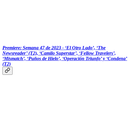
‏‏‎ ‎‏‏‎ ‎
Premiere: Semana 47 de 2023 - ‘El Otro Lado’, ‘The
Newsreader’ (T2), ‘Camilo Superstar’, ‘Fellow Travelers’,
‘Mismatch’, ‘Puños de Hielo’, ‘Operación Triunfo’ y ‘Condena’
(T2)