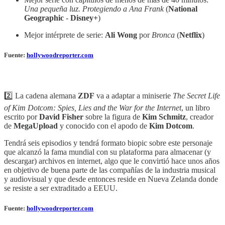
Una pequeña luz. Protegiendo a Ana Frank
(
National
Geographic
-
Disney+
)
Mejor intérprete de serie:
Ali Wong
por
Bronca
(
Netflix
)
Fuente:
hollywoodreporter.com
2️⃣ La cadena alemana
ZDF
va a adaptar a miniserie
The Secret Life
of Kim Dotcom: Spies, Lies and the War for the Internet
, un libro
escrito por
David Fisher
sobre la figura de
Kim Schmitz
, creador
de
MegaUpload
y conocido con el apodo de
Kim Dotcom
.
Tendrá seis episodios y tendrá formato biopic sobre este personaje
que alcanzó la fama mundial con su plataforma para almacenar (y
descargar) archivos en internet, algo que le convirtió hace unos años
en objetivo de buena parte de las compañías de la industria musical
y audiovisual y que desde entonces reside en Nueva Zelanda donde
se resiste a ser extraditado a EEUU.
Fuente:
hollywoodreporter.com