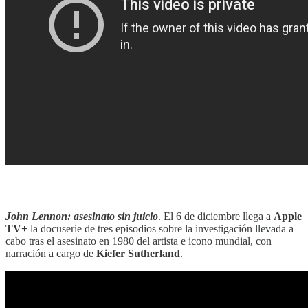
‎‎‎ ‎‎‎
John Lennon: asesinato sin juicio
. El 6 de diciembre llega a
Apple
TV+
la docuserie de tres episodios sobre la investigación llevada a
cabo tras el asesinato en 1980 del artista e icono mundial, con
narración a cargo de
Kiefer Sutherland
.