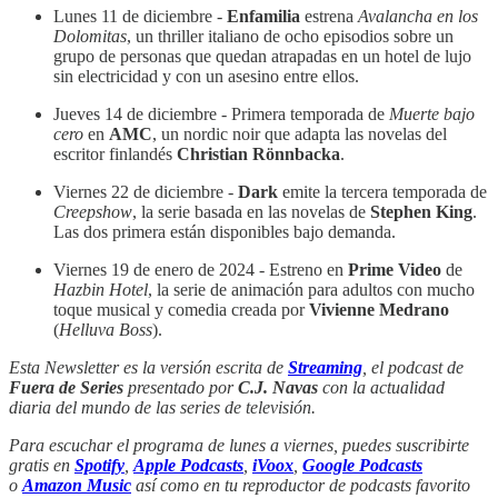
Lunes 11 de diciembre -
Enfamilia
estrena
Avalancha en los
Dolomitas
, un thriller italiano de ocho episodios sobre un
grupo de personas que quedan atrapadas en un hotel de lujo
sin electricidad y con un asesino entre ellos.
Jueves 14 de diciembre - Primera temporada de
Muerte bajo
cero
en
AMC
, un nordic noir que adapta las novelas del
escritor finlandés
Christian Rönnbacka
.
Viernes 22 de diciembre -
Dark
emite la tercera temporada de
Creepshow
, la serie basada en las novelas de
Stephen King
.
Las dos primera están disponibles bajo demanda.
Viernes 19 de enero de 2024 - Estreno en
Prime Video
de
Hazbin Hotel
, la serie de animación para adultos con mucho
toque musical y comedia creada por
Vivienne Medrano
(
Helluva Boss
).
Esta Newsletter es la versión escrita de
Streaming
, el podcast de
Fuera de Series
presentado por
C.J. Navas
con la actualidad
diaria del mundo de las series de televisión.
Para escuchar el programa de lunes a viernes, puedes suscribirte
gratis en
Spotify
,
Apple Podcasts
,
iVoox
,
Google Podcasts
o
Amazon Music
así como en tu reproductor de podcasts favorito