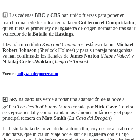
3️⃣ Las cadenas
BBC
y
CBS
han unido fuerzas para poner en
marcha una serie histórica centrada en
Guillermo el Conquistador
,
quien fuera el primer rey de Inglaterra de origen normando tras salir
vencedor de la
Batalla de Hastings
.
Llevará como título
King and Conqueror
, está escrita por
Michael
Robert Johnson
(Sherlock Holmes) y para su pareja protagonista
ya han confirmado los fichajes de
James Norton
(
Happy Valley
) y
Nikolaj Coster-Waldau
(
Juego de Tronos
).
Fuente:
hollywoodreporter.com
4️⃣
Sky
ha dado luz verde a rodar una adaptación de la novela
gráfica
The Death of Bunny Munro
creada por
Nick Cave
. Tendrá
seis episodios tal y como mandan los cánones británicos y el papel
principal recaerá en
Matt Smith
(
La Casa del Dragón
).
La historia trata de un vendedor a domicilio, cuya esposa acaba de
suicidarse, que inicia un viaje por el sur de Inglaterra con su hijo
donde cada uno intentará superar el luto a su manera. De adaptar el