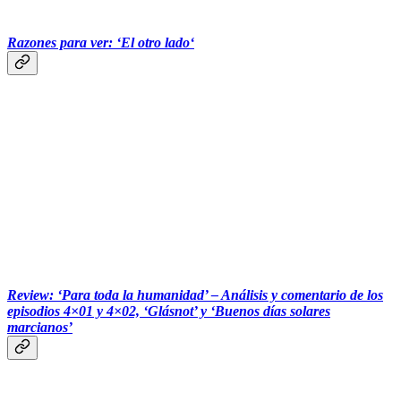
‎‏‏‎ ‎
Razones para ver: ‘El otro lado‘
Review: ‘Para toda la humanidad’ – Análisis y comentario de los
episodios 4×01 y 4×02, ‘Glásnot’ y ‘Buenos días solares
marcianos’