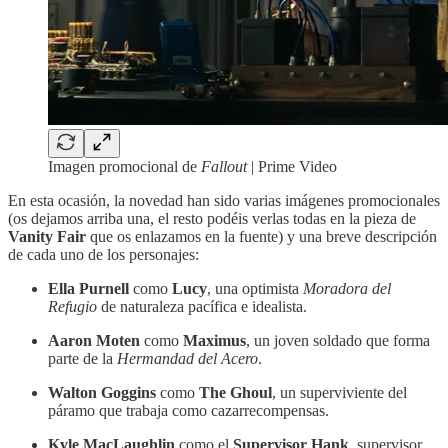
Imagen promocional de
Fallout
| Prime Video
En esta ocasión, la novedad han sido varias imágenes promocionales
(os dejamos arriba una, el resto podéis verlas todas en la pieza de
Vanity Fair
que os enlazamos en la fuente) y una breve descripción
de cada uno de los personajes:
Ella Purnell
como
Lucy
, una optimista
Moradora del
Refugio
de naturaleza pacífica e idealista.
Aaron Moten
como
Maximus
, un joven soldado que forma
parte de la
Hermandad del Acero
.
Walton Goggins
como
The Ghoul
, un superviviente del
páramo que trabaja como cazarrecompensas.
Kyle MacLaughlin
como el
Supervisor Hank
, supervisor