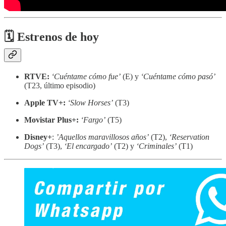
🗓 Estrenos de hoy
RTVE:
‘Cuéntame cómo fue’
(E) y
‘Cuéntame cómo pasó’
(T23, último episodio)
Apple TV+:
‘Slow Horses’
(T3)
Movistar Plus+:
‘Fargo’
(T5)
Disney+
:
’Aquellos maravillosos años’
(T2),
‘Reservation
Dogs’
(T3),
‘El encargado’
(T2) y
‘Criminales’
(T1)