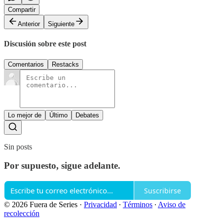
Compartir
Anterior
Siguiente
Discusión sobre este post
Comentarios
Restacks
Lo mejor de
Último
Debates
Sin posts
Por supuesto, sigue adelante.
Suscribirse
© 2026 Fuera de Series
·
Privacidad
∙
Términos
∙
Aviso de
recolección