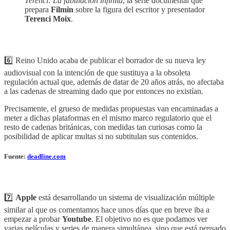
Terenci: La fabulación infinita
, la serie documental que
prepara
Filmin
sobre la figura del escritor y presentador
Terenci Moix
.
6️⃣ Reino Unido acaba de publicar el borrador de su nueva ley
audiovisual con la intención de que sustituya a la obsoleta
regulación actual que, además de datar de 20 años atrás, no afectaba
a las cadenas de streaming dado que por entonces no existían.
Precisamente, el grueso de medidas propuestas van encaminadas a
meter a dichas plataformas en el mismo marco regulatorio que el
resto de cadenas británicas, con medidas tan curiosas como la
posibilidad de aplicar multas si no subtitulan sus contenidos.
Fuente:
deadline.com
7️⃣
Apple
está desarrollando un sistema de visualización múltiple
similar al que os comentamos hace unos días que en breve iba a
empezar a probar
Youtube
. El objetivo no es que podamos ver
varias películas y series de manera simultánea, sino que está pensado