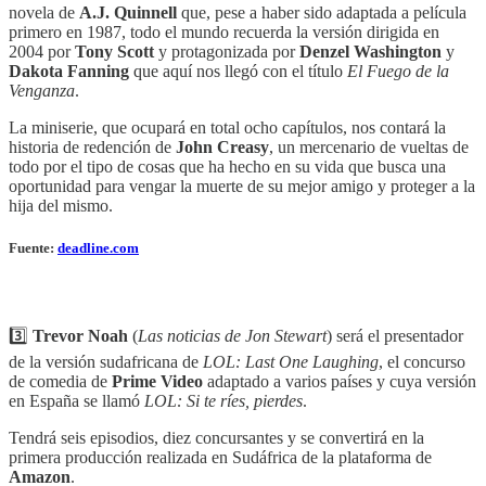
novela de
A.J. Quinnell
que, pese a haber sido adaptada a película
primero en 1987, todo el mundo recuerda la versión dirigida en
2004 por
Tony Scott
y protagonizada por
Denzel Washington
y
Dakota Fanning
que aquí nos llegó con el título
El Fuego de la
Venganza
.
La miniserie, que ocupará en total ocho capítulos, nos contará la
historia de redención de
John Creasy
, un mercenario de vueltas de
todo por el tipo de cosas que ha hecho en su vida que busca una
oportunidad para vengar la muerte de su mejor amigo y proteger a la
hija del mismo.
Fuente:
deadline.com
3️⃣
Trevor Noah
(
Las noticias de Jon Stewart
) será el presentador
de la versión sudafricana de
LOL: Last One Laughing
, el concurso
de comedia de
Prime Video
adaptado a varios países y cuya versión
en España se llamó
LOL: Si te ríes, pierdes
.
Tendrá seis episodios, diez concursantes y se convertirá en la
primera producción realizada en Sudáfrica de la plataforma de
Amazon
.