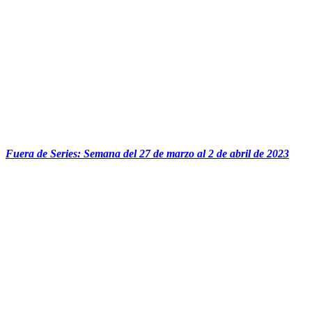
Fuera de Series: Semana del 27 de marzo al 2 de abril de 2023
‏‏‎ ‎‏‏‎ ‎‏‏‎ ‎‏‏‎ ‎