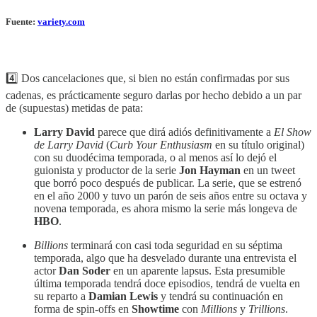
Fuente:
variety.com
4️⃣ Dos cancelaciones que, si bien no están confirmadas por sus
cadenas, es prácticamente seguro darlas por hecho debido a un par
de (supuestas) metidas de pata:
Larry David
parece que dirá adiós definitivamente a
El Show
de Larry David
(
Curb Your Enthusiasm
en su título original)
con su duodécima temporada, o al menos así lo dejó el
guionista y productor de la serie
Jon Hayman
en un tweet
que borró poco después de publicar. La serie, que se estrenó
en el año 2000 y tuvo un parón de seis años entre su octava y
novena temporada, es ahora mismo la serie más longeva de
HBO
.
Billions
terminará con casi toda seguridad en su séptima
temporada, algo que ha desvelado durante una entrevista el
actor
Dan Soder
en un aparente lapsus. Esta presumible
última temporada tendrá doce episodios, tendrá de vuelta en
su reparto a
Damian Lewis
y tendrá su continuación en
forma de spin-offs en
Showtime
con
Millions
y
Trillions
.