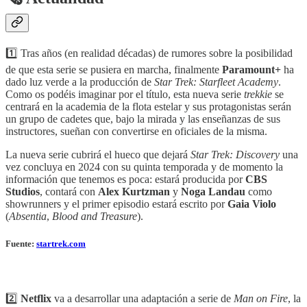
1️⃣ Tras años (en realidad décadas) de rumores sobre la posibilidad
de que esta serie se pusiera en marcha, finalmente
Paramount+
ha
dado luz verde a la producción de
Star Trek: Starfleet Academy
.
Como os podéis imaginar por el título, esta nueva serie
trekkie
se
centrará en la academia de la flota estelar y sus protagonistas serán
un grupo de cadetes que, bajo la mirada y las enseñanzas de sus
instructores, sueñan con convertirse en oficiales de la misma.
La nueva serie cubrirá el hueco que dejará
Star Trek: Discovery
una
vez concluya en 2024 con su quinta temporada y de momento la
información que tenemos es poca: estará producida por
CBS
Studios
, contará con
Alex Kurtzman
y
Noga Landau
como
showrunners y el primer episodio estará escrito por
Gaia Violo
(
Absentia
,
Blood and Treasure
).
Fuente:
startrek.com
2️⃣
Netflix
va a desarrollar una adaptación a serie de
Man on Fire
, la