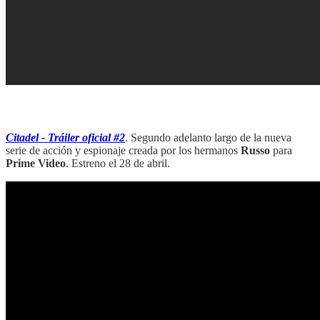
‏‏‎ ‎‏‏‎ ‎
Citadel - Tráiler oficial #2
. Segundo adelanto largo de la nueva
serie de acción y espionaje creada por los hermanos
Russo
para
Prime Video
. Estreno el 28 de abril.