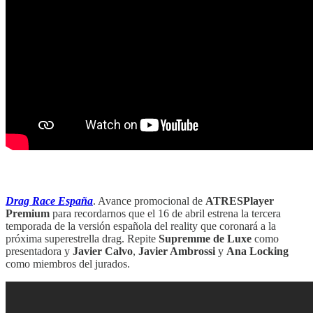
‏‏‎ ‎‏‏‎ ‎‏‏‎ ‎
Drag Race España
. Avance promocional de
ATRESPlayer
Premium
para recordarnos que el 16 de abril estrena la tercera
temporada de la versión española del reality que coronará a la
próxima superestrella drag. Repite
Supremme de Luxe
como
presentadora y
Javier Calvo
,
Javier Ambrossi
y
Ana Locking
como miembros del jurados.