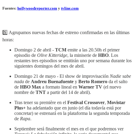
Fuentes:
hollywoodreporter.com
y
tvline.com
5️⃣ Agrupamos nuevas fechas de estreno confirmadas en las últimas
horas:
Domingo 2 de abril -
TCM
emite a las 20.50h el primer
episodio de
Olive Kitteridge
, la miniserie de
HBO
. Los
restantes tres episodios se emitirán uno por semana durante los
siguientes domingos del mes de abril.
Domingo 21 de mayo - El show de improvisación
Nadie sabe
nada
de
Andreu Buenafuente
y
Berto Romero
da el salto
de
HBO Max
a formato lineal en
Warner TV
(el nuevo
nombre de
TNT
a partir del 14 de abril).
Tras tener su première en el
Festival Crossover
,
Movistar
Plus+
ha adelantado que en junio (el día todavía está por
concretar) se estrenará en la plataforma la segunda temporada
de
Rapa
.
Septiembre será finalmente el mes en el que podremos ver