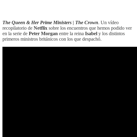
‎‎‎ ‎‎‎
The Queen & Her Prime Ministers | The Crown
. Un vídeo
recopilatorio de
Netflix
sobre los encuentros que hemos podido ver
en la serie de
Peter Morgan
entre la reina
Isabel
y los distintos
primeros ministros británicos con los que despachó.