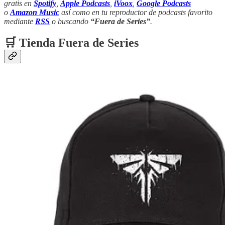
gratis en
Spotify
,
Apple Podcasts
,
iVoox
,
Google Podcasts
o
Amazon Music
así como en tu reproductor de podcasts favorito
mediante
RSS
o buscando
“Fuera de Series”
.
🛒 Tienda Fuera de Series