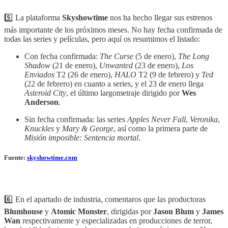
5️⃣ La plataforma
Skyshowtime
nos ha hecho llegar sus estrenos
más importante de los próximos meses. No hay fecha confirmada de
todas las series y películas, pero aquí os resumimos el listado:
Con fecha confirmada:
The Curse
(5 de enero),
The Long
Shadow
(21 de enero),
Unwanted
(23 de enero),
Los
Enviados
T2 (26 de enero),
HALO
T2 (9 de febrero) y
Ted
(22 de febrero) en cuanto a series, y el 23 de enero llega
Asteroid City
, el último largometraje dirigido por
Wes
Anderson
.
Sin fecha confirmada: las series
Apples Never Fall
,
Veronika
,
Knuckles
y
Mary & George
, así como la primera parte de
Misión imposible: Sentencia mortal
.
Fuente:
skyshowtime.com
6️⃣ En el apartado de industria, comentaros que las productoras
Blumhouse
y
Atomic Monster
, dirigidas por
Jason Blum
y
James
Wan
respectivamente y especializadas en producciones de terror,