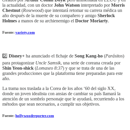
la actualidad, con un doctor
John Watson
interpretado por
Morris
Chestnut
(
Rosewood
) que intentará retomar su carrera médica un
año después de la muerte de su compañero y amigo
Sherlock
Holmes
a manos de su archienemigo el
Doctor Moriarty
.
Fuente:
variety.com
2️⃣
Disney+
ha anunciado el fichaje de
Song Kang-ho
(
Parásitos
)
para protagonizar
Uncle Samsik
, una serie de coreana creada por
Shin Yeon-shick
(
Lomaseo 8:37
) y que se trata de una de las
grandes producciones que la plataforma tiene preparadas para este
año.
La trama nos traslada a la Corea de los años ‘60 del siglo XX,
donde un joven idealista con ansias de cambiar su país llamará la
atención de un sombrío personaje que le ayudará, recurriendo a los
métodos que sean necesarios, a cumplir sus objetivos.
Fuente:
hollywoodreporter.com