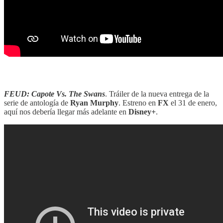
‎‎‎ ‎‎‎
FEUD: Capote Vs. The Swans
. Tráiler de la nueva entrega de la
serie de antología de
Ryan Murphy
. Estreno en
FX
el 31 de enero,
aquí nos debería llegar más adelante en
Disney+
.