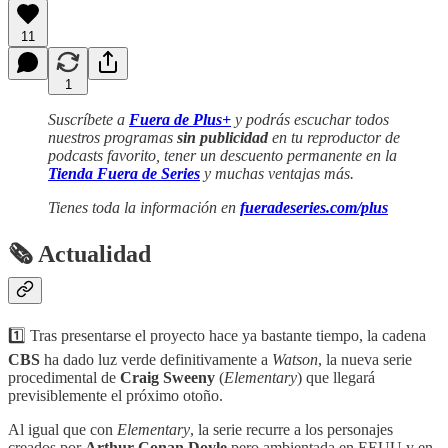
11
1
Suscríbete a
Fuera de Plus+
y podrás escuchar todos
nuestros programas
sin publicidad
en tu reproductor de
podcasts favorito, tener un descuento permanente en la
Tienda Fuera de Series
y muchas ventajas más.
Tienes toda la información en
fueradeseries.com/plus
🗞 Actualidad
1️⃣ Tras presentarse el proyecto hace ya bastante tiempo, la cadena
CBS
ha dado luz verde definitivamente a
Watson
, la nueva serie
procedimental de
Craig Sweeny
(
Elementary
) que llegará
previsiblemente el próximo otoño.
Al igual que con
Elementary
, la serie recurre a los personajes
creados por
Arthur Conan Doyle
pero ambientada en EEUU y en