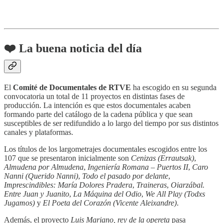
❤️ La buena noticia del día
El
Comité de Documentales de RTVE
ha escogido en su segunda
convocatoria un total de 11 proyectos en distintas fases de
producción. La intención es que estos documentales acaben
formando parte del catálogo de la cadena pública y que sean
susceptibles de ser redifundido a lo largo del tiempo por sus distintos
canales y plataformas.
Los títulos de los largometrajes documentales escogidos entre los
107 que se presentaron inicialmente son
Cenizas (Errautsak)
,
Almudena por Almudena
,
Ingeniería Romana – Puertos II
,
Caro
Nanni (Querido Nanni)
,
Todo el pasado por delante
,
Imprescindibles: María Dolores Pradera
,
Traineras
,
Oiarzábal.
Entre Juan y Juanito
,
La Máquina del Odio
,
We All Play (Todxs
Jugamos)
y
El Poeta del Corazón (Vicente Aleixandre)
.
Además, el proyecto
Luis Mariano, rey de la opereta
pasa