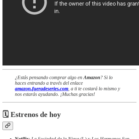
¿Estás pensando comprar algo en
Amazon
? Si lo
haces entrando a través del enlace
amazon.fueradeseries.com
, a ti te costará lo mismo y
nos estarás ayudando. ¡Muchas gracias!
🗓 Estrenos de hoy
Netflix
:
La Sociedad de la Nieve
(L) y
Los Hermanos Sun