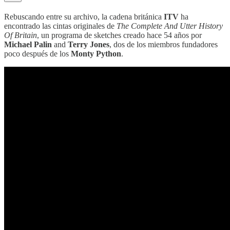
Rebuscando entre su archivo, la cadena británica
ITV
ha
encontrado las cintas originales de
The Complete And Utter History
Of Britain
, un programa de sketches creado hace 54 años por
Michael Palin
and
Terry Jones
, dos de los miembros fundadores
poco después de los
Monty Python
.