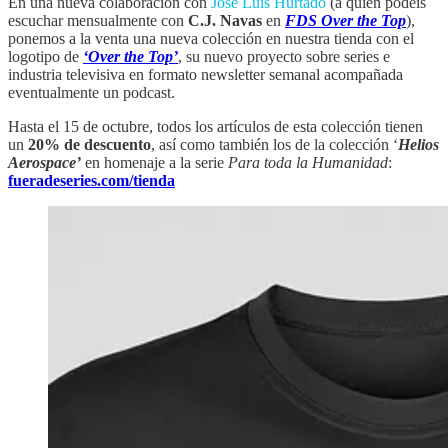
En una nueva colaboración con
José Luis Hurtado
(a quien podéis
escuchar mensualmente con
C.J. Navas
en
FDS Over the Top
),
ponemos a la venta una nueva colección en nuestra tienda con el
logotipo de
‘Over the Top’
, su nuevo proyecto sobre series e
industria televisiva en formato newsletter semanal acompañada
eventualmente un podcast.
Hasta el 15 de octubre, todos los artículos de esta colección tienen
un
20% de descuento
, así como también los de la colección ‘
Helios
Aerospace’
en homenaje a la serie
Para toda la Humanidad
:
fueradeseries.com/tienda