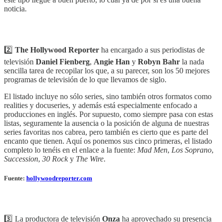
noticia.
2️⃣
The Hollywood Reporter
ha encargado a sus periodistas de
televisión
Daniel Fienberg
,
Angie Han
y
Robyn Bahr
la nada
sencilla tarea de recopilar los que, a su parecer, son los 50 mejores
programas de televisión de lo que llevamos de siglo.
El listado incluye no sólo series, sino también otros formatos como
realities y docuseries, y además está especialmente enfocado a
producciones en inglés. Por supuesto, como siempre pasa con estas
listas, seguramente la ausencia o la posición de alguna de nuestras
series favoritas nos cabrea, pero también es cierto que es parte del
encanto que tienen. Aquí os ponemos sus cinco primeras, el listado
completo lo tenéis en el enlace a la fuente:
Mad Men
,
Los Soprano
,
Succession
,
30 Rock
y
The Wire
.
Fuente:
hollywoodreporter.com
3️⃣ La productora de televisión
Onza
ha aprovechado su presencia