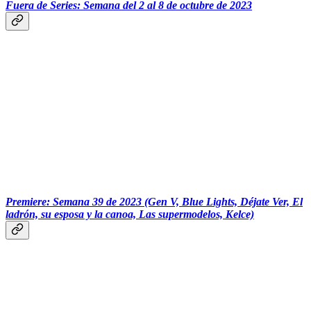
Fuera de Series: Semana del 2 al 8 de octubre de 2023
‏‏‎ ‎‏‏‎ ‎‏‏‎ ‎‏‏‎ ‎‏‏‎ ‎‎
Premiere: Semana 39 de 2023 (Gen V, Blue Lights, Déjate Ver, El
ladrón, su esposa y la canoa, Las supermodelos, Kelce)