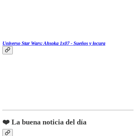
‏‏‎ ‎‏‏‎ ‎‏‏‎ ‎‏‏‎ ‎‏‏‎ ‎‎
Universo Star Wars: Ahsoka 1x07 - Sueños y locura
❤️ La buena noticia del día