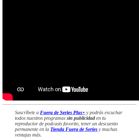
Suscríbete a
Fuera de Series Plus+
y podrás escuchar
todos nuestros programas
sin publicidad
en tu
reproductor de podcasts favorito, tener un descuento
permanente en la
Tienda Fuera de Series
y muchas
ventajas más.