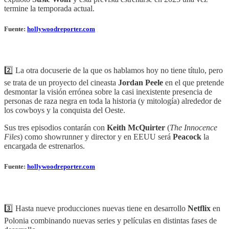
termine la temporada actual.
Fuente:
hollywoodreporter.com
2️⃣ La otra docuserie de la que os hablamos hoy no tiene título, pero
se trata de un proyecto del cineasta
Jordan Peele
en el que pretende
desmontar la visión errónea sobre la casi inexistente presencia de
personas de raza negra en toda la historia (y mitología) alrededor de
los cowboys y la conquista del Oeste.
Sus tres episodios contarán con
Keith McQuirter
(
The Innocence
Files
) como showrunner y director y en EEUU será
Peacock
la
encargada de estrenarlos.
Fuente:
hollywoodreporter.com
3️⃣ Hasta nueve producciones nuevas tiene en desarrollo
Netflix
en
Polonia combinando nuevas series y películas en distintas fases de