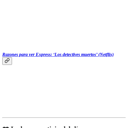
‎‎‎ ‎‎‎ ‎‎‎ ‎‎‎‎‎‎‎‎‎ ‎‎‎ ‎‎‎
Razones para ver Express: ‘Los detectives muertos’ (Netflix)