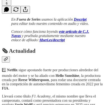
6
En
Fuera de Series
usamos la aplicación
Descript
para editar todo nuestro contenido en audio y video.
Conoce cómo funciona leyendo
este artículo de C.J.
Navas
y pruébala gratuitamente mediante nuestro
enlace de afiliado:
fdseri.es/descript
🗞 Actualidad
1️⃣
Netflix
sigue apostando fuerte por producciones alrededor del
mundo del motor y se ha aliado con
Hello Sunshine
, la productora
creada por
Reese Witherspoon
, para rodar una docuserie centrada
en la competición de automovilismo femenino creada en 2022 por la
FIA
.
Llevará como título
F1 Academy
, el mismo nombre que lleva el
campeonato, contará como presentadora con su presidenta y
expiloto
Susie Wolff
y está prevista estrenarse en 2025 una vez