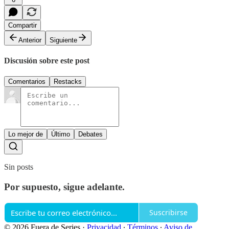
Compartir
Anterior
Siguiente
Discusión sobre este post
Comentarios
Restacks
Lo mejor de
Último
Debates
Sin posts
Por supuesto, sigue adelante.
Suscribirse
© 2026 Fuera de Series
·
Privacidad
∙
Términos
∙
Aviso de