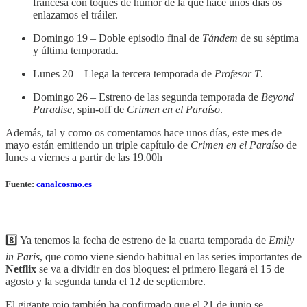
francesa con toques de humor de la que hace unos días os
enlazamos el tráiler.
Domingo 19 – Doble episodio final de
Tándem
de su séptima
y última temporada.
Lunes 20 – Llega la tercera temporada de
Profesor T
.
Domingo 26 – Estreno de las segunda temporada de
Beyond
Paradise
, spin-off de
Crimen en el Paraíso
.
Además, tal y como os comentamos hace unos días, este mes de
mayo están emitiendo un triple capítulo de
Crimen en el Paraíso
de
lunes a viernes a partir de las 19.00h
Fuente:
canalcosmo.es
8️⃣ Ya tenemos la fecha de estreno de la cuarta temporada de
Emily
in Paris
, que como viene siendo habitual en las series importantes de
Netflix
se va a dividir en dos bloques: el primero llegará el 15 de
agosto y la segunda tanda el 12 de septiembre.
El gigante rojo también ha confirmado que el 21 de junio se