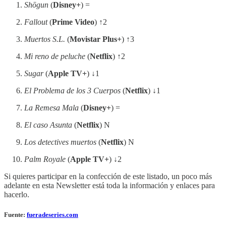
Shōgun
(
Disney+
) =
Fallout
(
Prime Video
) ↑2
Muertos S.L.
(
Movistar Plus+
) ↑3
Mi reno de peluche
(
Netflix
) ↑2
Sugar
(
Apple TV+
) ↓1
El Problema de los 3 Cuerpos
(
Netflix
) ↓1
La Remesa Mala
(
Disney+
) =
El caso Asunta
(
Netflix
) N
Los detectives muertos
(
Netflix
) N
Palm Royale
(
Apple TV+
) ↓2
Si quieres participar en la confección de este listado, un poco más
adelante en esta Newsletter está toda la información y enlaces para
hacerlo.
Fuente:
fueradeseries.com