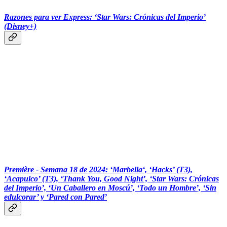
Razones para ver Express: ‘Star Wars: Crónicas del Imperio’
(Disney+)
‎‎‎ ‎‎‎ ‎‎‎ ‎‎‎‎‎‎‎‎‎ ‎‎‎ ‎‎‎
Première - Semana 18 de 2024: ‘Marbella‘, ‘Hacks’ (T3),
‘Acapulco’ (T3), ‘Thank You, Good Night’, ‘Star Wars: Crónicas
del Imperio’, ‘Un Caballero en Moscú’, ‘Todo un Hombre’, ‘Sin
edulcorar’ y ‘Pared con Pared’