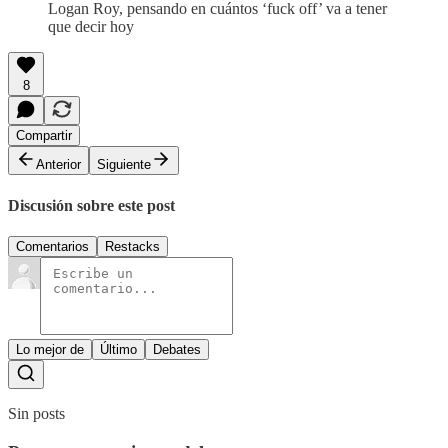
Logan Roy, pensando en cuántos ‘fuck off’ va a tener
que decir hoy
8
Compartir
Anterior
Siguiente
Discusión sobre este post
Comentarios
Restacks
Lo mejor de
Último
Debates
Sin posts