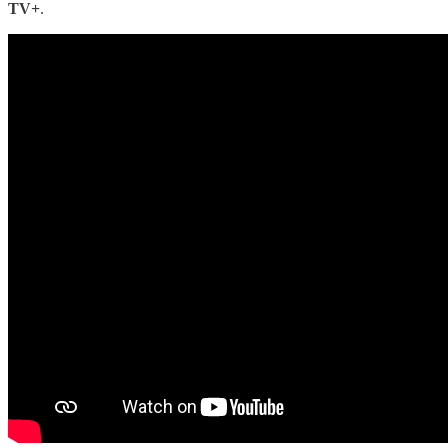
TV+
.