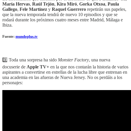
María Hervas
,
Raúl Tejón
,
Kira Miró
,
Gorka Otxoa
,
Paula
Gallego
,
Fele Martínez
y
Raquel Guerrero
repetirán sus papeles,
que la nueva temporada tendrá de nuevo 10 episodios y que se
rodará durante los próximos cuatro meses entre Madrid, Málaga e
Ibiza.
Fuente:
mundoplus.tv
‎‎‎ ‎‎‎ ‎‎‎
3️⃣ Toda una sorpresa ha sido
Monster Factory
, una nueva
docuserie de
Apple TV+
en la que nos contarán la historia de varios
aspirantes a convertirse en estrellas de la lucha libre que entrenan en
una academia en las afueras de Nueva Jersey. No os perdáis a los
personajes: