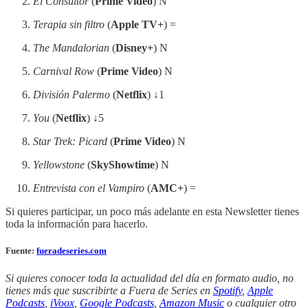
El Consultor
(
Prime Video
) N
Terapia sin filtro
(
Apple TV+
) =
The Mandalorian
(
Disney+
) N
Carnival Row
(
Prime Video
) N
División Palermo
(
Netflix
)
↓
1
You
(
Netflix
)
↓
5
Star Trek: Picard
(
Prime Video
) N
Yellowstone
(
SkyShowtime
) N
Entrevista con el Vampiro
(
AMC+
) =
Si quieres participar, un poco más adelante en esta Newsletter tienes
toda la información para hacerlo.
Fuente:
fueradeseries.com
Si quieres conocer toda la actualidad del día en formato audio, no
tienes más que suscribirte a Fuera de Series en
Spotify
,
Apple
Podcasts
,
iVoox
,
Google Podcasts
,
Amazon Music
o cualquier otro