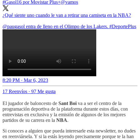
#Gasol16 por Movistar Plus+
@vamos
¿Qué siente uno cuando le van a retirar una camiseta en la NBA?
@paugasol
entra de lleno en el Olimpo de los Lakers.
#DeportePlus
8:20 PM · Mar 6, 2023
17 Reenvíos
·
97 Me gusta
El jugador de baloncesto de
Sant Boi
va a ser el centro de la
programación deportiva de la plataforma durante estos días, con
entrevistas en exclusiva y la emisión de algunos de los mejores
partidos de su carrera en la
NBA
.
Si conoces a alguien que pueda interesarle esta newsletter, no dudes
en reenviársela. Y si la estás leyendo precisamente porque te la han