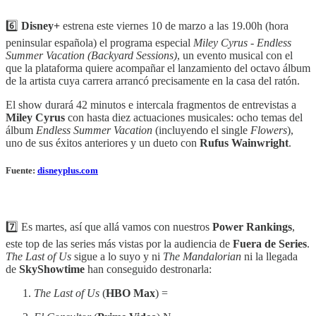
6️⃣
Disney+
estrena este viernes 10 de marzo a las 19.00h (hora
peninsular española) el programa especial
Miley Cyrus - Endless
Summer Vacation (Backyard Sessions)
, un evento musical con el
que la plataforma quiere acompañar el lanzamiento del octavo álbum
de la artista cuya carrera arrancó precisamente en la casa del ratón.
El show durará 42 minutos e intercala fragmentos de entrevistas a
Miley Cyrus
con hasta diez actuaciones musicales: ocho temas del
álbum
Endless Summer Vacation
(incluyendo el single
Flowers
),
uno de sus éxitos anteriores y un dueto con
Rufus Wainwright
.
Fuente:
disneyplus.com
7️⃣ Es martes, así que allá vamos con nuestros
Power Rankings
,
este top de las series más vistas por la audiencia de
Fuera de Series
.
The Last of Us
sigue a lo suyo y ni
The Mandalorian
ni la llegada
de
SkyShowtime
han conseguido destronarla:
The Last of Us
(
HBO Max
) =