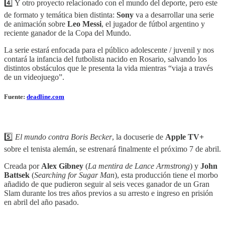
4️⃣ Y otro proyecto relacionado con el mundo del deporte, pero este
de formato y temática bien distinta:
Sony
va a desarrollar una serie
de animación sobre
Leo Messi
, el jugador de fútbol argentino y
reciente ganador de la Copa del Mundo.
La serie estará enfocada para el público adolescente / juvenil y nos
contará la infancia del futbolista nacido en Rosario, salvando los
distintos obstáculos que le presenta la vida mientras “viaja a través
de un videojuego”.
Fuente:
deadline.com
5️⃣
El mundo contra Boris Becker
, la docuserie de
Apple TV+
sobre el tenista alemán, se estrenará finalmente el próximo 7 de abril.
Creada por
Alex Gibney
(
La mentira de Lance Armstrong
) y
John
Battsek
(
Searching for Sugar Man
), esta producción tiene el morbo
añadido de que pudieron seguir al seis veces ganador de un Gran
Slam durante los tres años previos a su arresto e ingreso en prisión
en abril del año pasado.