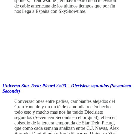
spoilers, ‘Yellowstone’, el mayor éxito de la televisión
de cable americana de los últimos tiempos que por fin
nos llega a España con SkyShowtime.
‏‏‎ ‎‏‏‎ ‎‏‏‎ ‎‏‏‎ ‎
Universo Star Trek: Picard 3×03 – Diecisiete segundos (Seventeen
Seconds)
Conversaciones entre padres, cambiantes alejados del
Gran Vínculo y un un té de camomila recién hecho…
todo esto y mucho más nos ha traído Diecisiete
segundos (Seventeen Seconds en el original), el tercer
episodio de la tercera temporada de Star Trek: Picard,
que como cada semana analizan entre C.J. Navas, Álex
Barredo, Dani Simón y Jorge Navas en Universo Star