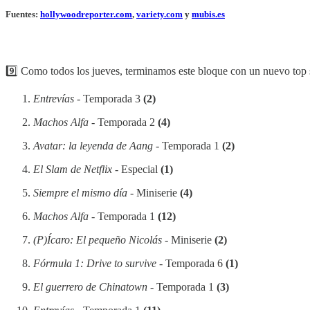
Fuentes:
hollywoodreporter.com
,
variety.com
y
mubis.es
9️⃣ Como todos los jueves, terminamos este bloque con un nuevo top
Entrevías
- Temporada 3
(2)
Machos Alfa
- Temporada 2
(4)
Avatar: la leyenda de Aang
- Temporada 1
(2)
El Slam de Netflix
- Especial
(1)
Siempre el mismo día
- Miniserie
(4)
Machos Alfa
- Temporada 1
(12)
(P)Ícaro: El pequeño Nicolás
- Miniserie
(2)
Fórmula 1: Drive to survive
- Temporada 6
(1)
El guerrero de Chinatown
- Temporada 1
(3)