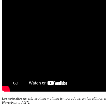
Los episodios de esta séptima y última temporada serán los últimos 
Harrelson
a
AXN
.