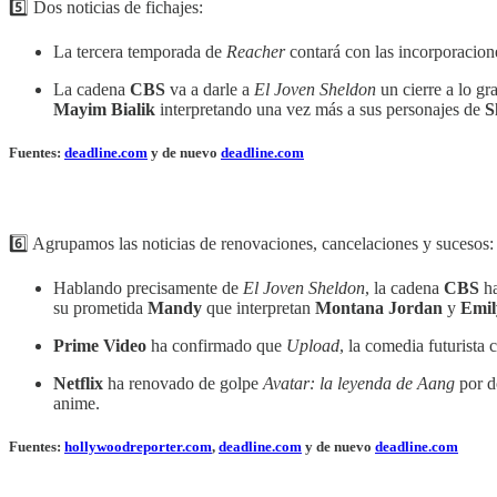
5️⃣ Dos noticias de fichajes:
La tercera temporada de
Reacher
contará con las incorporacio
La cadena
CBS
va a darle a
El Joven Sheldon
un cierre a lo g
Mayim Bialik
interpretando una vez más a sus personajes de
S
Fuentes:
deadline.com
y de nuevo
deadline.com
6️⃣ Agrupamos las noticias de renovaciones, cancelaciones y sucesos:
Hablando precisamente de
El Joven Sheldon
, la cadena
CBS
ha
su prometida
Mandy
que interpretan
Montana Jordan
y
Emil
Prime Video
ha confirmado que
Upload
, la comedia futurista
Netflix
ha renovado de golpe
Avatar: la leyenda de Aang
por do
anime.
Fuentes:
hollywoodreporter.com
,
deadline.com
y de nuevo
deadline.com