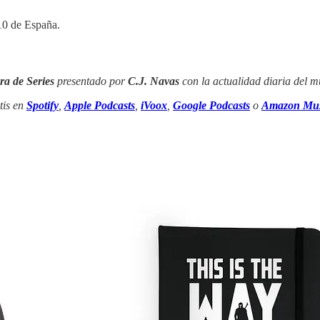
 10 de España.
ra de Series
presentado por
C.J. Navas
con la actualidad diaria del mu
tis en
Spotify
,
Apple Podcasts
,
iVoox
,
Google Podcasts
o
Amazon Mus