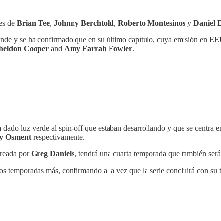
nes de
Brian Tee
,
Johnny Berchtold
,
Roberto Montesinos
y
Daniel 
rande y se ha confirmado que en su último capítulo, cuya emisión en E
heldon Cooper
and
Amy Farrah Fowler
.
 dado luz verde al spin-off que estaban desarrollando y que se centra e
y Osment
respectivamente.
 creada por
Greg Daniels
, tendrá una cuarta temporada que también será
s temporadas más, confirmando a la vez que la serie concluirá con su te