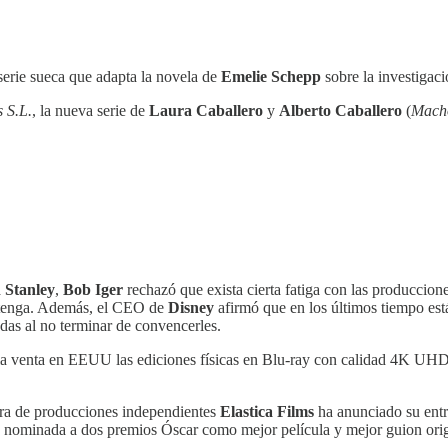
 serie sueca que adapta la novela de
Emelie Schepp
sobre la investigaci
 S.L.
, la nueva serie de
Laura Caballero
y
Alberto Caballero
(
Macho
 Stanley
,
Bob Iger
rechazó que exista cierta fatiga con las produccion
ue tenga. Además, el CEO de
Disney
afirmó que en los últimos tiempo est
das al no terminar de convencerles.
 a la venta en EEUU las ediciones físicas en Blu-ray con calidad 4K UHD
dora de producciones independientes
Elastica Films
ha anunciado su entr
nominada a dos premios Óscar como mejor película y mejor guion orig