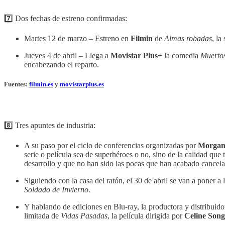
7️⃣ Dos fechas de estreno confirmadas:
Martes 12 de marzo – Estreno en
Filmin
de
Almas robadas
, la
Jueves 4 de abril – Llega a
Movistar Plus+
la comedia
Muertos
encabezando el reparto.
Fuentes:
filmin.es
y
movistarplus.es
8️⃣ Tres apuntes de industria:
A su paso por el ciclo de conferencias organizadas por
Morgan
serie o película sea de superhéroes o no, sino de la calidad q
desarrollo y que no han sido las pocas que han acabado cancela
Siguiendo con la casa del ratón, el 30 de abril se van a poner
Soldado de Invierno
.
Y hablando de ediciones en Blu-ray, la productora y distribui
limitada de
Vidas Pasadas
, la película dirigida por
Celine Song