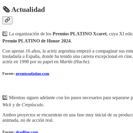
🗞 Actualidad
1️⃣ La organización de los
Premios PLATINO Xcaret
, cuya XI edic
Premio PLATINO de Honor 2024
.
Con apenas 16 años, la actriz argentina empezó a compaginar sus estu
trasladaría a España, donde ha tenido una carrera excepcional en cine
actriz en 1998 por su papel en
Martín (Hache)
.
Fuente:
premiosplatino.com
2️⃣ Mientras siguen adelante con los pasos necesarios para separarse
Wick
y de
Crepúsculo
.
Ambos proyectos se encuentran en una fase muy inicial de su producc
animada, no de acción real.
Fuente:
deadline.com