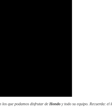
en los que podamos disfrutar de
Hondo
y todo su equipo. Recuerda: el 