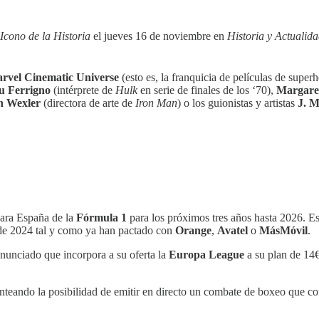
Icono de la Historia
el jueves 16 de noviembre en
Historia y Actualid
rvel Cinematic Universe
(esto es, la franquicia de películas de super
u Ferrigno
(intérprete de
Hulk
en serie de finales de los ‘70),
Margare
n Wexler
(directora de arte de
Iron Man
) o los guionistas y artistas
J. M
para España de la
Fórmula 1
para los próximos tres años hasta 2026. Es
r de 2024 tal y como ya han pactado con
Orange
,
Avatel
o
MásMóvil
.
nunciado que incorpora a su oferta la
Europa League
a su plan de 14€
anteando la posibilidad de emitir en directo un combate de boxeo que co