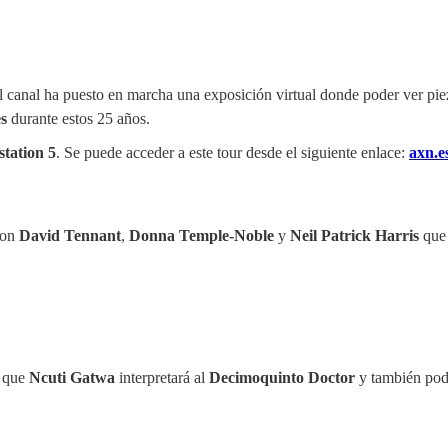
l canal ha puesto en marcha una exposición virtual donde poder ver piez
s
durante estos 25 años.
station 5
. Se puede acceder a este tour desde el siguiente enlace:
axn.e
on
David Tennant
,
Donna Temple-Noble
y
Neil Patrick Harris
que
a que
Ncuti Gatwa
interpretará al
Decimoquinto Doctor
y también po