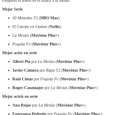
completo lo tenéis en el enlace a la fuente:
Mejor Serie
30 Monedas
T2 (
HBO Max
)
El Cuerpo en Llamas
(
Netlix
)
La Mesías
(
Movistar Plus+
)
Poquita Fe
(
Movistar Plus+
)
Mejor actor en serie
Albert Pla
por
La Mesías
(
Movistar Plus+
)
Javier Cámara
por
Rapa
T2 (
Movistar Plus+
)
Raúl Cimas
por
Poquita Fe
(
Movistar Plus+
)
Roger Casamajor
por
La Mesías
(
Movistar Plus+
)
Mejor actriz en serie
Ana Rujas
por
La Mesías
(
Movistar Plus+
)
Esperanza Pedreño
por
Poquita Fe
(
Movistar Plus+
)