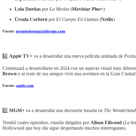
Lola Dueñas
por
La Mesías
(
Movistar Plus+
)
Úrsula Corberó
por
El Cuerpo En Llamas
(
Netlix
)
Fuente:
premiojosemariaforque.com
4️⃣
Apple TV+
va a desarrollar una nueva película animada de
Peanu
Comenzará a desarrollarse en 2024 con un aspecto visual muy diferent
Brown
y al resto de sus amigos vivir una aventura en la Gran Ciudad
Fuente:
apple.com
5️⃣
MGM+
va a desarrollar una docuserie basada en
The Wonderland
Tendrá cuatro episodios, estarán dirigidos por
Alison Ellwood
(
La his
Hollywood que hoy día sigue despertando muchos interrogantes.