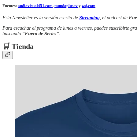
Fuentes:
audiovisual451.com
,
mundoplus.tv
y
wsj.com
Esta Newsletter es la versión escrita de
Streaming
, el podcast de
Fue
Para escuchar el programa de lunes a viernes, puedes suscribirte gra
buscando
“Fuera de Series”
.
🛒 Tienda