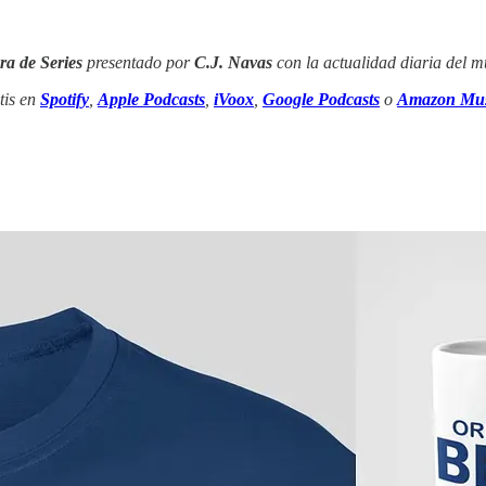
ra de Series
presentado por
C.J. Navas
con la actualidad diaria del mu
tis en
Spotify
,
Apple Podcasts
,
iVoox
,
Google Podcasts
o
Amazon Mus