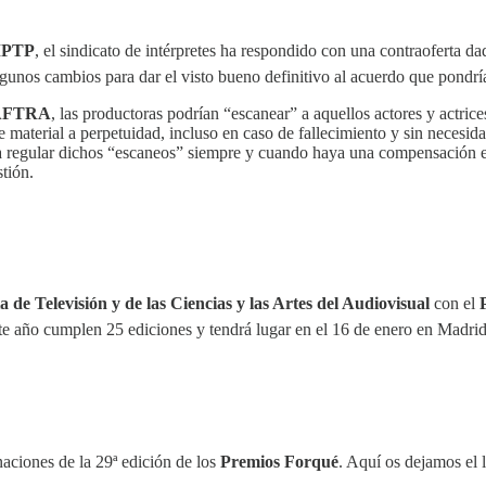
PTP
, el sindicato de intérpretes ha respondido con una contraoferta d
 algunos cambios para dar el visto bueno definitivo al acuerdo que pondría
AFTRA
, las productoras podrían “escanear” a aquellos actores y actrice
 material a perpetuidad, incluso en caso de fallecimiento y sin necesid
os a regular dichos “escaneos” siempre y cuando haya una compensación ec
tión.
 de Televisión y de las Ciencias y las Artes del Audiovisual
con el
 este año cumplen 25 ediciones y tendrá lugar en el 16 de enero en Madrid
aciones de la 29ª edición de los
Premios Forqué
. Aquí os dejamos el li