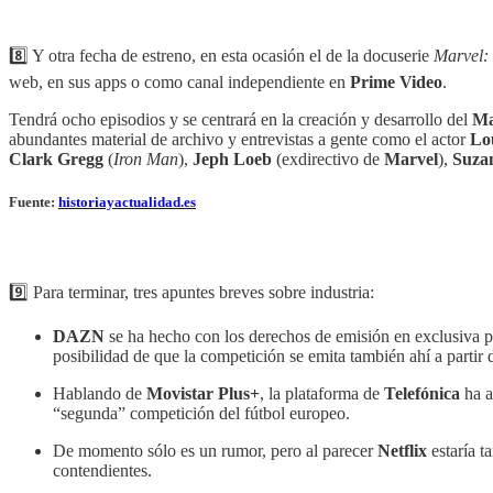
8️⃣ ‎‎‎Y otra fecha de estreno, en esta ocasión el de la docuserie
Marvel: 
web, en sus apps o como canal independiente en
Prime Video
.
Tendrá ocho episodios y se centrará en la creación y desarrollo del
Ma
abundantes material de archivo y entrevistas a gente como el actor
Lo
Clark Gregg
(
Iron Man
),
Jeph Loeb
(exdirectivo de
Marvel
),
Suza
Fuente:
historiayactualidad.es
‎‎‎ ‎‎‎
9️⃣ Para terminar, tres apuntes breves sobre industria:
DAZN
se ha hecho con los derechos de emisión en exclusiva 
posibilidad de que la competición se emita también ahí a parti
Hablando de
Movistar Plus+
, la plataforma de
Telefónica
ha a
“segunda” competición del fútbol europeo.
De momento sólo es un rumor, pero al parecer
Netflix
estaría t
contendientes.