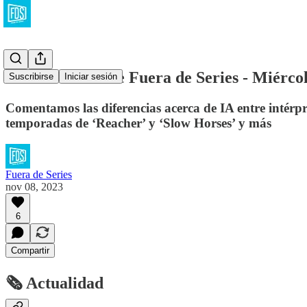
La Newsletter de Fuera de Series - Miérco
Suscribirse
Iniciar sesión
Comentamos las diferencias acerca de IA entre intérpr
temporadas de ‘Reacher’ y ‘Slow Horses’ y más
Fuera de Series
nov 08, 2023
6
Compartir
🗞 Actualidad