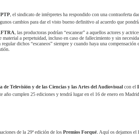
PTP
, el sindicato de intérpretes ha respondido con una contraoferta d
 algunos cambios para dar el visto bueno definitivo al acuerdo que pondría
AFTRA
, las productoras podrían “escanear” a aquellos actores y actrice
 material a perpetuidad, incluso en caso de fallecimiento y sin necesid
os a regular dichos “escaneos” siempre y cuando haya una compensación ec
tión.
 de Televisión y de las Ciencias y las Artes del Audiovisual
con el
 este año cumplen 25 ediciones y tendrá lugar en el 16 de enero en Madrid
aciones de la 29ª edición de los
Premios Forqué
. Aquí os dejamos el li