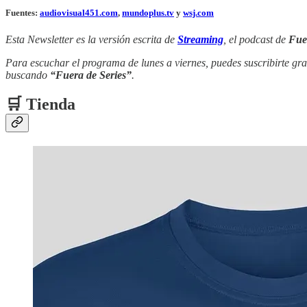
Fuentes:
audiovisual451.com
,
mundoplus.tv
y
wsj.com
Esta Newsletter es la versión escrita de
Streaming
, el podcast de
Fue
Para escuchar el programa de lunes a viernes, puedes suscribirte gra
buscando
“Fuera de Series”
.
🛒 Tienda