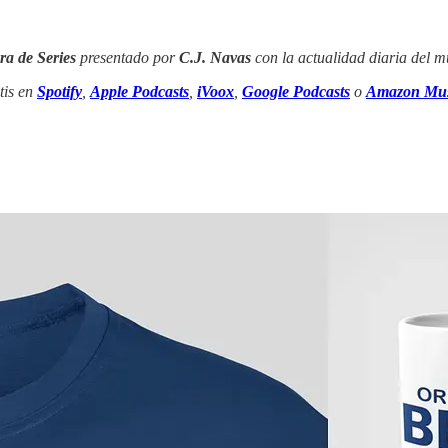
ra de Series
presentado por
C.J. Navas
con la actualidad diaria del mu
tis en
Spotify
,
Apple Podcasts
,
iVoox
,
Google Podcasts
o
Amazon Mus