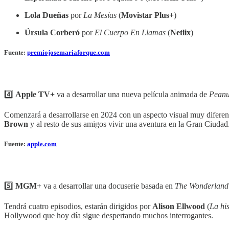
Lola Dueñas
por
La Mesías
(
Movistar Plus+
)
Úrsula Corberó
por
El Cuerpo En Llamas
(
Netlix
)
Fuente:
premiojosemariaforque.com
4️⃣
Apple TV+
va a desarrollar una nueva película animada de
Peanu
Comenzará a desarrollarse en 2024 con un aspecto visual muy diferent
Brown
y al resto de sus amigos vivir una aventura en la Gran Ciudad
Fuente:
apple.com
5️⃣
MGM+
va a desarrollar una docuserie basada en
The Wonderland
Tendrá cuatro episodios, estarán dirigidos por
Alison Ellwood
(
La his
Hollywood que hoy día sigue despertando muchos interrogantes.