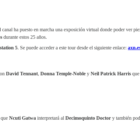
l canal ha puesto en marcha una exposición virtual donde poder ver piez
s
durante estos 25 años.
station 5
. Se puede acceder a este tour desde el siguiente enlace:
axn.e
on
David Tennant
,
Donna Temple-Noble
y
Neil Patrick Harris
que
a que
Ncuti Gatwa
interpretará al
Decimoquinto Doctor
y también po