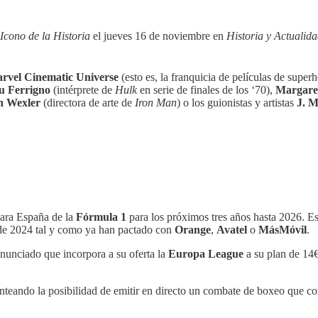
Icono de la Historia
el jueves 16 de noviembre en
Historia y Actualid
rvel Cinematic Universe
(esto es, la franquicia de películas de super
u Ferrigno
(intérprete de
Hulk
en serie de finales de los ‘70),
Margare
n Wexler
(directora de arte de
Iron Man
) o los guionistas y artistas
J. M
para España de la
Fórmula 1
para los próximos tres años hasta 2026. Es
r de 2024 tal y como ya han pactado con
Orange
,
Avatel
o
MásMóvil
.
nunciado que incorpora a su oferta la
Europa League
a su plan de 14€
anteando la posibilidad de emitir en directo un combate de boxeo que co