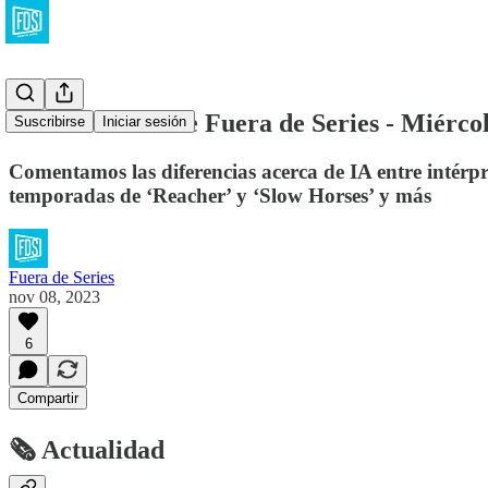
La Newsletter de Fuera de Series - Miérco
Suscribirse
Iniciar sesión
Comentamos las diferencias acerca de IA entre intérpr
temporadas de ‘Reacher’ y ‘Slow Horses’ y más
Fuera de Series
nov 08, 2023
6
Compartir
🗞 Actualidad