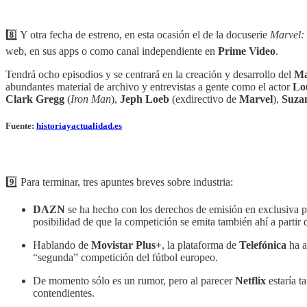
8️⃣ ‎‎‎Y otra fecha de estreno, en esta ocasión el de la docuserie
Marvel: 
web, en sus apps o como canal independiente en
Prime Video
.
Tendrá ocho episodios y se centrará en la creación y desarrollo del
Ma
abundantes material de archivo y entrevistas a gente como el actor
Lo
Clark Gregg
(
Iron Man
),
Jeph Loeb
(exdirectivo de
Marvel
),
Suza
Fuente:
historiayactualidad.es
‎‎‎ ‎‎‎
9️⃣ Para terminar, tres apuntes breves sobre industria:
DAZN
se ha hecho con los derechos de emisión en exclusiva 
posibilidad de que la competición se emita también ahí a parti
Hablando de
Movistar Plus+
, la plataforma de
Telefónica
ha a
“segunda” competición del fútbol europeo.
De momento sólo es un rumor, pero al parecer
Netflix
estaría t
contendientes.