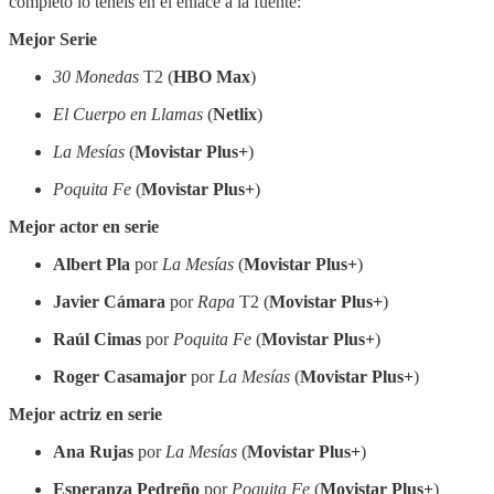
completo lo tenéis en el enlace a la fuente:
Mejor Serie
30 Monedas
T2 (
HBO Max
)
El Cuerpo en Llamas
(
Netlix
)
La Mesías
(
Movistar Plus+
)
Poquita Fe
(
Movistar Plus+
)
Mejor actor en serie
Albert Pla
por
La Mesías
(
Movistar Plus+
)
Javier Cámara
por
Rapa
T2 (
Movistar Plus+
)
Raúl Cimas
por
Poquita Fe
(
Movistar Plus+
)
Roger Casamajor
por
La Mesías
(
Movistar Plus+
)
Mejor actriz en serie
Ana Rujas
por
La Mesías
(
Movistar Plus+
)
Esperanza Pedreño
por
Poquita Fe
(
Movistar Plus+
)