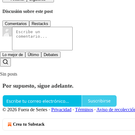
Discusión sobre este post
Comentarios
Restacks
Lo mejor de
Último
Debates
Sin posts
Por supuesto, sigue adelante.
Suscribirse
© 2026 Fuera de Series
·
Privacidad
∙
Términos
∙
Aviso de recolecció
Crea tu Substack