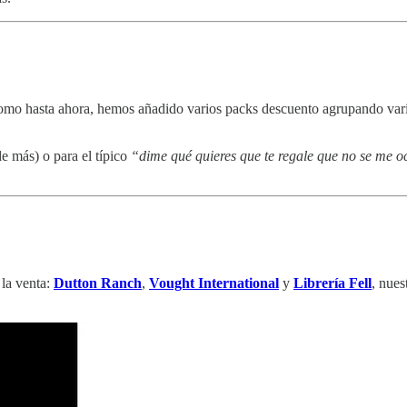
o hasta ahora, hemos añadido varios packs descuento agrupando varios
de más) o para el típico
“dime qué quieres que te regale que no se me 
 la venta:
Dutton Ranch
,
Vought International
y
Librería Fell
, nues