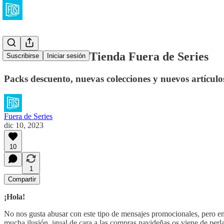
Novedades de la Tienda Fuera de Series
Suscribirse
Iniciar sesión
Packs descuento, nuevas colecciones y nuevos artículos 
Fuera de Series
dic 10, 2023
10
1
Compartir
¡Hola!
No nos gusta abusar con este tipo de mensajes promocionales, pero 
mucha ilusión, igual de cara a las compras navideñas os viene de perla