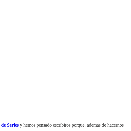
de Series
y hemos pensado escribiros porque, además de hacernos