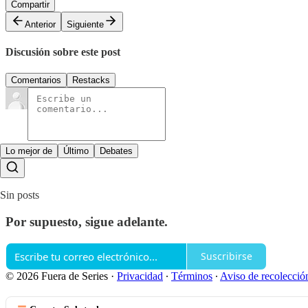
Compartir
Anterior
Siguiente
Discusión sobre este post
Comentarios
Restacks
Lo mejor de
Último
Debates
Sin posts
Por supuesto, sigue adelante.
Suscribirse
© 2026 Fuera de Series
·
Privacidad
∙
Términos
∙
Aviso de recolecció