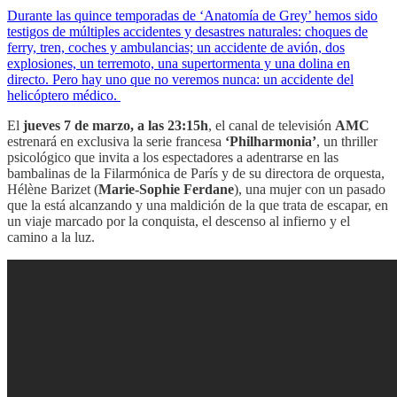
Durante las quince temporadas de ‘Anatomía de Grey’ hemos sido
testigos de múltiples accidentes y desastres naturales: choques de
ferry, tren, coches y ambulancias; un accidente de avión, dos
explosiones, un terremoto, una supertormenta y una dolina en
directo. Pero hay uno que no veremos nunca: un accidente del
helicóptero médico.
El
jueves 7 de marzo, a las 23:15h
, el canal de televisión
AMC
estrenará en exclusiva la serie francesa
‘Philharmonia’
, un thriller
psicológico que invita a los espectadores a adentrarse en las
bambalinas de la Filarmónica de París y de su directora de orquesta,
Hélène Barizet (
Marie-Sophie Ferdane
), una mujer con un pasado
que la está alcanzando y una maldición de la que trata de escapar, en
un viaje marcado por la conquista, el descenso al infierno y el
camino a la luz.