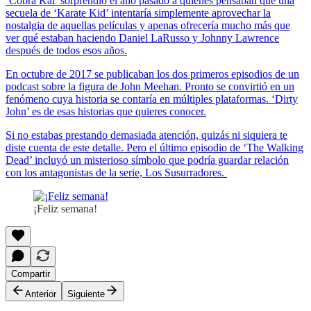
‘Cobra Kai’ sorprendió el año pasado a quienes pensaban que una
secuela de ‘Karate Kid’ intentaría simplemente aprovechar la
nostalgia de aquellas películas y apenas ofrecería mucho más que
ver qué estaban haciendo Daniel LaRusso y Johnny Lawrence
después de todos esos años.
En octubre de 2017 se publicaban los dos primeros episodios de un
podcast sobre la figura de John Meehan. Pronto se convirtió en un
fenómeno cuya historia se contaría en múltiples plataformas. ‘Dirty
John’ es de esas historias que quieres conocer.
Si no estabas prestando demasiada atención, quizás ni siquiera te
diste cuenta de este detalle. Pero el último episodio de ‘The Walking
Dead’ incluyó un misterioso símbolo que podría guardar relación
con los antagonistas de la serie, Los Susurradores.
¡Feliz semana!
Compartir
Anterior
Siguiente