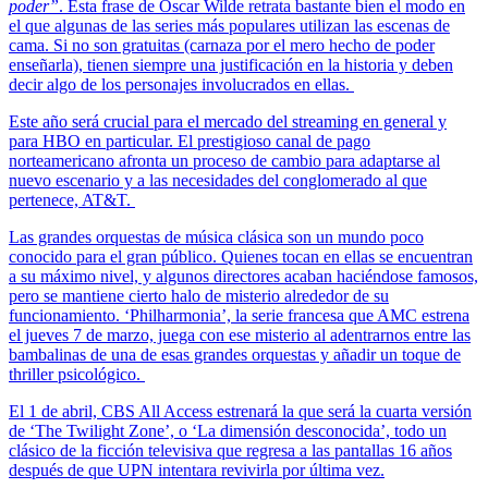
poder”
. Esta frase de Oscar Wilde retrata bastante bien el modo en
el que algunas de las series más populares utilizan las escenas de
cama. Si no son gratuitas (carnaza por el mero hecho de poder
enseñarla), tienen siempre una justificación en la historia y deben
decir algo de los personajes involucrados en ellas.
Este año será crucial para el mercado del streaming en general y
para HBO en particular. El prestigioso canal de pago
norteamericano afronta un proceso de cambio para adaptarse al
nuevo escenario y a las necesidades del conglomerado al que
pertenece, AT&T.
Las grandes orquestas de música clásica son un mundo poco
conocido para el gran público. Quienes tocan en ellas se encuentran
a su máximo nivel, y algunos directores acaban haciéndose famosos,
pero se mantiene cierto halo de misterio alrededor de su
funcionamiento. ‘Philharmonia’, la serie francesa que AMC estrena
el jueves 7 de marzo, juega con ese misterio al adentrarnos entre las
bambalinas de una de esas grandes orquestas y añadir un toque de
thriller psicológico.
El 1 de abril, CBS All Access estrenará la que será la cuarta versión
de ‘The Twilight Zone’, o ‘La dimensión desconocida’, todo un
clásico de la ficción televisiva que regresa a las pantallas 16 años
después de que UPN intentara revivirla por última vez.