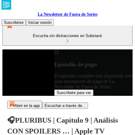
La Newsletter de Fuera de Series
Suscribirse
Iniciar sesión
Escucha sin distracciones en Substack
Episodio de pago
El episodio completo está disponible solo
para suscriptores de pago de La
Newsletter de Fuera de Series
Suscríbete para ver
Abrir en la app
Escuchar a través de...
🎧PLURIBUS | Capítulo 9 | Análisis
CON SPOILERS … | Apple TV