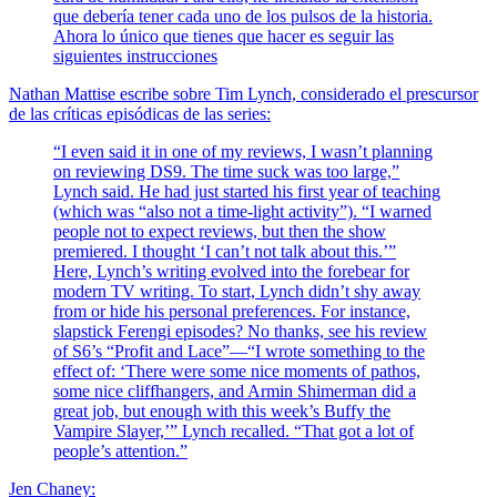
que debería tener cada uno de los pulsos de la historia.
Ahora lo único que tienes que hacer es seguir las
siguientes instrucciones
Nathan Mattise escribe sobre Tim Lynch, considerado el prescursor
de las críticas episódicas de las series:
“I even said it in one of my reviews, I wasn’t planning
on reviewing DS9. The time suck was too large,”
Lynch said. He had just started his first year of teaching
(which was “also not a time-light activity”). “I warned
people not to expect reviews, but then the show
premiered. I thought ‘I can’t not talk about this.’”
Here, Lynch’s writing evolved into the forebear for
modern TV writing. To start, Lynch didn’t shy away
from or hide his personal preferences. For instance,
slapstick Ferengi episodes? No thanks, see his review
of S6’s “Profit and Lace”—“I wrote something to the
effect of: ‘There were some nice moments of pathos,
some nice cliffhangers, and Armin Shimerman did a
great job, but enough with this week’s Buffy the
Vampire Slayer,’” Lynch recalled. “That got a lot of
people’s attention.”
Jen Chaney: