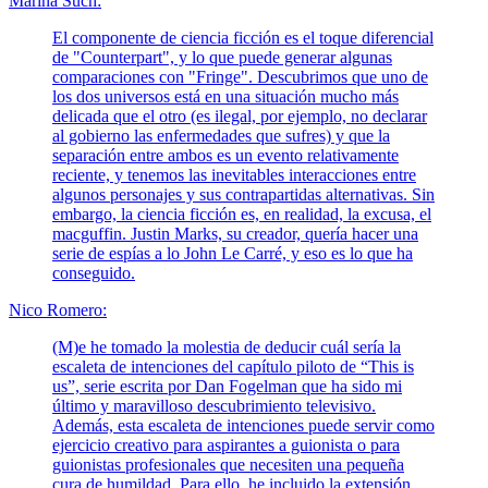
Marina Such:
El componente de ciencia ficción es el toque diferencial
de "Counterpart", y lo que puede generar algunas
comparaciones con "Fringe". Descubrimos que uno de
los dos universos está en una situación mucho más
delicada que el otro (es ilegal, por ejemplo, no declarar
al gobierno las enfermedades que sufres) y que la
separación entre ambos es un evento relativamente
reciente, y tenemos las inevitables interacciones entre
algunos personajes y sus contrapartidas alternativas. Sin
embargo, la ciencia ficción es, en realidad, la excusa, el
macguffin. Justin Marks, su creador, quería hacer una
serie de espías a lo John Le Carré, y eso es lo que ha
conseguido.
Nico Romero:
(M)e he tomado la molestia de deducir cuál sería la
escaleta de intenciones del capítulo piloto de “This is
us”, serie escrita por Dan Fogelman que ha sido mi
último y maravilloso descubrimiento televisivo.
Además, esta escaleta de intenciones puede servir como
ejercicio creativo para aspirantes a guionista o para
guionistas profesionales que necesiten una pequeña
cura de humildad. Para ello, he incluido la extensión