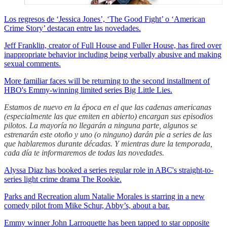
Los regresos de ‘Jessica Jones’, ‘The Good Fight’ o ‘American
Crime Story’ destacan entre las novedades.
Jeff Franklin, creator of Full House and Fuller House, has fired over
inappropriate behavior including being verbally abusive and making
sexual comments.
More familiar faces will be returning to the second installment of
HBO's Emmy-winning limited series Big Little Lies.
Estamos de nuevo en la época en el que las cadenas americanas
(especialmente las que emiten en abierto) encargan sus episodios
pilotos. La mayoría no llegarán a ninguna parte, algunos se
estrenarán este otoño y uno (o ninguno) darán pie a series de las
que hablaremos durante décadas. Y mientras dure la temporada,
cada día te informaremos de todas las novedades.
Alyssa Diaz has booked a series regular role in ABC's straight-to-
series light crime drama The Rookie.
Parks and Recreation alum Natalie Morales is starring in a new
comedy pilot from Mike Schur, Abby’s, about a bar.
Emmy winner John Larroquette has been tapped to star opposite