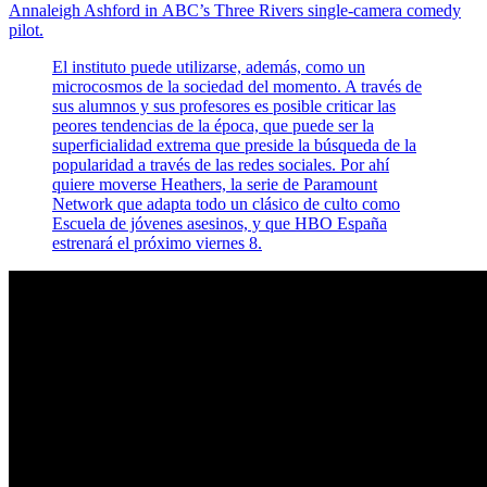
Annaleigh Ashford in ABC’s Three Rivers single-camera comedy
pilot.
El instituto puede utilizarse, además, como un
microcosmos de la sociedad del momento. A través de
sus alumnos y sus profesores es posible criticar las
peores tendencias de la época, que puede ser la
superficialidad extrema que preside la búsqueda de la
popularidad a través de las redes sociales. Por ahí
quiere moverse Heathers, la serie de Paramount
Network que adapta todo un clásico de culto como
Escuela de jóvenes asesinos, y que HBO España
estrenará el próximo viernes 8.