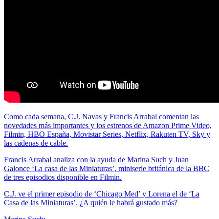
Como cada semana, C.J. Navas y Francis Arrabal comentan las
novedades más importantes y los estrenos de Amazon Prime Video,
Filmin, HBO España, Movistar Series, Netflix, Rakuten TV, Sky y
las cadenas de cable.
Francis Arrabal analiza con la ayuda de Marina Such y Juan
Galonce ‘La casa de las Miniaturas’, miniserie británica de la BBC
de tres episodios disponible en Filmin.
C.J. ve el primer episodio de ‘Chicago Med’ y Lorena el de ‘La
Casa de las Miniaturas’. ¿A quién le habrá gustado más?