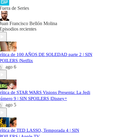
Fuera de Series
Juan Francisco Bellón Molina
Episodios recientes
rítica de 100 AÑOS DE SOLEDAD parte 2 | SIN
POILERS |Netflix
ago 6
rítica de STAR WARS Visions Presenta: La Jedi
úmero 9 | SIN SPOILERS |Disney+
ago 5
rítica de TED LASSO, Temporada 4 | SIN
POILERS | Apple TV