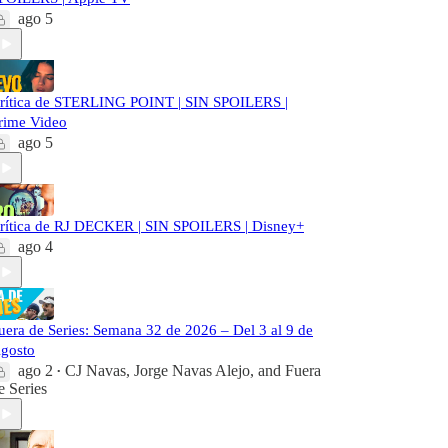
ago 5
rítica de STERLING POINT | SIN SPOILERS |
rime Video
ago 5
rítica de RJ DECKER | SIN SPOILERS | Disney+
ago 4
uera de Series: Semana 32 de 2026 – Del 3 al 9 de
gosto
ago 2
CJ Navas
,
Jorge Navas Alejo
, and
Fuera
•
e Series