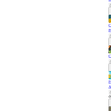
C
P
C
F
A
d