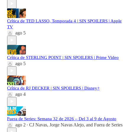
Crítica de TED LASSO, Temporada 4 | SIN SPOILERS | Apple
TV
ago 5
Crítica de STERLING POINT | SIN SPOILERS | Prime Video
ago 5
Crítica de RJ DECKER | SIN SPOILERS | Disney+
ago 4
Fuera de Series: Semana 32 de 2026 – Del 3 al 9 de Agosto
ago 2
CJ Navas
,
Jorge Navas Alejo
, and
Fuera de Series
•