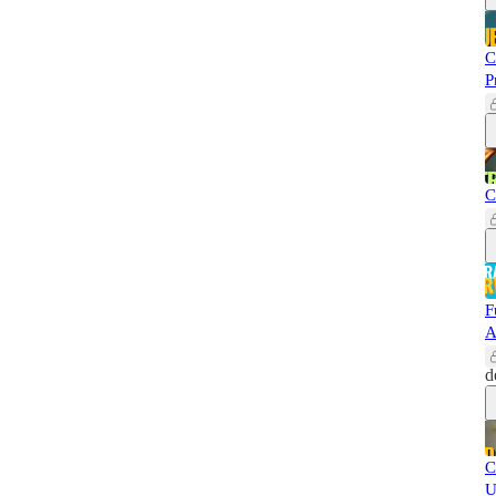
C
P
C
F
A
d
C
U