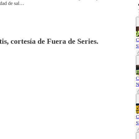
idad de sal…
is, cortesía de Fuera de Series.
C
S
C
N
C
S