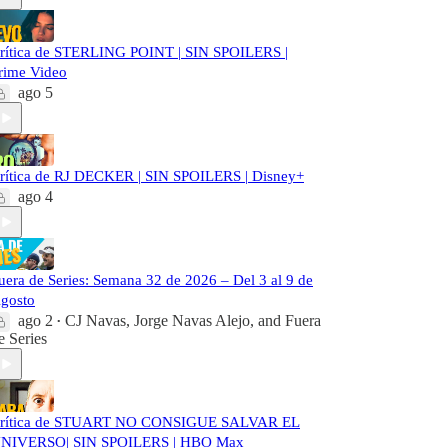
rítica de STERLING POINT | SIN SPOILERS |
rime Video
ago 5
rítica de RJ DECKER | SIN SPOILERS | Disney+
ago 4
uera de Series: Semana 32 de 2026 – Del 3 al 9 de
gosto
ago 2
CJ Navas
,
Jorge Navas Alejo
, and
Fuera
•
e Series
rítica de STUART NO CONSIGUE SALVAR EL
NIVERSO| SIN SPOILERS | HBO Max