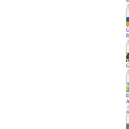
C
P
C
F
A
d