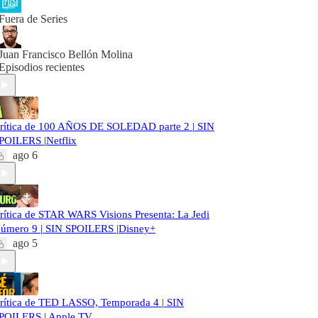
Fuera de Series
Juan Francisco Bellón Molina
Episodios recientes
rítica de 100 AÑOS DE SOLEDAD parte 2 | SIN
POILERS |Netflix
ago 6
rítica de STAR WARS Visions Presenta: La Jedi
úmero 9 | SIN SPOILERS |Disney+
ago 5
rítica de TED LASSO, Temporada 4 | SIN
POILERS | Apple TV