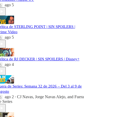
ago 5
rítica de STERLING POINT | SIN SPOILERS |
rime Video
ago 5
rítica de RJ DECKER | SIN SPOILERS | Disney+
ago 4
uera de Series: Semana 32 de 2026 – Del 3 al 9 de
gosto
ago 2
CJ Navas
,
Jorge Navas Alejo
, and
Fuera
•
e Series