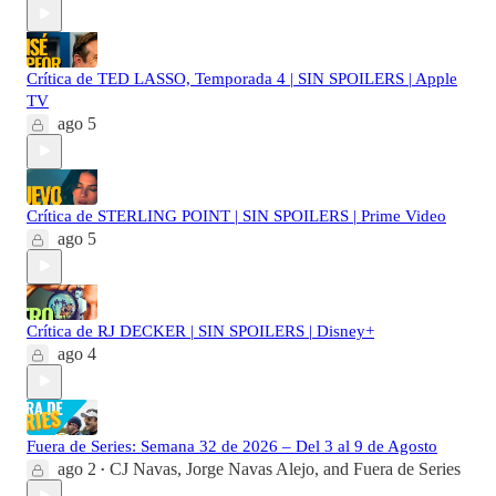
Crítica de TED LASSO, Temporada 4 | SIN SPOILERS | Apple
TV
ago 5
Crítica de STERLING POINT | SIN SPOILERS | Prime Video
ago 5
Crítica de RJ DECKER | SIN SPOILERS | Disney+
ago 4
Fuera de Series: Semana 32 de 2026 – Del 3 al 9 de Agosto
ago 2
CJ Navas
,
Jorge Navas Alejo
, and
Fuera de Series
•