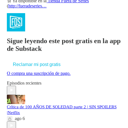
🛒 Ya disponible en la
Tienda Fuera de Series
(
http://fueradeseries…
Sigue leyendo este post gratis en la app
de Substack
Reclamar mi post gratis
O compra una suscripción de pago.
Episodios recientes
Crítica de 100 AÑOS DE SOLEDAD parte 2 | SIN SPOILERS
|Netflix
ago 6